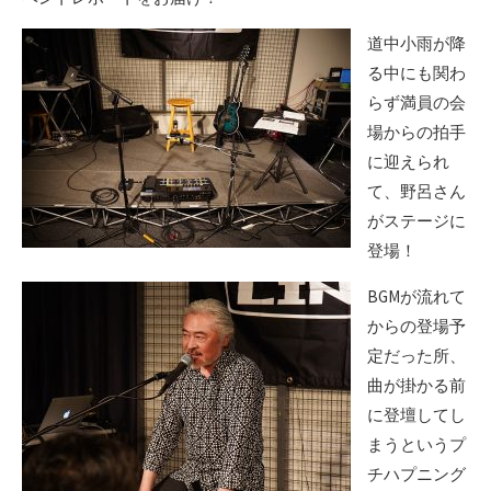
道中小雨が降
る中にも関わ
らず満員の会
場からの拍手
に迎えられ
て、野呂さん
がステージに
登場！
BGMが流れて
からの登場予
定だった所、
曲が掛かる前
に登壇してし
まうというプ
チハプニング