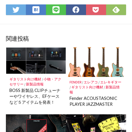
は
Fee
Twitter
LINE
Facebook
Pocket
て
で
で
で
で
に
な
購
シ
シ
シ
保
ブ
読
ェ
ェ
ェ
存
ッ
ア
ア
ア
関連投稿
ク
マ
ー
ク
に
保
ギタリスト向け機材
/
小物・アク
FENDER
/
エレアコ
/
エレキギター
セサリー
/
新製品情報
存
/
ギタリスト向け機材
/
新製品情
BOSS 新製品 CLIPチューナ
報
ーやワイヤレス、EFケース
Fender ACOUSTASONIC
など５アイテムを発表！
PLAYER JAZZMASTER