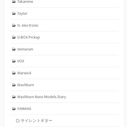
Takamine
Taylor
tc electronic
U-BOX Pickup
Vemurum
VOX
Warwick
Washburn
Washburn Nuno Models Diary
YAMAHA
サイレントギター