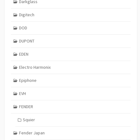
Darkglass
Digitech
DOD
DUPONT
EDEN
Electro Harmonix
Epiphone
EVH
FENDER
Squier
Fender Japan