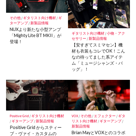
その他
/
ギタリスト向け機材
/
ギ
ターアンプ
/
新製品情報
NUXより新たな小型アンプ
ギタリスト向け機材
/
小物・アク
「Mighty Lite BT MKII」が
セサリー
/
新製品情報
登場！
【安すぎてスミマセン】機
材も衣装もコレでOK！こん
なの待ってました系アイテ
ム「ミュージシャンズ・バ
ッグ」！
Positive Grid
/
ギタリスト向け機材
VOX
/
その他
/
エフェクター
/
ギタ
/
ギターアンプ
/
新製品情報
リスト向け機材
/
ギターアンプ
/
新製品情報
Positive Grid からスティー
Brian MayとVOXとのコラボ
ブ・ヴァイ・カスタムの