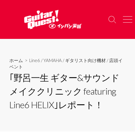
コ
ン
テ
検
メ
ン
索
ニ
ツ
切
ュ
り
ー
へ
替
ス
え
キ
ホーム
>
Line6
/
YAMAHA
/
ギタリスト向け機材
/
店頭イ
ッ
ベント
プ
｢野呂一生 ギター&サウンド
メイククリニック featuring
Line6 HELIX｣レポート！