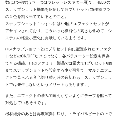
数は3つ程度(うち一つはフレットレスギター用)で、HELIXの
スナップショット機能を駆使して各プリセットに8種類づつ
の音色を割り当てているとのこと。
スナップショット１つずつには3-4種のエフェクトセットが
アサインされており、こういった機能性の高さも含めて、シ
ステムの軽量小型化に貢献しているようです。
(※スナップショットとはプリセット内に配置されたエフェク
トなどのON/OFFだけではなく、各パラメーター設定も保存
できる機能。Helixファミリー製品では最大で1プリセット8個
までスナップショットを設定する事が可能で、マルチエフェ
クトで見られる音色切り替え時の音切れも、スナップショッ
トでは発生しないというメリットもあります。)
また、エフェクトの踏み間違えがないようにテープを貼って
対処しているそうです。
機材紹介のあとは再度演奏に戻り、トライバルビートの上で