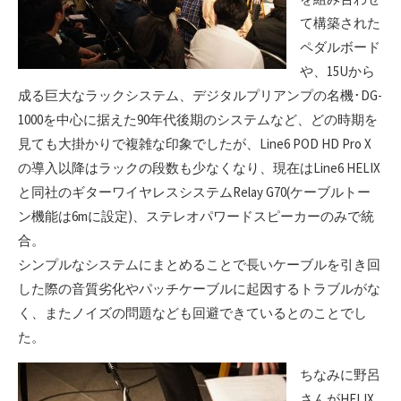
て構築された
ペダルボード
や、15Uから
成る巨大なラックシステム、デジタルプリアンプの名機･DG-
1000を中心に据えた90年代後期のシステムなど、どの時期を
見ても大掛かりで複雑な印象でしたが、Line6 POD HD Pro X
の導入以降はラックの段数も少なくなり、現在はLine6 HELIX
と同社のギターワイヤレスシステムRelay G70(ケーブルトー
ン機能は6mに設定)、ステレオパワードスピーカーのみで統
合。
シンプルなシステムにまとめることで長いケーブルを引き回
した際の音質劣化やパッチケーブルに起因するトラブルがな
く、またノイズの問題なども回避できているとのことでし
た。
ちなみに野呂
さんがHELIX