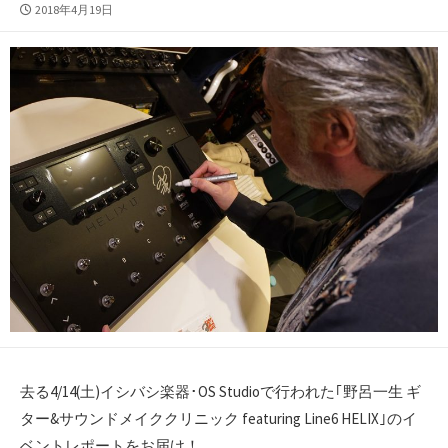
公
2018年4月19日
開
日
去る4/14(土)イシバシ楽器･OS Studioで行われた｢野呂一生 ギ
ター&サウンドメイククリニック featuring Line6 HELIX｣のイ
ベントレポートをお届け！