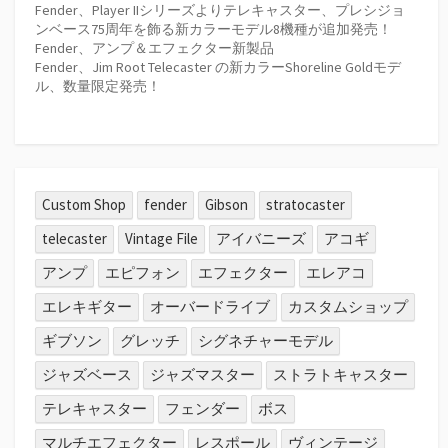
Fender、Player IIシリーズよりテレキャスター、プレシジョ
ンベース75周年を飾る新カラーモデル8機種が追加発売！
Fender、アンプ＆エフェクター新製品
Fender、Jim Root Telecaster の新カラーShoreline Goldモデ
ル、数量限定発売！
Custom Shop
fender
Gibson
stratocaster
telecaster
Vintage File
アイバニーズ
アコギ
アンプ
エピフォン
エフェクター
エレアコ
エレキギター
オーバードライブ
カスタムショップ
ギブソン
グレッチ
シグネチャーモデル
ジャズベース
ジャズマスター
ストラトキャスター
テレキャスター
フェンダー
ボス
マルチエフェクター
レスポール
ヴィンテージ