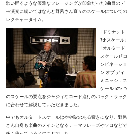
歌い踊るような優雅なフレージングが印象だった3曲目のデ
モ演奏に続いてはなんと野呂さん直々のスケールについての
レクチャータイム。
｢ドミナント
7thスケール｣
｢オルタード
スケール｣｢コ
ンビネーショ
ン オブ ディ
ミニッシュス
ケール｣の3つ
のスケールの要点をジャジィなコード進行のバックトラック
に合わせて解説していただきました。
中でもオルタードスケールはやや陰のある響きになり、野呂
さん自身も楽曲のメインとなるテーマフレーズやソロなどで
多く使っているとのことでした。