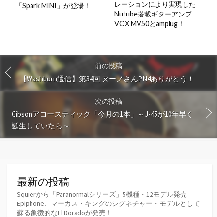
レーションにより実現した
「Spark MINI」が登場！
Nutube搭載ギターアンプ
VOX MV50とamplug！
前の投稿
【Washburn通信】第34回 ヌーノさんPN4ありがとう！
次の投稿
Gibsonアコースティック「今月の1本」～J-45が10年早く
誕生していたら～
最新の投稿
Squierから「Paranormalシリーズ」5機種・12モデル発売
Epiphone、マーカス・キングのシグネチャー・モデルとして
蘇る象徴的なEl Doradoが発売！