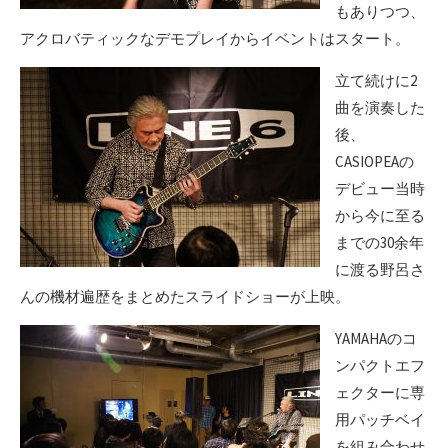
もありつつ、
アクロバティックなデモプレイからイベントはスタート。
立て続けに2
曲を演奏した
後、
CASIOPEAの
デビュー当時
から今に至る
までの30余年
に渡る野呂さ
んの機材遍歴をまとめたスライドショーが上映。
YAMAHAのコ
ンパクトエフ
ェクターに専
用パッチベイ
を組み合わせ