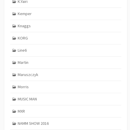
K.Yairi
Kemper
Knaggs
KORG
Line6
Martin
Maruszczyk
Morris
MUSIC MAN
MXR
NAMM SHOW 2016