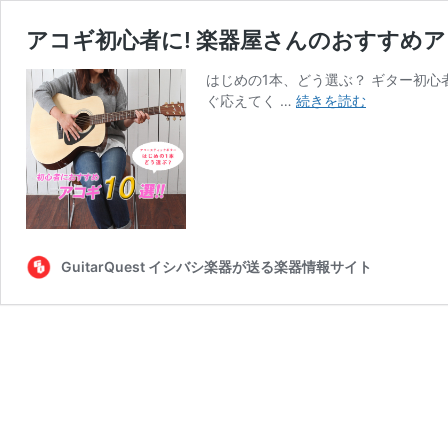
アコギ初心者に! 楽器屋さんのおすすめア
はじめの1本、どう選ぶ？ ギター初
ア
ぐ応えてく …
続きを読む
コ
ギ
初
心
者
に!
楽
GuitarQuest イシバシ楽器が送る楽器情報サイト
器
屋
さ
ん
の
お
す
す
め