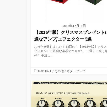
2015年12月11日
【2015年版】クリスマスプレゼント
適なアンプ/エフェクター 5選
お待たせ致しました！ 前回の「【2015年版】クリ
プレゼントに最適な楽器アクセサリー 5選」に続く
弾！ 手渡し...
カ
MARSHALL
/
その他
/
ギターアンプ
テ
ゴ
リ
ー