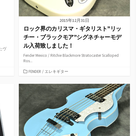
2015年12月31日
ロック界のカリスマ・ギタリスト”リッ
チー・ブラックモア”シグネチャーモデ
ル入荷致しました！
たヴ
Fender Mexico / Ritchie Blackmore Stratocaster Scalloped
Ros...
カ
FENDER
/
エレキギター
テ
ゴ
リ
ー