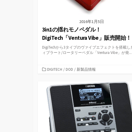
2016年1月5日
3in1の揺れモノペダル！
DigiTech「Ventura Vibe」販売開始！
DigiTechから3タイプのヴァイブエフェクトを搭載し
ィブラート/ロータリーペダル「Ventura Vibe」が発...
カ
DIGITECH
/
DOD
/
新製品情報
テ
ゴ
リ
ー