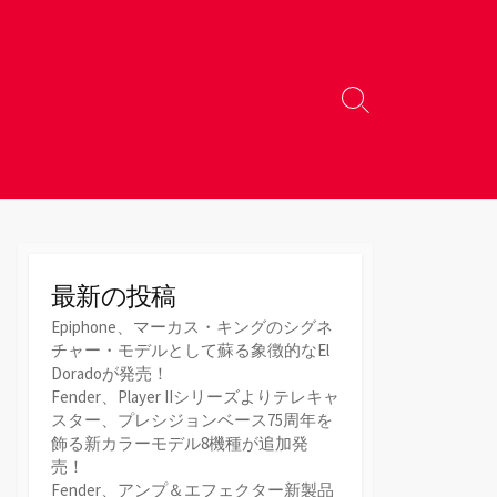
検
索
切
り
替
え
最新の投稿
Epiphone、マーカス・キングのシグネ
チャー・モデルとして蘇る象徴的なEl
Doradoが発売！
Fender、Player IIシリーズよりテレキャ
スター、プレシジョンベース75周年を
飾る新カラーモデル8機種が追加発
売！
Fender、アンプ＆エフェクター新製品