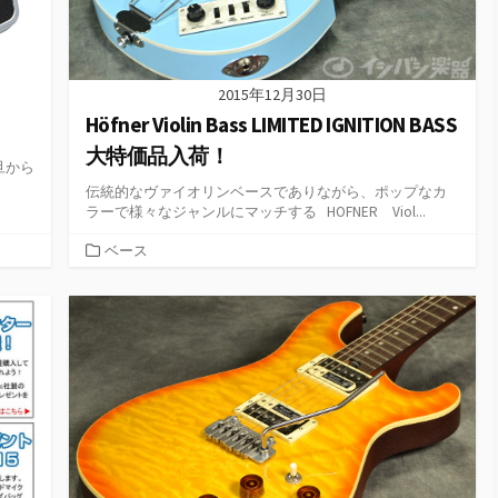
2015年12月30日
Höfner Violin Bass LIMITED IGNITION BASS
大特価品入荷！
旦から
伝統的なヴァイオリンベースでありながら、ポップなカ
ラーで様々なジャンルにマッチする HOFNER Viol...
カ
ベース
テ
ゴ
リ
ー