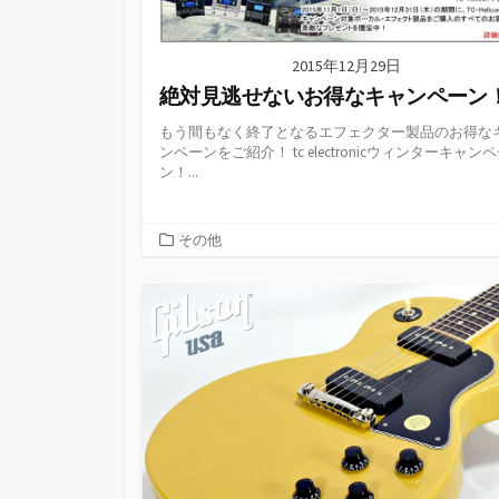
2015年12月29日
絶対見逃せないお得なキャンペーン
もう間もなく終了となるエフェクター製品のお得な
ンペーンをご紹介！ tc electronicウィンターキャン
ン！...
カ
その他
テ
ゴ
リ
ー