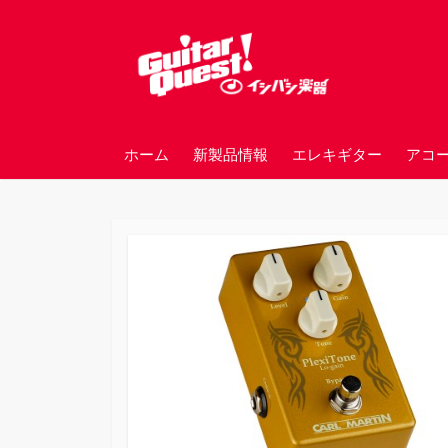
コ
ン
テ
ン
ツ
へ
ホーム
新製品情報
エレキギター
アコ
ス
キ
ッ
プ