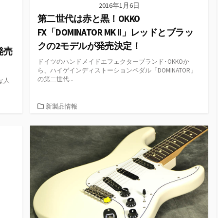
2016年1月6日
第二世代は赤と黒！OKKO
FX「DOMINATOR MK II」レッドとブラッ
クの2モデルが発売決定！
N発売
ドイツのハンドメイドエフェクターブランド･OKKOか
ら、ハイゲインディストーションペダル「DOMINATOR」
の第二世代...
な人
カ
新製品情報
テ
ゴ
リ
ー