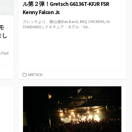
ル第２弾！Gretsch G6136T-KFJR FSR
Kenny Falcon Jr.
グレッチより、横山健(Ken Band, BBQ CHICKENS, Hi-
モ
STANDARD)シグネチュア・モデル「G6...
しまし
aul
カ
GRETSCH
テ
ゴ
リ
ー