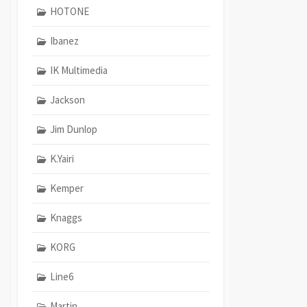
HOTONE
Ibanez
IK Multimedia
Jackson
Jim Dunlop
K.Yairi
Kemper
Knaggs
KORG
Line6
Martin