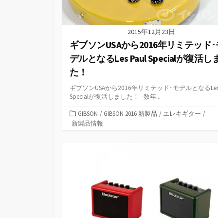
2015年12月23日
ギブソンUSAから2016年リミテッド･
デルとなるLes Paul Specialが復活
た！
ギブソンUSAから2016年リミテッド･モデルとなるLes P
Specialが復活しました！ 数年...
カ
GIBSON
/
GIBSON 2016 新製品
/
エレキギター
/
テ
新製品情報
ゴ
リ
ー