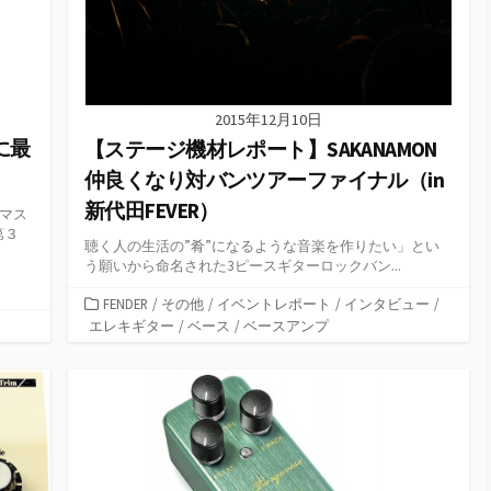
2015年12月10日
に最
【ステージ機材レポート】SAKANAMON
仲良くなり対バンツアーファイナル（in
新代田FEVER）
スマス
第３
聴く人の生活の”肴”になるような音楽を作りたい」とい
う願いから命名された3ピースギターロックバン...
カ
FENDER
/
その他
/
イベントレポート
/
インタビュー
/
テ
エレキギター
/
ベース
/
ベースアンプ
ゴ
リ
ー