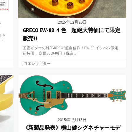
2015年12月29日
！
GRECO EW-88 ４色 超絶大特価にて限定
キャ
販売!!
ペー
国産ギターの雄”GRECO“超自信作！EW-88!イシバシ限定
超特価！ 定価95,040円（税込...
カ
エレキギター
テ
ゴ
リ
ー
2015年12月15日
《新製品発表》横山健シグネチャーモデ