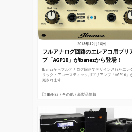
2015年12月10日
フルアナログ回路のエレアコ用プリ
プ「AGP10」がIbanezから登場！
Ibanezからフルアナログ回路でデザインされたエレ
リック・アコースティック用プリアンプ「AGP10」
売されます...
カ
IBANEZ
/
その他
/
新製品情報
テ
ゴ
リ
ー