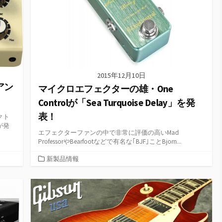
2015年12月10日
アン
マイクロエフェクターの雄・One
Controlが「Sea Turquoise Delay」を発
表！
クト
が発
エフェクターファンの中で非常に評価の高いMad
ProfessorやBearfootなどで有名な｢BJF｣ことBjorn...
カ
新製品情報
テ
ゴ
リ
ー