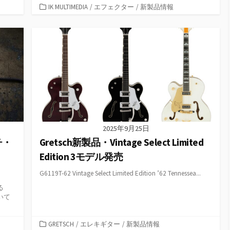
カ
IK MULTIMEDIA
/
エフェクター
/
新製品情報
テ
ゴ
リ
ー
2025年9月25日
チ・
Gretsch新製品・Vintage Select Limited
！
Edition 3モデル発売
G6119T-62 Vintage Select Limited Edition ’62 Tennessea...
る
いて
カ
GRETSCH
/
エレキギター
/
新製品情報