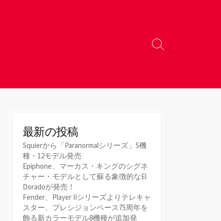
検
索
切
り
替
え
最新の投稿
Squierから「Paranormalシリーズ」5機
種・12モデル発売
Epiphone、マーカス・キングのシグネ
チャー・モデルとして蘇る象徴的なEl
Doradoが発売！
Fender、Player IIシリーズよりテレキャ
スター、プレシジョンベース75周年を
飾る新カラーモデル8機種が追加発