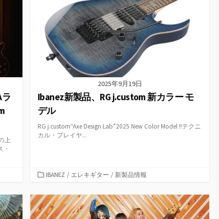
ー
2025年9月19日
Aラ
Ibanez新製品、RG j.custom 新カラー モ
m
デル
RG j.custom“Axe Design Lab”2025 New Color Model !!テクニ
カル・プレイヤ...
の上
ス・
カ
IBANEZ
/
エレキギター
/
新製品情報
テ
ゴ
リ
ー