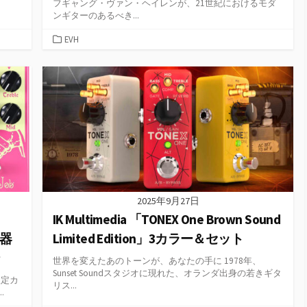
フギャング・ヴァン・ヘイレンが、21世紀におけるモダ
ンギターのあるべき...
カ
EVH
テ
ゴ
リ
ー
2025年9月27日
IK Multimedia 「TONEX One Brown Sound
楽器
Limited Edition」3カラー＆セット
世界を変えたあのトーンが、あなたの手に 1978年、
Sunset Soundスタジオに現れた、オランダ出身の若きギタ
限定カ
リス...
.