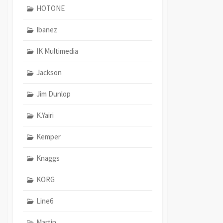
HOTONE
Ibanez
IK Multimedia
Jackson
Jim Dunlop
K.Yairi
Kemper
Knaggs
KORG
Line6
Martin