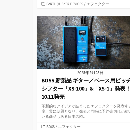
カ
EARTHQUAKER DEVICES
/
エフェクター
テ
ゴ
リ
ー
2025年9月25日
BOSS 新製品 ギター／ベース用ピッ
シフター「XS-100」&「XS-1」発表
10.11発売
革新的なアイデアが詰まったエフェクターを発表す
度、常に話題となり、発表と同時に予約売切れが続
いる商品もある日本の誇...
カ
BOSS
/
エフェクター