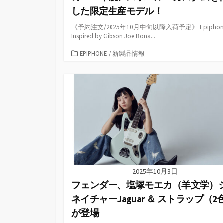
した限定生産モデル！
《予約注文/2025年10月中旬以降入荷予定》 Epiphon
Inspired by Gibson Joe Bona...
カ
EPIPHONE
/
新製品情報
テ
ゴ
リ
ー
2025年10月3日
フェンダー、塩塚モエカ（羊文学）
ネイチャーJaguar ＆ ストラップ（2
が登場