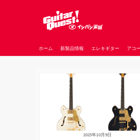
コ
ン
テ
ン
ツ
へ
ホーム
新製品情報
エレキギター
アコ
ス
キ
ッ
プ
2025年10月9日