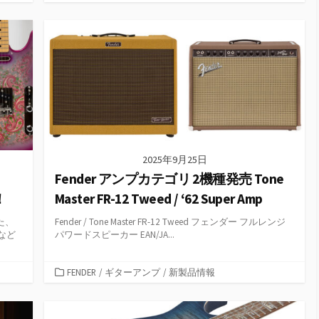
テ
ゴ
リ
ー
2025年9月25日
Fender アンプカテゴリ 2機種発売 Tone
！
Master FR-12 Tweed / ‘62 Super Amp
た、
Fender / Tone Master FR-12 Tweed フェンダー フルレンジ
など
パワードスピーカー EAN/JA...
カ
FENDER
/
ギターアンプ
/
新製品情報
テ
ゴ
リ