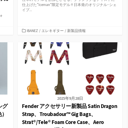
仕上げた”Iceman”限定モデル !! 日本発のオリジナル･シェ
イプ...
e
カ
IBANEZ
/
エレキギター
/
新製品情報
テ
ゴ
リ
ー
2025年9月28日
シグ
Fender アクセサリー新製品 Satin Dragon
色）
Strap、Troubadour™ Gig Bags、
Strat®/Tele® Foam Core Case、Aero