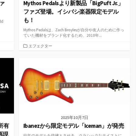
ファ
Mythos Pedalsより新製品「BigPuft Jr.」
ファズ登場。イシバシ楽器限定モデル
も！
ld
Mythos Pedalsは、Zach Broylesが自分や友人のために作っ
ていた機材をブランド化するため、2010年...
カ
エフェクター
テ
ゴ
リ
ー
2025年10月7日
所有
Ibanezから限定モデル「Iceman」が発売
再現
往年のモデルを彷彿とさせる、クラシックなテイストに