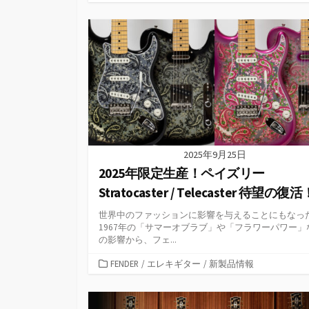
テ
ゴ
リ
ー
2025年9月25日
2025年限定生産！ペイズリー
Stratocaster / Telecaster 待望の復活
世界中のファッションに影響を与えることにもなっ
1967年の「サマーオブラブ」や「フラワーパワー」
の影響から、フェ...
カ
FENDER
/
エレキギター
/
新製品情報
テ
ゴ
リ