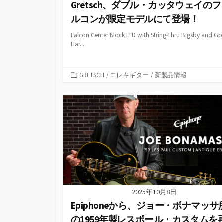
Gretsch、ダブル・カッタウェイの
ルコンが限定モデルにて登場！
Falcon Center Block LTD with String-Thru Bigsby and Go
Har...
カ
GRETSCH
/
エレキギター
/
新製品情報
テ
ゴ
リ
ー
2025年10月8日
Epiphoneから、ジョー・ボナマッサ
の1959年製レスポール・カスタムを