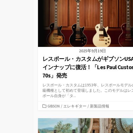
ー
2025年9月19日
レスポール・カスタムがギブソンUS
インナップに復活！「Les Paul Custo
70s」発売
レスポール・カスタムは1953年、レスポールモデル
級機種として初めて登場しました。このモデルはレ
ポール自身が「タ...
カ
GIBSON
/
エレキギター
/
新製品情報
テ
ゴ
リ
ー