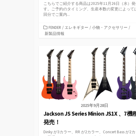
こちらでご紹介する商品は2025年11月26日（水）
す。ご予約のタイミング、生産本数の変更によって
回分でご案内...
カ
FENDER
/
エレキギター
/
小物・アクセサリー
/
テ
新製品情報
ゴ
リ
ー
2025年9月28日
Jackson JS Series Minion JS1X 、7
発売！
Dinky が3カラー、RR が2カラー、Concert Bass が2