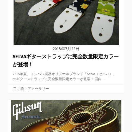
2015年7月28日
SELVAギターストラップに完全数量限定カラー
が登場！
2015年夏、イシバシ楽器オリジナルブランド「Selva（セルバ）」
のギターストラップに完全数量限定カラーが登場！ 国内...
カ
小物・アクセサリー
テ
ゴ
リ
ー