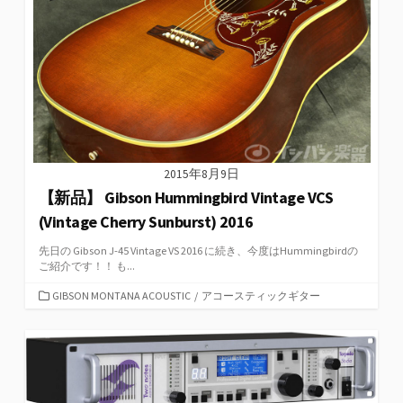
2015年8月9日
【新品】 Gibson Hummingbird Vintage VCS
(Vintage Cherry Sunburst) 2016
先日の Gibson J-45 Vintage VS 2016 に続き、今度はHummingbirdの
ご紹介です！！ も...
カ
GIBSON MONTANA ACOUSTIC
/
アコースティックギター
テ
ゴ
リ
ー