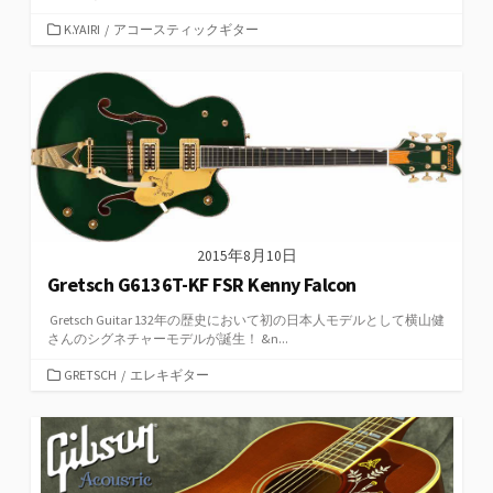
カ
K.YAIRI
/
アコースティックギター
テ
ゴ
リ
ー
2015年8月10日
Gretsch G6136T-KF FSR Kenny Falcon
Gretsch Guitar 132年の歴史において初の日本人モデルとして横山健
さんのシグネチャーモデルが誕生！ &n...
カ
GRETSCH
/
エレキギター
テ
ゴ
リ
ー