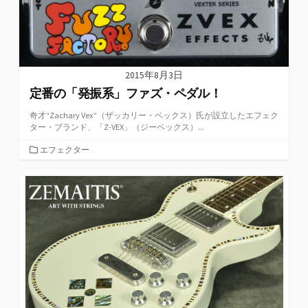
2015年8月3日
定番の「発振系」ファズ・ペダル！
奇才“Zachary Vex”（ザッカリー・ベックス）氏が設立したエフェク
ター・ブランド、「Z-VEX」（ジーベックス）...
カ
エフェクター
テ
ゴ
リ
ー