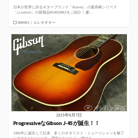
日本が世界に誇るギターブランド「Ibanez」の最高峰シリーズ
「j.custom」の新製品RG8550MZをご紹介！ 豪...
カ
IBANEZ
/
エレキギター
テ
ゴ
リ
ー
2015年8月7日
ProgressiveなGibson J-45が誕生！！
1942年に誕生して以来、多くのギタリスト・ミュージシャンを魅了