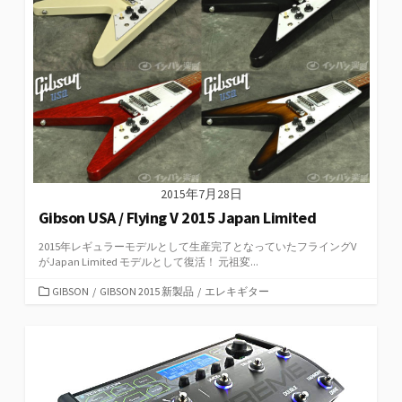
2015年7月28日
Gibson USA / Flying V 2015 Japan Limited
2015年レギュラーモデルとして生産完了となっていたフライングV
がJapan Limited モデルとして復活！ 元祖変...
カ
GIBSON
/
GIBSON 2015 新製品
/
エレキギター
テ
ゴ
リ
ー