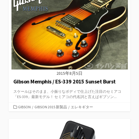
ー
2015年8月5日
Gibson Memphis / ES-339 2015 Sunset Burst
スケールはそのまま、小振りなボディで仕上げた注目のセミアコ
「ES-339」最新モデル！ セミアコの代名詞と言えばギブソン...
カ
GIBSON
/
GIBSON 2015 新製品
/
エレキギター
テ
ゴ
リ
ー