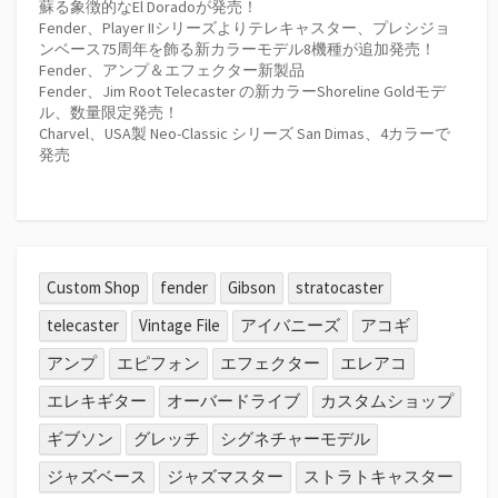
蘇る象徴的なEl Doradoが発売！
ジ
Fender、Player IIシリーズよりテレキャスター、プレシジョ
ンベース75周年を飾る新カラーモデル8機種が追加発売！
送
Fender、アンプ＆エフェクター新製品
Fender、Jim Root Telecaster の新カラーShoreline Goldモデ
り
ル、数量限定発売！
Charvel、USA製 Neo-Classic シリーズ San Dimas、4カラーで
発売
Custom Shop
fender
Gibson
stratocaster
telecaster
Vintage File
アイバニーズ
アコギ
アンプ
エピフォン
エフェクター
エレアコ
エレキギター
オーバードライブ
カスタムショップ
ギブソン
グレッチ
シグネチャーモデル
ジャズベース
ジャズマスター
ストラトキャスター