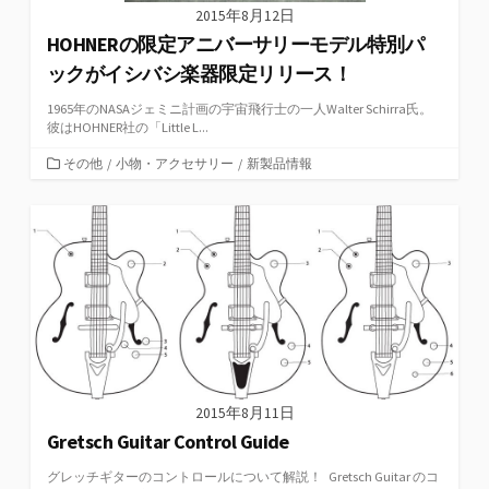
2015年8月12日
HOHNERの限定アニバーサリーモデル特別パ
ックがイシバシ楽器限定リリース！
1965年のNASAジェミニ計画の宇宙飛行士の一人Walter Schirra氏。
彼はHOHNER社の「Little L...
カ
その他
/
小物・アクセサリー
/
新製品情報
テ
ゴ
リ
ー
2015年8月11日
Gretsch Guitar Control Guide
グレッチギターのコントロールについて解説！ Gretsch Guitar のコ