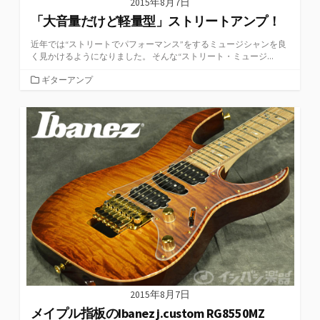
2015年8月7日
「大音量だけど軽量型」ストリートアンプ！
近年では“ストリートでパフォーマンス”をするミュージシャンを良
く見かけるようになりました。 そんな“ストリート・ミュージ...
カ
ギターアンプ
テ
ゴ
リ
ー
2015年8月7日
メイプル指板のIbanez j.custom RG8550MZ