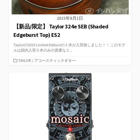
2015年8月1日
【新品/限定】 Taylor 324e SEB (Shaded
Edgeburst Top) ES2
Taylorの2015 Limited Editionの１本が入荷致しました！！ このモデ
ルは国内入荷５本のみの貴重な１...
カ
TAYLOR
/
アコースティックギター
テ
ゴ
リ
ー