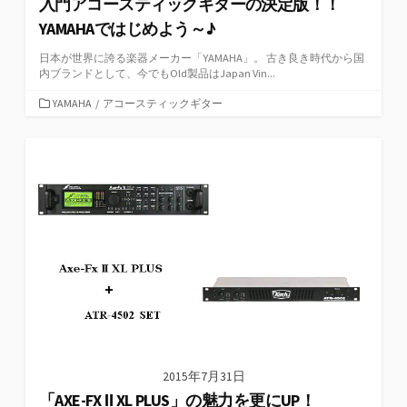
入門アコースティックギターの決定版！！
YAMAHAではじめよう～♪
日本が世界に誇る楽器メーカー「YAMAHA」。 古き良き時代から国
内ブランドとして、今でもOld製品はJapan Vin...
カ
YAMAHA
/
アコースティックギター
テ
ゴ
リ
ー
2015年7月31日
「AXE-FX Ⅱ XL PLUS」の魅力を更にUP！