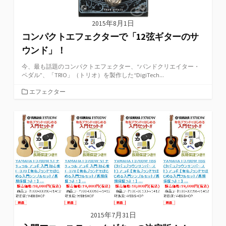
2015年8月1日
コンパクトエフェクターで「12弦ギターのサ
ウンド」！
今、最も話題のコンパクトエフェクター、“バンドクリエイター・
ペダル”、「TRIO」（トリオ）を製作した“DigiTech...
カ
エフェクター
テ
ゴ
リ
ー
2015年7月31日