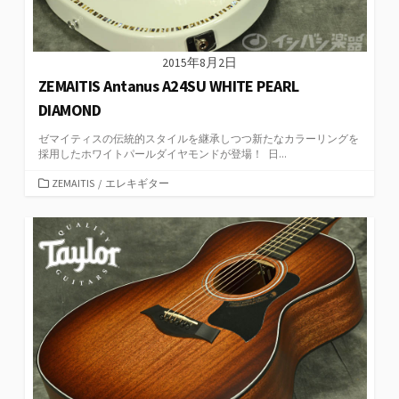
2015年8月2日
ZEMAITIS Antanus A24SU WHITE PEARL
DIAMOND
ゼマイティスの伝統的スタイルを継承しつつ新たなカラーリングを
採用したホワイトパールダイヤモンドが登場！ 日...
カ
ZEMAITIS
/
エレキギター
テ
ゴ
リ
ー