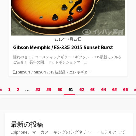
2015年7月27日
Gibson Memphis / ES-335 2015 Sunset Burst
憧れのセミアコースティックギター！ギブソンES-335最新モデルを
ご紹介！ 長年の間、ドットポジションマー...
カ
GIBSON
/
GIBSON 2015 新製品
/
エレキギター
テ
ゴ
投
«
1
2
…
58
59
60
61
62
63
64
65
66
リ
ー
稿
の
ペ
最新の投稿
ー
Epiphone、マーカス・キングのシグネチャー・モデルとして