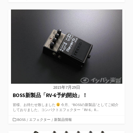
テ
ゴ
リ
ー
2015年7月29日
BOSS新製品「RV-6予約開始」！
皆様、お待たせ致しました
今月、“BOSSの新製品”としてご紹介
しておりました、コンパクトエフェクター「RV-6」R...
カ
BOSS
/
エフェクター
/
新製品情報
テ
ゴ