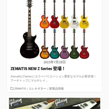
リ
ー
2015年7月29日
ZEMAITIS NEW Z Series 登場！
Zemaitis Z Series にカラーバリエーション豊富なモデルが新登場！
アーチトップにマルチレイ...
カ
ZEMAITIS
/
エレキギター
/
新製品情報
テ
ゴ
リ
ー