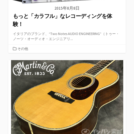
2015年8月8日
もっと「カラフル」なレコーディングを体
験！
イタリアのブランド、“Two Notes AUDIO ENGINEERING”（トゥー・
ノーツ・オーディオ・エンジニアリ...
カ
その他
テ
ゴ
リ
ー