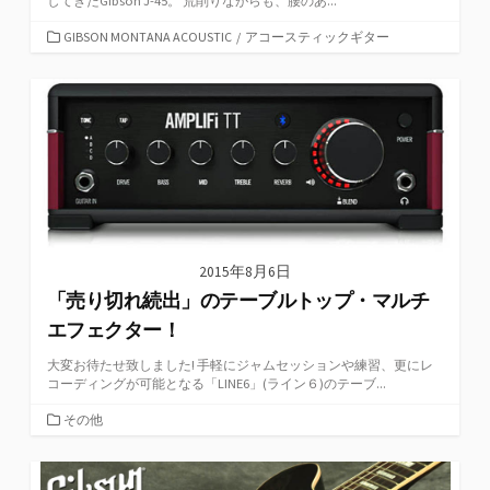
してきたGibson J-45。 荒削りながらも、腰のあ...
カ
GIBSON MONTANA ACOUSTIC
/
アコースティックギター
テ
ゴ
リ
ー
2015年8月6日
「売り切れ続出」のテーブルトップ・マルチ
エフェクター！
大変お待たせ致しました! 手軽にジャムセッションや練習、更にレ
コーディングが可能となる「LINE6」(ライン６)のテーブ...
カ
その他
テ
ゴ
リ