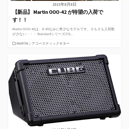
2015年8月8日
【新品】 Martin OOO-42 が待望の入荷で
す！！
Martin OOO-42は、D-45なみに希少なモデルです。そもそも入荷数
が少ない・・・ StandardシリーズのS...
カ
MARTIN
/
アコースティックギター
テ
ゴ
リ
ー