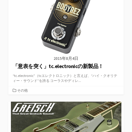
2015年8月4日
「意表を突く」tc.electronicの新製品！
“tc.electronic”（tcエレクトロニック）と言えば、“ハイ・クオリテ
ィー・サウンド”を誇る コーラスやディレ...
カ
その他
テ
ゴ
リ
ー