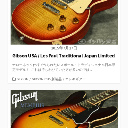
2015年7月27日
Gibson USA / Les Paul Traditional Japan Limited
ナローネック仕様で作られたレスポール・トラディショナル日本限
定モデル！ これは待ちわびていた方が多いのでは...
カ
GIBSON
/
GIBSON 2015 新製品
/
エレキギター
テ
ゴ
リ
ー