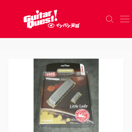
コ
ン
テ
検
メ
ン
索
ニ
ツ
切
ュ
り
ー
へ
替
ス
え
キ
ッ
プ