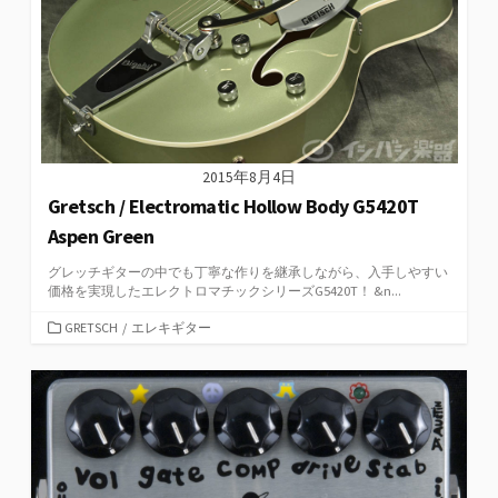
2015年8月4日
Gretsch / Electromatic Hollow Body G5420T
Aspen Green
グレッチギターの中でも丁寧な作りを継承しながら、入手しやすい
価格を実現したエレクトロマチックシリーズG5420T！ &n...
カ
GRETSCH
/
エレキギター
テ
ゴ
リ
ー