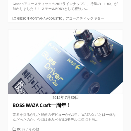
Gibsonアコースティックの2016ラインナップに、待望の「L-00」が
加わりました！！ スモールBODYとして根強い...
カ
GIBSON MONTANA ACOUSTIC
/
アコースティックギター
テ
ゴ
リ
ー
2015年7月30日
BOSS WAZA Craft一周年！
業界を揺るがした鮮烈のデビューから1年。 WAZA Craftとは一体な
んだったのか。今回は歪みペダル2モデルに焦点を当...
カ
BOSS
/
その他