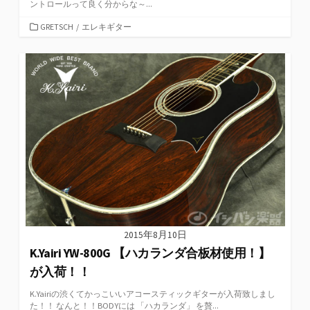
ントロールって良く分からな～...
カ
GRETSCH
/
エレキギター
テ
ゴ
リ
ー
2015年8月10日
K.Yairi YW-800G 【ハカランダ合板材使用！】
が入荷！！
K.Yairiの渋くてかっこいいアコースティックギターが入荷致しまし
た！！ なんと！！BODYには 「ハカランダ」 を贅...