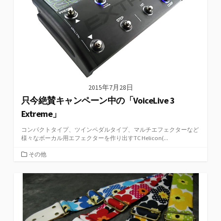
2015年7月28日
只今絶賛キャンペーン中の「VoiceLive 3
Extreme」
コンパクトタイプ、ツインペダルタイプ、マルチエフェクターなど
様々なボーカル用エフェクターを作り出すTC Helicon(...
カ
その他
テ
ゴ
リ
ー