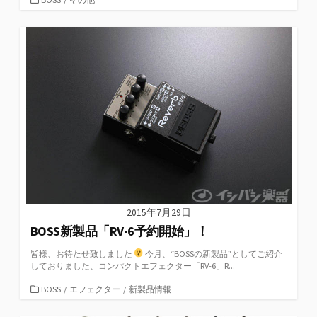
テ
ゴ
リ
ー
2015年7月29日
BOSS新製品「RV-6予約開始」！
皆様、お待たせ致しました
今月、“BOSSの新製品”としてご紹介
しておりました、コンパクトエフェクター「RV-6」R...
カ
BOSS
/
エフェクター
/
新製品情報
テ
ゴ