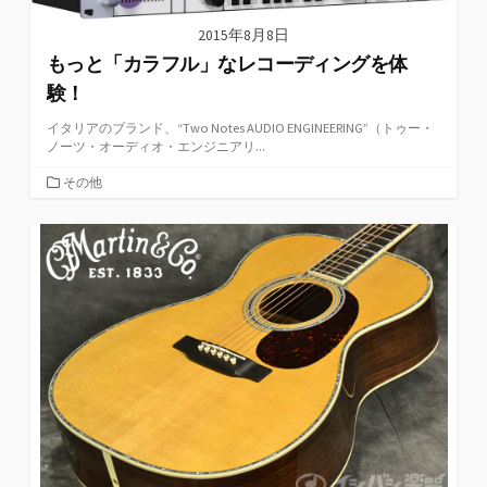
2015年8月8日
もっと「カラフル」なレコーディングを体
験！
イタリアのブランド、“Two Notes AUDIO ENGINEERING”（トゥー・
ノーツ・オーディオ・エンジニアリ...
カ
その他
テ
ゴ
リ
ー