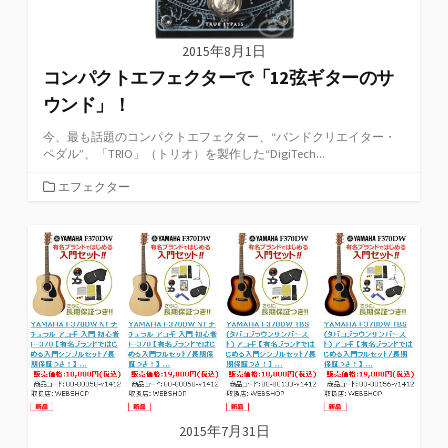
2015年8月1日
コンパクトエフェクターで「12弦ギターのサ
ウンド」！
今、最も話題のコンパクトエフェクター、“バンドクリエイター・
ペダル”、「TRIO」（トリオ）を製作した“DigiTech...
カ
エフェクター
テ
ゴ
リ
ー
2015年7月31日