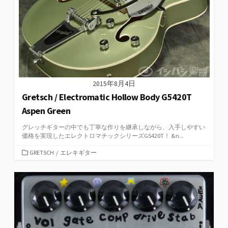
2015年8月4日
Gretsch / Electromatic Hollow Body G5420T
Aspen Green
グレッチギターの中でも丁寧な作りを継承しながら、入手しやすい
価格を実現したエレクトロマチックシリーズG5420T！ &n...
カ
GRETSCH
/
エレキギター
テ
ゴ
リ
ー