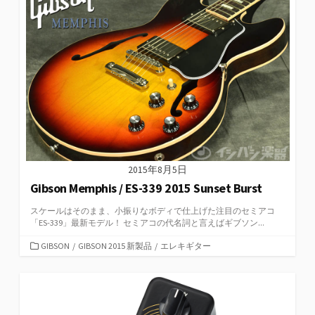
ー
2015年8月5日
Gibson Memphis / ES-339 2015 Sunset Burst
スケールはそのまま、小振りなボディで仕上げた注目のセミアコ
「ES-339」最新モデル！ セミアコの代名詞と言えばギブソン...
カ
GIBSON
/
GIBSON 2015 新製品
/
エレキギター
テ
ゴ
リ
ー