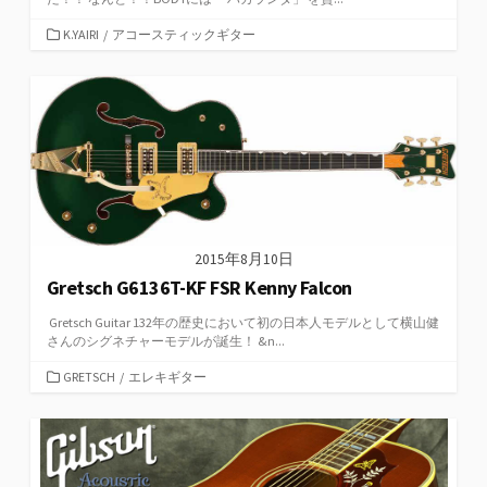
カ
K.YAIRI
/
アコースティックギター
テ
ゴ
リ
ー
2015年8月10日
Gretsch G6136T-KF FSR Kenny Falcon
Gretsch Guitar 132年の歴史において初の日本人モデルとして横山健
さんのシグネチャーモデルが誕生！ &n...
カ
GRETSCH
/
エレキギター
テ
ゴ
リ
ー