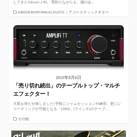
してきたGibson J-45。 荒削りながらも、腰のあ...
カ
GIBSON MONTANA ACOUSTIC
/
アコースティックギター
テ
ゴ
リ
ー
2015年8月6日
「売り切れ続出」のテーブルトップ・マルチ
エフェクター！
大変お待たせ致しました! 手軽にジャムセッションや練習、更にレ
コーディングが可能となる「LINE6」(ライン６)のテーブ...
カ
その他
テ
ゴ
リ