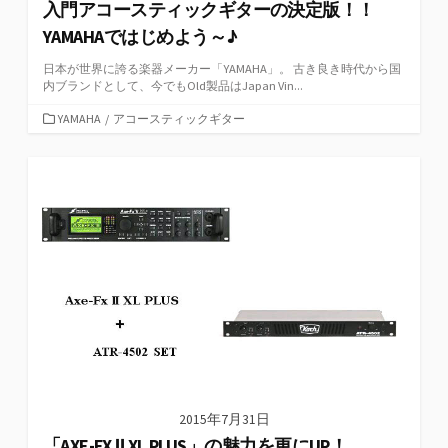
入門アコースティックギターの決定版！！
YAMAHAではじめよう～♪
日本が世界に誇る楽器メーカー「YAMAHA」。 古き良き時代から国
内ブランドとして、今でもOld製品はJapan Vin...
カ
YAMAHA
/
アコースティックギター
テ
ゴ
リ
ー
2015年7月31日
「AXE-FX Ⅱ XL PLUS」の魅力を更にUP！