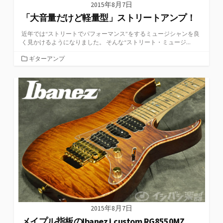
2015年8月7日
「大音量だけど軽量型」ストリートアンプ！
近年では“ストリートでパフォーマンス”をするミュージシャンを良
く見かけるようになりました。 そんな“ストリート・ミュージ...
カ
ギターアンプ
テ
ゴ
リ
ー
2015年8月7日
メイプル指板のIbanez j.custom RG8550MZ