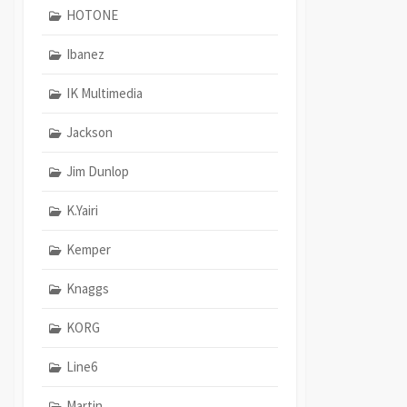
HOTONE
Ibanez
IK Multimedia
Jackson
Jim Dunlop
K.Yairi
Kemper
Knaggs
KORG
Line6
Martin