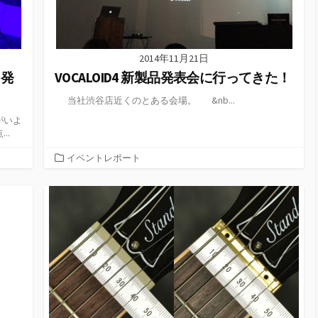
2014年11月21日
 発
VOCALOID4 新製品発表会に行ってきた！
当社渋谷店近くのとある会場。 &nb...
がいよ
..
カ
イベントレポート
テ
ゴ
リ
ー