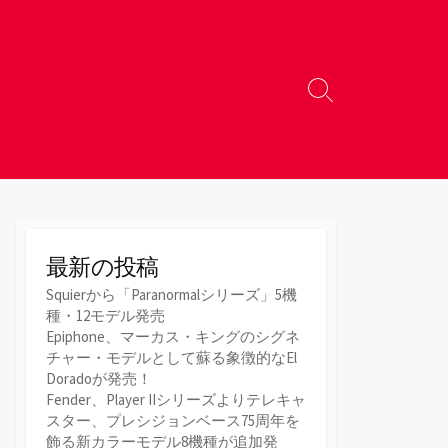
検
索
切
り
替
え
最新の投稿
Squierから「Paranormalシリーズ」5機
種・12モデル発売
Epiphone、マーカス・キングのシグネ
チャー・モデルとして蘇る象徴的なEl
Doradoが発売！
Fender、Player IIシリーズよりテレキャ
スター、プレシジョンベース75周年を
飾る新カラーモデル8機種が追加発