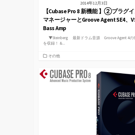
2014年12月3日
【Cubase Pro 8 新機能 】②プラグ
マネージャーとGroove Agent SE4、V
Bass Amp
▼Steinberg 最新ドラム音源 Groove Agent 4の
を収録！ &...
カ
その他
テ
ゴ
リ
ー