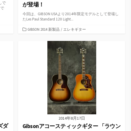
しで
が登場！
当で
今回は、GIBSON USAより2014年限定モデルとして登場し
たLes Paul Standard 120 Light...
カ
GIBSON 2014 新製品
/
エレキギター
テ
ゴ
リ
ー
2014年8月17日
イズダ
Gibsonアコースティックギター 「ラウン