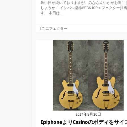
暑い日が続いておりますが、みなさんいかがお過ご
しょうか！ イシバシ楽器WEBSHOPエフェクター担
す。 本日は ...
カ
エフェクター
テ
ゴ
リ
ー
2014年8月20日
EpiphoneよりCasinoのボディをサ