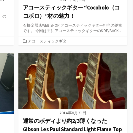
アコースティックギター “Cocobolo（コ
コボロ）”材の魅力！
I」の
石橋楽器店WEB SHOP アコースティックギター担当の納富
です。 今回は主にアコースティックギターのSIDE/BACK...
カ
アコースティックギター
テ
ゴ
リ
ー
2014年8月21日
通常のボディより約2/3薄くなった
Gibson Les Paul Standard Light Flame Top