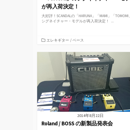
が再入荷決定！
大好評！SCANDALの「HARUNA」「MAMI」「TOMOM
シグネイチャー・モデルが再入荷決定！ ...
カ
エレキギター
/
ベース
テ
ゴ
リ
ー
2014年8月22日
Roland / BOSS の新製品発表会