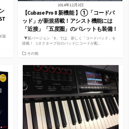
2014年12月3日
イン
【Cubase Pro 8 新機能 】①「コードパ
ST
ッド」が新規搭載！アシスト機能には
「近接」「五度圏」のパレットも装備！
SE版
▼新バージョン「8」では、新しく「コードパッド」を
搭載！ 1オクターブ分のパッドにコードが配...
カ
その他
テ
ゴ
リ
ー