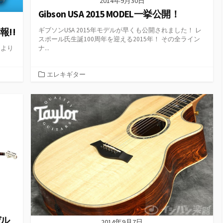
2014年9月30日
Gibson USA 2015 MODEL一挙公開！
速報!!
ギブソンUSA 2015年モデルが早くも公開されました！ レ
スポール氏生誕100周年を迎える2015年！ その全ライン
日より
ナ...
カ
エレキギター
テ
ゴ
リ
ー
デル
2014年9月7日