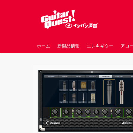
コ
ン
テ
ン
ツ
へ
ホーム
新製品情報
エレキギター
アコ
ス
キ
ッ
プ