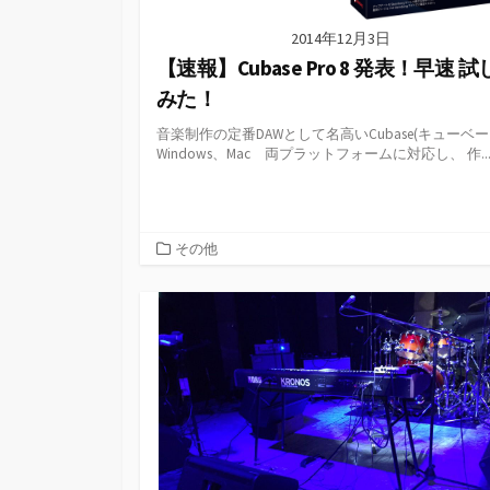
2014年12月3日
【速報】Cubase Pro 8 発表！早速 
みた！
音楽制作の定番DAWとして名高いCubase(キューベー
Windows、Mac 両プラットフォームに対応し、 作..
カ
その他
テ
ゴ
リ
ー