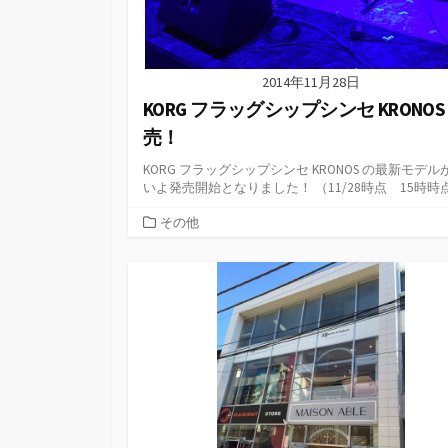
2014年11月28日
KORG フラッグシップシンセ KRONOS
売！
KORG フラッグシップシンセ KRONOS の最新モデル
いよ発売開始となりました！ （11/28時点 15時時点.
カ
その他
テ
ゴ
リ
ー