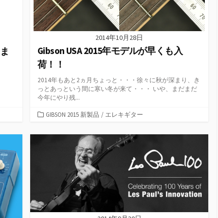
2014年10月28日
Gibson USA 2015年モデルが早くも入
みま
荷！！
2014年もあと2ヵ月ちょっと・・・徐々に秋が深まり、き
っとあっという間に寒い冬が来て・・・ いや、まだまだ
今年にやり残...
カ
GIBSON 2015 新製品
/
エレキギター
テ
ゴ
リ
ー