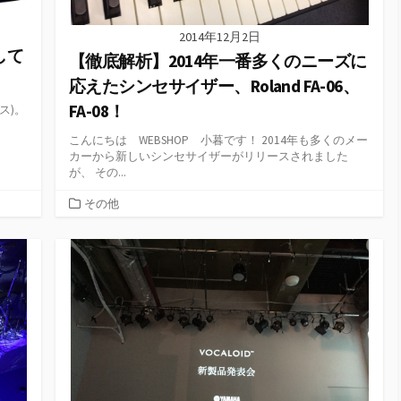
2014年12月2日
試して
【徹底解析】2014年一番多くのニーズに
応えたシンセサイザー、Roland FA-06、
FA-08！
ス)。
.
こんにちは WEBSHOP 小暮です！ 2014年も多くのメー
カーから新しいシンセサイザーがリリースされました
が、 その...
カ
その他
テ
ゴ
リ
ー