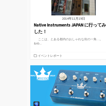
2014年11月19日
Native Instruments JAPAN に行って
した！
ここは、とある都内のおしゃれな街の一角…。
&nb...
カ
イベントレポート
テ
ゴ
リ
ー