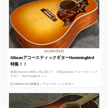
2013年9月8日
GibsonアコースティックギターHummingbird
特集！！
前回のGibson 1960S J-45に続いて、今回はGibson アコースティック
ギター「Hummingbird（ハ...
カ
GIBSON 2013 新製品
/
アコースティックギター
テ
ゴ
リ
ー