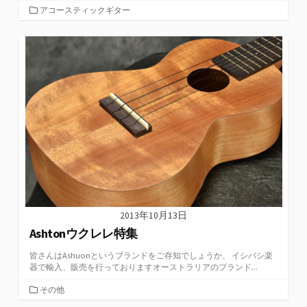
カ
アコースティックギター
テ
ゴ
リ
ー
2013年10月13日
Ashtonウクレレ特集
皆さんはAshuonというブランドをご存知でしょうか、 イシバシ楽
器で輸入、販売を行っておりますオーストラリアのブランド...
カ
その他
テ