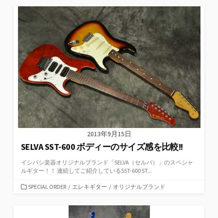
ゴ
リ
ー
2013年9月15日
SELVA SST-600 ボディーのサイズ感を比較!!
イシバシ楽器オリジナルブランド「SELVA（セルバ）」のスペシャ
ルギター！！ 連続してご紹介しているSST-600 ST...
カ
SPECIAL ORDER
/
エレキギター
/
オリジナルブランド
テ
ゴ
リ