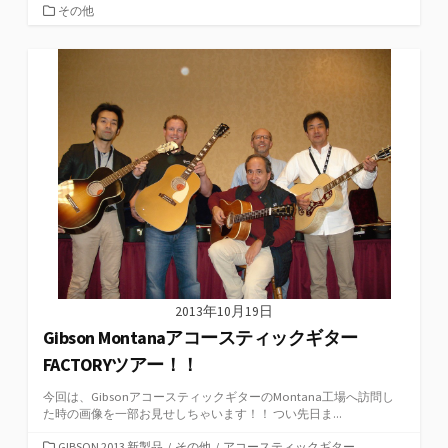
カ
その他
テ
ゴ
リ
ー
2013年10月19日
Gibson Montanaアコースティックギター
FACTORYツアー！！
今回は、GibsonアコースティックギターのMontana工場へ訪問し
た時の画像を一部お見せしちゃいます！！ つい先日ま...
カ
GIBSON 2013 新製品
/
その他
/
アコースティックギター