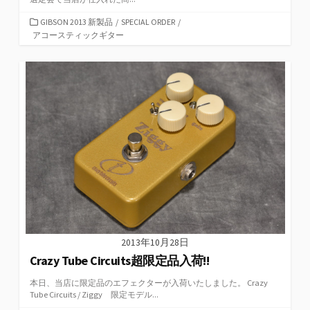
カ
GIBSON 2013 新製品
/
SPECIAL ORDER
/
テ
アコースティックギター
ゴ
リ
ー
2013年10月28日
Crazy Tube Circuits超限定品入荷!!
本日、当店に限定品のエフェクターが入荷いたしました。 Crazy
Tube Circuits / Ziggy 限定モデル...