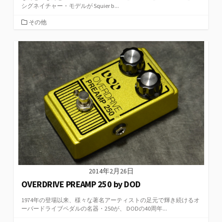
シグネイチャー・モデルが Squier b...
カ
その他
テ
ゴ
リ
ー
2014年2月26日
OVERDRIVE PREAMP 250 by DOD
1974年の登場以来、様々な著名アーティストの足元で輝き続けるオ
ーバードライブペダルの名器・250が、 DODの40周年...