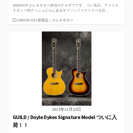
WEBSHOP エレキギター担当のナカザワです。 つい先日、アメリカ
テネシー州ナッシュビルにあるギブソンファクトリーを訪...
カ
GIBSON 2013 新製品
/
エレキギター
テ
ゴ
リ
ー
2013年11月23日
GUILD / Doyle Dykes Signature Model ついに入
荷！！