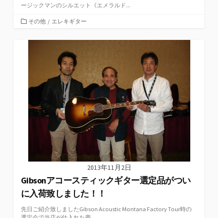
ージックマンのシルエット《エメラルド...
カ
その他
/
エレキギター
テ
ゴ
リ
ー
2013年11月2日
Gibsonアコースティックギター選定品がつい
に入荷致しました！！
先日ご紹介致しましたGibson Acoustic Montana Factory Tour時の
選定会で当店が仕入れた商...