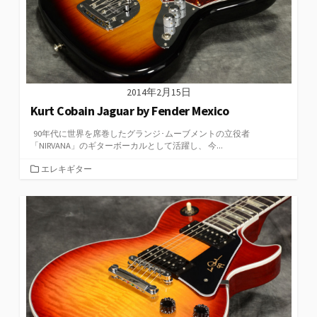
2014年2月15日
Kurt Cobain Jaguar by Fender Mexico
90年代に世界を席巻したグランジ･ムーブメントの立役者
「NIRVANA」のギターボーカルとして活躍し、 今...
カ
エレキギター
テ
ゴ
リ
ー