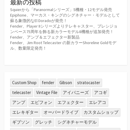
最新の投稿
ー
Squierから「Paranormalシリーズ」5機種・12モデル発売
Epiphone、マーカス・キングのシグネチャー・モデルとして
ジ
蘇る象徴的なEl Doradoが発売！
Fender、Player IIシリーズよりテレキャスター、プレシジョ
送
ンベース75周年を飾る新カラーモデル8機種が追加発売！
Fender、アンプ＆エフェクター新製品
り
Fender、Jim Root Telecaster の新カラーShoreline Goldモデ
ル、数量限定発売！
Custom Shop
fender
Gibson
stratocaster
telecaster
Vintage File
アイバニーズ
アコギ
アンプ
エピフォン
エフェクター
エレアコ
エレキギター
オーバードライブ
カスタムショップ
ギブソン
グレッチ
シグネチャーモデル