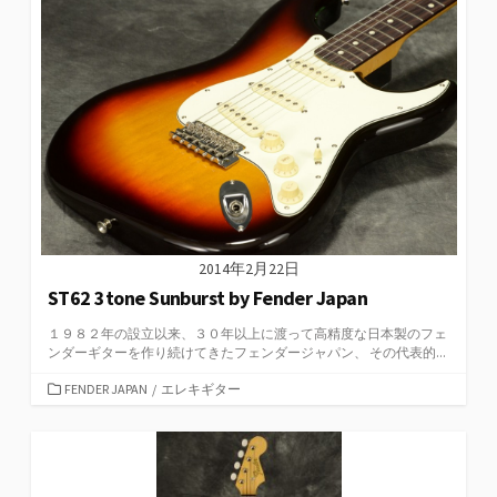
ー
2014年2月22日
ST62 3tone Sunburst by Fender Japan
１９８２年の設立以来、３０年以上に渡って高精度な日本製のフェ
ンダーギターを作り続けてきたフェンダージャパン、 その代表的...
カ
FENDER JAPAN
/
エレキギター
テ
ゴ
リ
ー