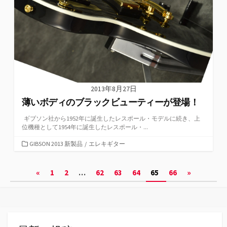
2013年8月27日
薄いボディのブラックビューティーが登場！
ギブソン社から1952年に誕生したレスポール・モデルに続き、上
位機種として1954年に誕生したレスポール・...
カ
GIBSON 2013 新製品
/
エレキギター
テ
ゴ
投
«
1
2
…
62
63
64
65
66
»
リ
ー
稿
の
ペ