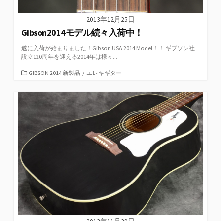
2013年12月25日
Gibson2014モデル続々入荷中！
遂に入荷が始まりました！Gibson USA 2014 Model！！ ギブソン社
設立120周年を迎える2014年は様々...
カ
GIBSON 2014 新製品
/
エレキギター
テ
ゴ
リ
ー