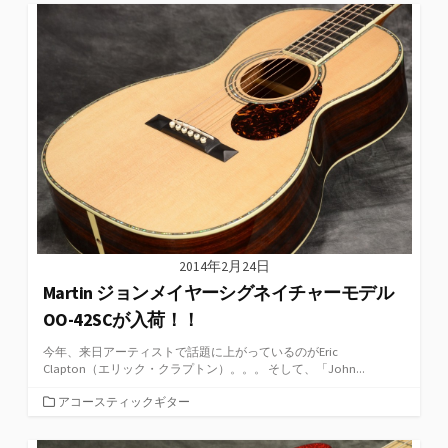
ゴ
リ
ー
2014年2月24日
Martin ジョンメイヤーシグネイチャーモデル
OO-42SCが入荷！！
今年、来日アーティストで話題に上がっているのがEric
Clapton（エリック・クラプトン）。。。 そして、「John...
カ
アコースティックギター
テ
ゴ