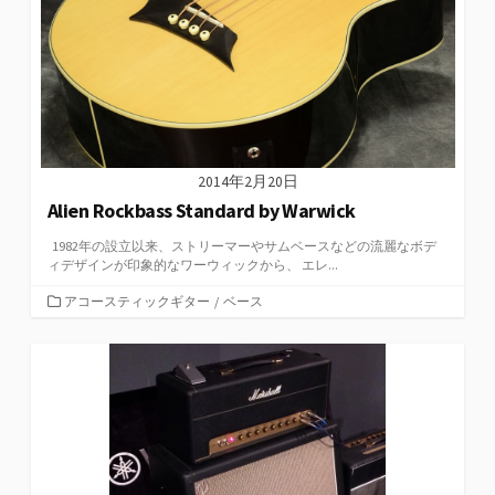
2014年2月20日
Alien Rockbass Standard by Warwick
1982年の設立以来、ストリーマーやサムベースなどの流麗なボデ
ィデザインが印象的なワーウィックから、 エレ...
カ
アコースティックギター
/
ベース
テ
ゴ
リ
ー