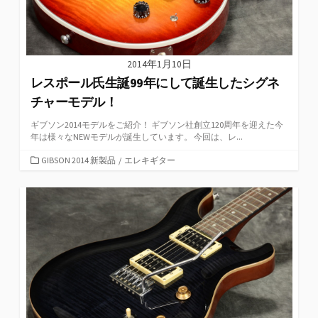
2014年1月10日
レスポール氏生誕99年にして誕生したシグネ
チャーモデル！
ギブソン2014モデルをご紹介！ ギブソン社創立120周年を迎えた今
年は様々なNEWモデルが誕生しています。 今回は、レ...
カ
GIBSON 2014 新製品
/
エレキギター
テ
ゴ
リ
ー