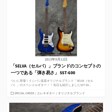
ー
2013年9月12日
「SELVA（セルバ）」ブランドのコンセプトの
一つである「弾き易さ」 SST-600
ついに登場！イシバシ楽器オリジナルブランド「SELVA（セル
バ）」のスペシャルギター！！ 先日も紹介しましたSST-60...
カ
SPECIAL ORDER
/
エレキギター
/
オリジナルブランド
テ
ゴ
リ
ー