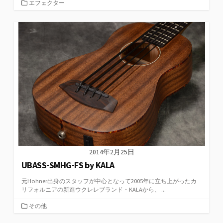
カ
エフェクター
テ
ゴ
リ
ー
2014年2月25日
UBASS-SMHG-FS by KALA
元Hohner出身のスタッフが中心となって2005年に立ち上がったカ
リフォルニアの新進ウクレレブランド・KALAから、 ...
カ
その他
テ