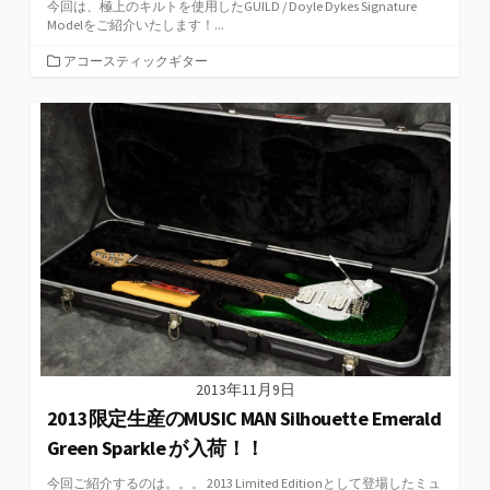
今回は、極上のキルトを使用したGUILD / Doyle Dykes Signature
Modelをご紹介いたします！...
カ
アコースティックギター
テ
ゴ
リ
ー
2013年11月9日
2013限定生産のMUSIC MAN Silhouette Emerald
Green Sparkle が入荷！！
今回ご紹介するのは。。。 2013 Limited Editionとして登場したミュ