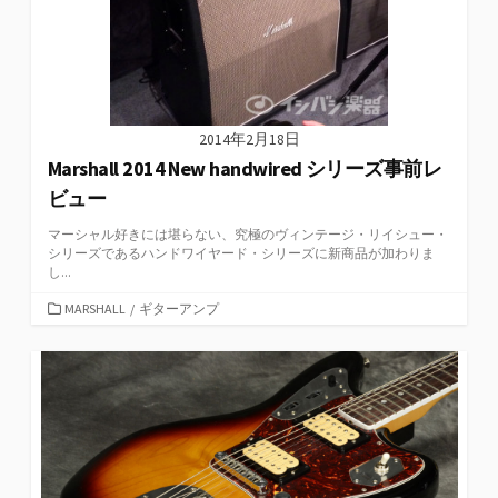
2014年2月18日
Marshall 2014 New handwired シリーズ事前レ
ビュー
マーシャル好きには堪らない、究極のヴィンテージ・リイシュー・
シリーズであるハンドワイヤード・シリーズに新商品が加わりま
し...
カ
MARSHALL
/
ギターアンプ
テ
ゴ
リ
ー