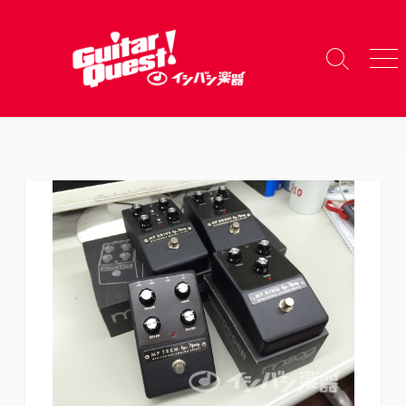
コ
ン
テ
検
メ
ン
索
ニ
ツ
切
ュ
り
ー
へ
替
ス
え
キ
ッ
プ