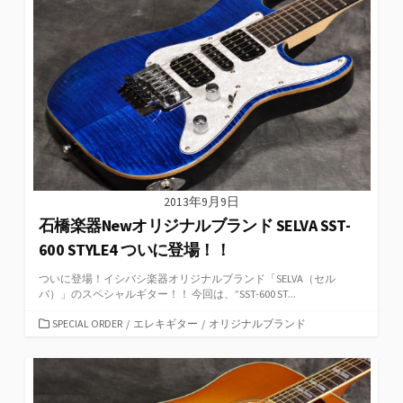
2013年9月9日
石橋楽器Newオリジナルブランド SELVA SST-
600 STYLE4 ついに登場！！
ついに登場！イシバシ楽器オリジナルブランド「SELVA（セル
バ）」のスペシャルギター！！ 今回は、”SST-600 ST...
カ
SPECIAL ORDER
/
エレキギター
/
オリジナルブランド
テ
ゴ
リ
ー