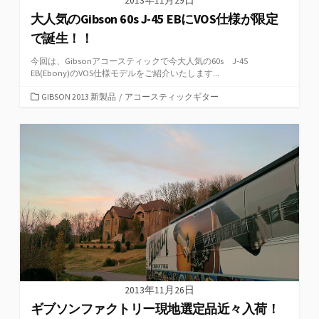
2013年11月29日
大人気のGibson 60s J-45 EBにVOS仕様が限定
で誕生！！
今回は、Gibsonアコースティックで今大人気の60s J-45
EB(Ebony)のVOS仕様モデルをご紹介いたします...
カ
GIBSON 2013 新製品
/
アコースティックギター
テ
ゴ
リ
ー
2013年11月26日
ギブソンファクトリー現地選定品近々入荷！