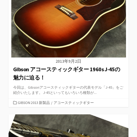
2013年9月2日
Gibson アコースティックギター 1960s J-45の
魅力に迫る！
今回は、Gibsonアコースティックギターの代表モデル「J-45」をご
紹介いたします。 J-45といってもいろいろ種類が...
カ
GIBSON 2013 新製品
/
アコースティックギター
テ
ゴ
リ
ー