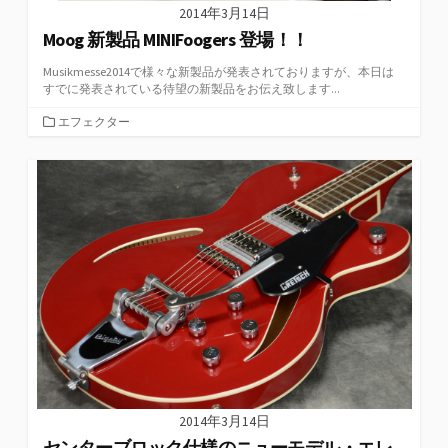
2014年3月14日
Moog 新製品 MINIFoogers 登場！！
Musikmesse2014で様々な新製品が発表されておりますが、本日は
すでに発表されている待望の新製品をお伝え致します...
カ
エフェクター
テ
ゴ
リ
ー
2014年3月14日
センターブロック仕様のニューモデル・エレ