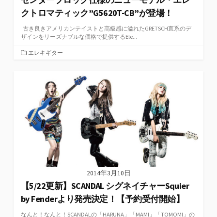
クトロマティック”G5620T-CB”が登場！
古き良きアメリカンテイストと高級感に溢れたGRETSCH直系のデ
ザインをリーズナブルな価格で提供するEle...
カ
エレキギター
テ
ゴ
リ
ー
2014年3月10日
【5/22更新】SCANDAL シグネイチャーSquier
by Fenderより発売決定！【予約受付開始】
なんと！なんと！SCANDALの「HARUNA」「MAMI」「TOMOMI」の