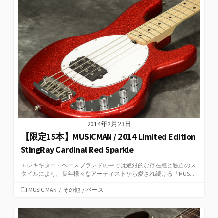
リ
ー
2014年2月23日
【限定15本】MUSICMAN / 2014 Limited Edition
StingRay Cardinal Red Sparkle
エレキギター・ベースブランドの中では絶対的な存在感と独自のス
タイルにより、長年様々なアーティストから愛され続ける「MUS...
カ
MUSIC MAN
/
その他
/
ベース
テ
ゴ
リ