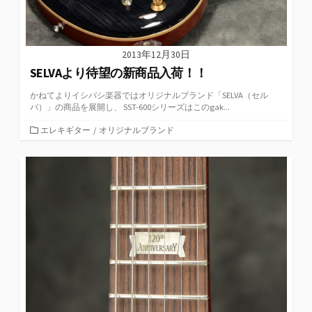
2013年12月30日
SELVAより待望の新商品入荷！！
かねてよりイシバシ楽器ではオリジナルブランド「SELVA（セル
バ）」の商品を展開し、 SST-600シリーズはこのgak...
カ
エレキギター
/
オリジナルブランド
テ
ゴ
リ
ー