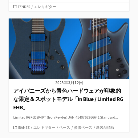
カ
FENDER
/
エレキギター
テ
ゴ
リ
ー
2025年3月12日
アイバニーズから青色ハードウェアが印象的
な限定＆スポットモデル「in Blue / Limited RG
EHB」
Limited RGR6BSP-IPT (Iron Pewter) JAN:4549763366641 Standard...
カ
IBANEZ
/
エレキギター
/
ベース
/
多弦ベース
/
新製品情報
テ