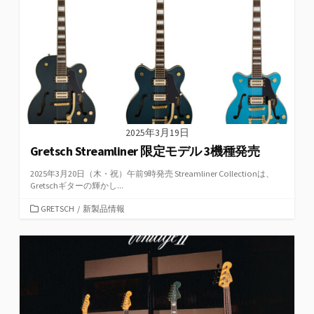
ー
2025年3月19日
Gretsch Streamliner 限定モデル 3機種発売
2025年3月20日（木・祝）午前9時発売 Streamliner Collectionは、
Gretschギターの輝かし...
カ
GRETSCH
/
新製品情報
テ
ゴ
リ
ー