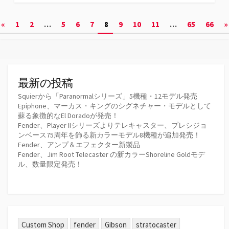
テ
ゴ
投
«
1
2
…
5
6
7
8
9
10
11
…
65
66
»
リ
ー
稿
の
ペ
最新の投稿
ー
Squierから「Paranormalシリーズ」5機種・12モデル発売
Epiphone、マーカス・キングのシグネチャー・モデルとして
ジ
蘇る象徴的なEl Doradoが発売！
Fender、Player IIシリーズよりテレキャスター、プレシジョ
送
ンベース75周年を飾る新カラーモデル8機種が追加発売！
Fender、アンプ＆エフェクター新製品
り
Fender、Jim Root Telecaster の新カラーShoreline Goldモデ
ル、数量限定発売！
Custom Shop
fender
Gibson
stratocaster