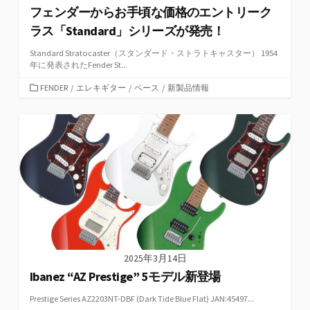
フェンダーからお手頃な価格のエントリーク
ラス「Standard」シリーズが発売！
Standard Stratocaster（スタンダード・ストラトキャスター） 1954
年に発表されたFender St...
カ
FENDER
/
エレキギター
/
ベース
/
新製品情報
テ
ゴ
リ
ー
2025年3月14日
Ibanez “AZ Prestige” 5モデル新登場
Prestige Series AZ2203NT-DBF (Dark Tide Blue Flat) JAN:45497...