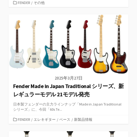
カ
FENDER
/
その他
テ
ゴ
リ
ー
2025年3月27日
Fender Made in Japan Traditional シリーズ、新
レギュラーモデル 21モデル発売
日本製フェンダーの主力ラインナップ「Made in Japan Traditional
シリーズ」に、今回「60s Te...
カ
FENDER
/
エレキギター
/
ベース
/
新製品情報
テ
ゴ
リ