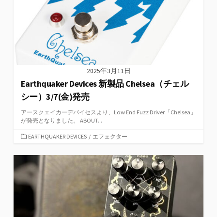
2025年3月11日
Earthquaker Devices 新製品 Chelsea（チェル
シー）3/7(金)発売
アースクエイカーデバイセスより、Low End Fuzz Driver「Chelsea」
が発売となりました。 ABOUT...
カ
EARTHQUAKER DEVICES
/
エフェクター
テ
ゴ
リ
ー