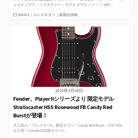
ェルナンデス・シグネチャー・モデル がデビュー！！ JAN:...
カ
IBANEZ
/
エレキギター
/
新製品情報
テ
ゴ
リ
ー
2025年3月30日
Fender、Player IIシリーズより 限定モデル
Stratocaster HSS Rosewood FB Candy Red
Burstが登場！
大人気の『プレイヤーII』限定カラー『Candy Red Burst』のST HSS
が入荷！ Fenderの伝統カラーC...