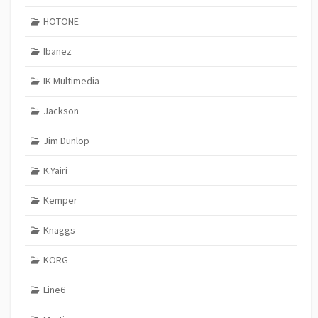
HOTONE
Ibanez
IK Multimedia
Jackson
Jim Dunlop
K.Yairi
Kemper
Knaggs
KORG
Line6