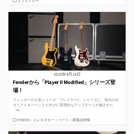
カ
エフェクター
テ
ゴ
リ
ー
2025年4月16日
Fenderから「Player II Modified」シリーズ登
場！
フェンダーの人気シリーズ「プレイヤー2」シリーズに、現代のギ
タリスト＆ベーシスト向けに実用的なアップデートが施された
「M...
カ
FENDER
/
エレキギター
/
ベース
/
新製品情報
テ
ゴ