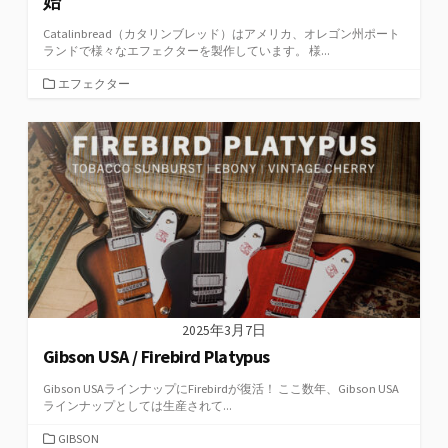
始
Catalinbread（カタリンブレッド）はアメリカ、オレゴン州ポート
ランドで様々なエフェクターを製作しています。 様...
カ
エフェクター
テ
ゴ
リ
ー
2025年3月7日
Gibson USA / Firebird Platypus
Gibson USAラインナップにFirebirdが復活！ ここ数年、Gibson USA
ラインナップとしては生産されて...
カ
GIBSON