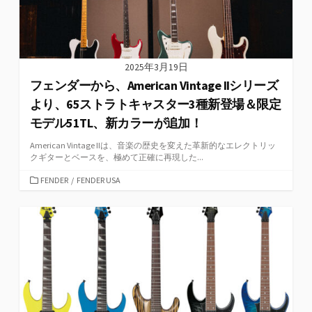
2025年3月19日
フェンダーから、American Vintage IIシリーズ
より、65ストラトキャスター3種新登場＆限定
モデル51TL、新カラーが追加！
American Vintage IIは、音楽の歴史を変えた革新的なエレクトリッ
クギターとベースを、極めて正確に再現した...
カ
FENDER
/
FENDER USA
テ
ゴ
リ
ー