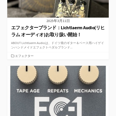
2025年3月11日
エフェクターブランド：Lichtlaerm Audio(リヒ
ラム オーディオ)お取り扱い開始！
ABOUT Lichtlaerm Audioは、ドイツ発のギター＆ベース用ハイゲイ
ンハンドメイドエフェクトペダルブランド...
カ
エフェクター
テ
ゴ
リ
ー