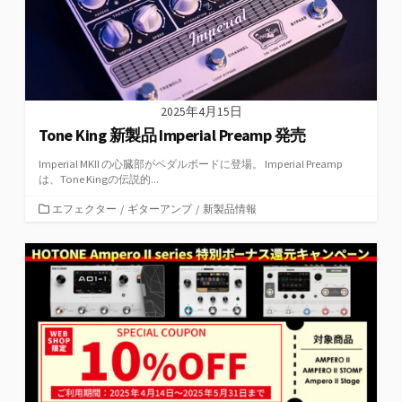
2025年4月15日
Tone King 新製品 Imperial Preamp 発売
Imperial MKII の心臓部がペダルボードに登場。 Imperial Preamp
は、Tone Kingの伝説的...
カ
エフェクター
/
ギターアンプ
/
新製品情報
テ
ゴ
リ
ー