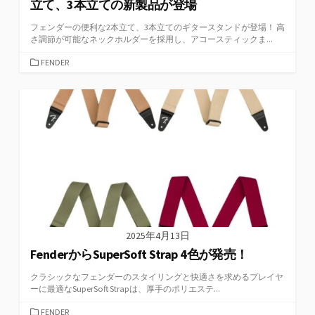
立て、3本立ての新製品が登場
フェンダーの便利な2本立て、3本立てのギタースタンドが登場！ 高
さ調節が可能なネックホルダーを採用し、アコースティックま...
カ
FENDER
テ
ゴ
リ
ー
2025年4月13日
FenderからSuperSoft Strap 4色が発売！
クラシックなフェンダーのスタイリングと快適さを求めるプレイヤ
ーに最適なSuperSoft Strapは、厚手のポリエステ...
カ
FENDER