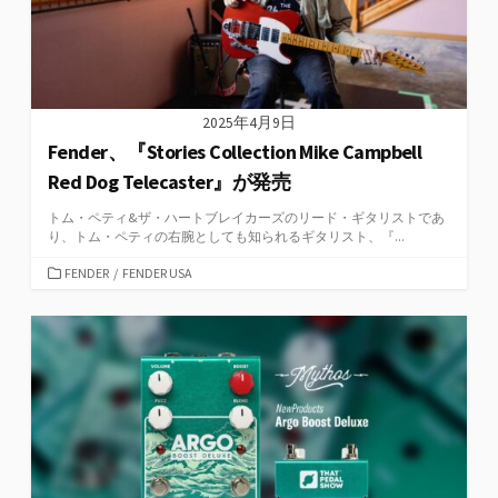
2025年4月9日
Fender、『Stories Collection Mike Campbell
Red Dog Telecaster』が発売
トム・ペティ&ザ・ハートブレイカーズのリード・ギタリストであ
り、トム・ペティの右腕としても知られるギタリスト、『...
カ
FENDER
/
FENDER USA
テ
ゴ
リ
ー