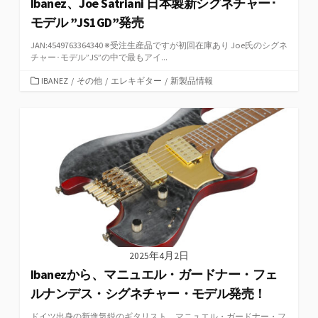
Ibanez、Joe Satriani 日本製新シグネチャー･
モデル ”JS1GD”発売
JAN:4549763364340 ※受注生産品ですが初回在庫あり Joe氏のシグネ
チャー･モデル”JS”の中で最もアイ...
カ
IBANEZ
/
その他
/
エレキギター
/
新製品情報
テ
ゴ
リ
ー
2025年4月2日
Ibanezから、マニュエル・ガードナー・フェ
ルナンデス・シグネチャー・モデル発売！
ドイツ出身の新進気鋭のギタリスト、マニュエル・ガードナー・フ