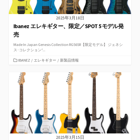
2025年3月18日
Ibanez エレキギター、限定／SPOT 5モデル発
売
Made In Japan Genesis Collection RG565R【限定モデル】 ジェネシ
ス･コレクション”...
カ
IBANEZ
/
エレキギター
/
新製品情報
テ
ゴ
リ
ー
2025年3月15日