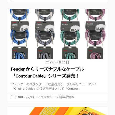
テ
ゴ
リ
ー
2025年4月11日
Fender からリーズナブルなケーブル
『Contour Cable』シリーズ発売！
フェンダーのスタンダードな楽器用ケーブルがリニューアル！
『Original Cable』の後継モデルとして『Contou...
カ
FENDER
/
小物・アクセサリー
/
新製品情報
テ
ゴ
リ