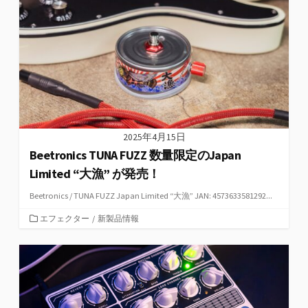
リ
ー
2025年4月15日
Beetronics TUNA FUZZ 数量限定のJapan
Limited “大漁” が発売！
Beetronics / TUNA FUZZ Japan Limited “大漁” JAN: 4573633581292...
カ
エフェクター
/
新製品情報
テ
ゴ
リ
ー