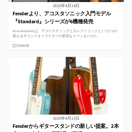
2025年4月14日
Fenderより、アコスタソニック入門モデル
『Standard』シリーズが6機種発売
Acoustasonicは、アコースティックとエレクトリックという2つの
異なるサウンドキャラクターの多彩なトーンを1つの...
カ
FENDER
テ
ゴ
リ
ー
2025年4月13日
Fenderからギタースタンドの新しい提案。2本