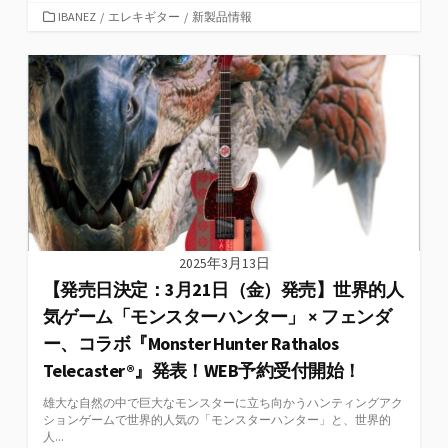
カ
IBANEZ
/
エレキギター
/
新製品情報
テ
ゴ
リ
ー
2025年3月13日
【発売日決定：3月21日（金）発売】世界的人
気ゲーム「モンスターハンター」 × フェンダ
ー、コラボ『Monster Hunter Rathalos
Telecaster®』発表！WEB予約受付開始！
雄大な自然の中で巨大なモンスターに立ち向かうハンティングアク
ションゲームで世界的人気の「モンスターハンター」と、世界的
人...