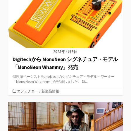
ー
2025年4月9日
Digitechから MonoNeon シグネチュア・モデル
「MonoNeon Whammy」発売
個性派ベーシストMonoNeonのシグネチュア・モデル・ワーミー
「MonoNeon Whammy」が登場しました。 Di...
カ
エフェクター
/
新製品情報
テ
ゴ
リ
ー