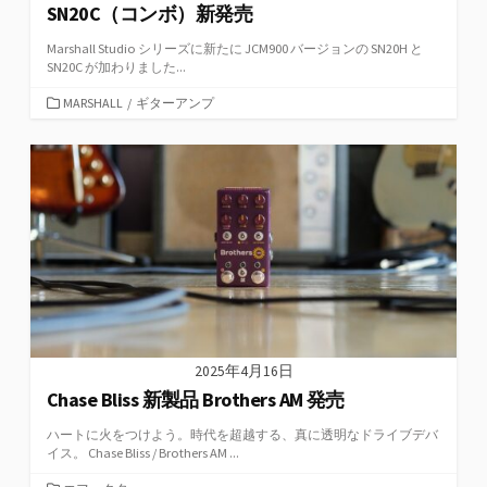
SN20C（コンボ）新発売
Marshall Studio シリーズに新たに JCM900 バージョンの SN20H と
SN20C が加わりました...
カ
MARSHALL
/
ギターアンプ
テ
ゴ
リ
ー
2025年4月16日
Chase Bliss 新製品 Brothers AM 発売
ハートに火をつけよう。時代を超越する、真に透明なドライブデバ
イス。 Chase Bliss / Brothers AM ...