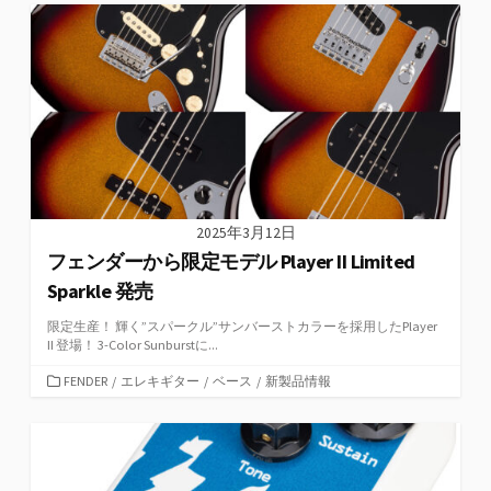
ゴ
リ
ー
2025年3月12日
フェンダーから限定モデル Player II Limited
Sparkle 発売
限定生産！ 輝く”スパークル”サンバーストカラーを採用したPlayer
II 登場！ 3-Color Sunburstに...
カ
FENDER
/
エレキギター
/
ベース
/
新製品情報
テ
ゴ
リ
ー