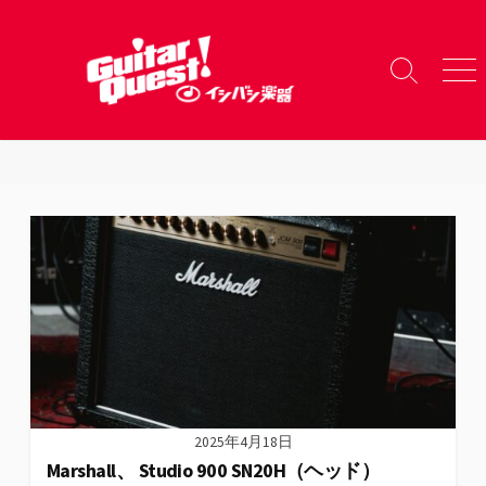
コ
ン
テ
検
メ
ン
索
ニ
ツ
切
ュ
り
ー
へ
替
ス
え
キ
ッ
プ
2025年4月18日
Marshall、 Studio 900 SN20H（ヘッド）