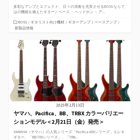
多彩なアンプとエフェクト、 日々の演奏を充実させるBOSS ならで
はの機能を備えたギター／ベース ・ ヘッドホン ・ ア...
カ
BOSS
/
ギタリスト向け機材
/
ギターアンプ
/
ベースアンプ
/
テ
新製品情報
ゴ
リ
ー
2025年2月13日
ヤマハ、Pacifica、BB、TRBX カラーバリエー
ションモデル＜2月21日（金）発売＞
YAMAHA（ヤマハ）の人気シリーズ「Pacifica 600シリーズ」エレキ
ギター、「BB 700シリーズ」、「TRB...