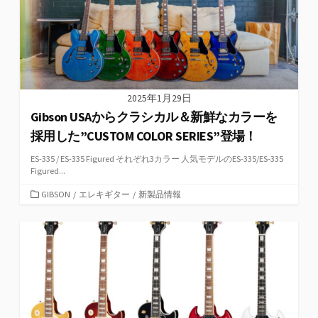
2025年1月29日
Gibson USAからクラシカル＆新鮮なカラーを
採用した”CUSTOM COLOR SERIES”登場！
ES-335 / ES-335 Figured それぞれ3カラー 人気モデルのES-335/ES-335
Figured...
カ
GIBSON
/
エレキギター
/
新製品情報
テ
ゴ
リ
ー