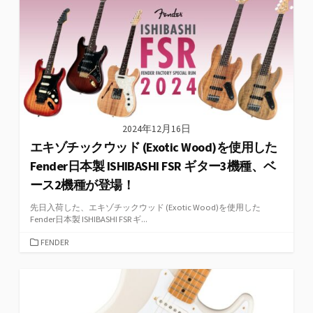
ー
2024年12月16日
エキゾチックウッド (Exotic Wood)を使用した
Fender日本製 ISHIBASHI FSR ギター3機種、ベ
ース2機種が登場！
先日入荷した、エキゾチックウッド (Exotic Wood)を使用した
Fender日本製 ISHIBASHI FSR ギ...
カ
FENDER
テ
ゴ
リ
ー