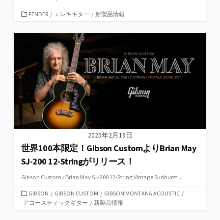
カ
FENDER
/
エレキギター
/
新製品情報
テ
ゴ
リ
ー
2025年2月19日
世界100本限定！Gibson CustomよりBrian May
SJ-200 12-Stringがリリース！
Gibson Custom / Brian May SJ-200 12-String Vintage Sunburst ...
カ
GIBSON
/
GIBSON CUSTOM
/
GIBSON MONTANA ACOUSTIC
/
テ
アコースティックギター
/
新製品情報
ゴ