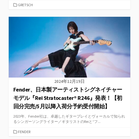
カ
GRETSCH
テ
ゴ
リ
ー
2024年12月19日
Fender、日本製アーティストシグネイチャー
モデル『Rei Stratocaster® R246』発表！【初
回分完売/5月以降入荷分予約受付開始】
2023年、Fender社は、卓越したギタープレイとヴォーカルで知られ
るシンガーソングライター／ギタリストのReiと“フ...
カ
FENDER
テ