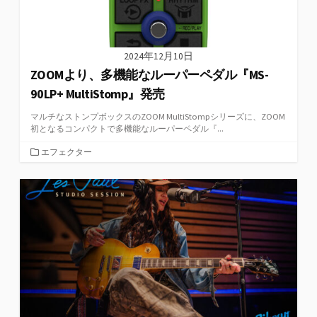
2024年12月10日
ZOOMより、多機能なルーパーペダル『MS-
90LP+ MultiStomp』発売
マルチなストンプボックスのZOOM MultiStompシリーズに、ZOOM
初となるコンパクトで多機能なルーパーペダル『...
カ
エフェクター
テ
ゴ
リ
ー