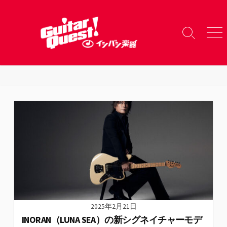
コ
ン
テ
検
メ
ン
索
ニ
ツ
切
ュ
り
ー
へ
替
ス
え
キ
ッ
プ
2025年2月21日
INORAN（LUNA SEA）の新シグネイチャーモデ