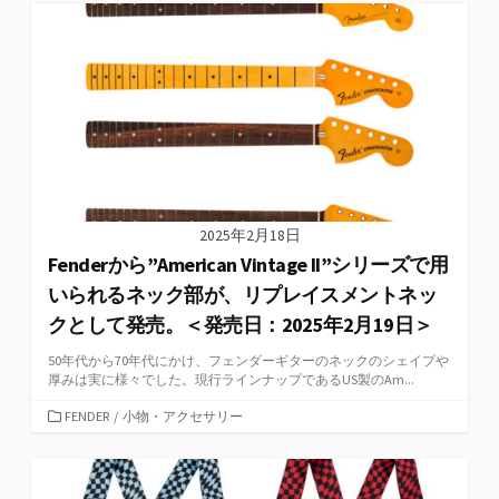
リ
ー
2025年2月18日
Fenderから”American Vintage II”シリーズで用
いられるネック部が、リプレイスメントネッ
クとして発売。＜発売日：2025年2月19日＞
50年代から70年代にかけ、フェンダーギターのネックのシェイプや
厚みは実に様々でした。現行ラインナップであるUS製のAm...
カ
FENDER
/
小物・アクセサリー
テ
ゴ
リ