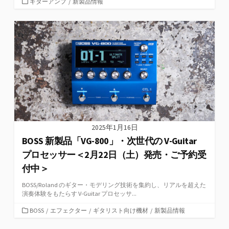
カ
ギターアンプ
/
新製品情報
テ
ゴ
リ
ー
2025年1月16日
BOSS 新製品「VG-800」・次世代の V-Guitar
プロセッサー＜2月22日（土）発売・ご予約受
付中＞
BOSS/Roland のギター・モデリング技術を集約し、リアルを超えた
演奏体験をもたらす V-Guitar プロセッサ...
カ
BOSS
/
エフェクター
/
ギタリスト向け機材
/
新製品情報
テ