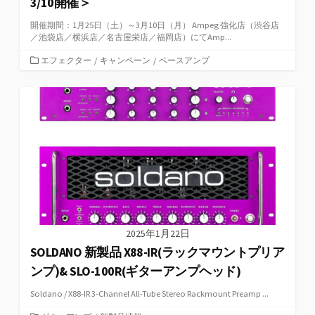
3/10開催＞
開催期間：1月25日（土）～3月10日（月） Ampeg 強化店（渋谷店
／池袋店／横浜店／名古屋栄店／福岡店）にてAmp...
カ
エフェクター
/
キャンペーン
/
ベースアンプ
テ
ゴ
リ
ー
2025年1月22日
SOLDANO 新製品 X88-IR(ラックマウントプリア
ンプ)& SLO-100R(ギターアンプヘッド)
Soldano / X88-IR 3-Channel All-Tube Stereo Rackmount Preamp ...