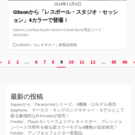
2024年12月6日
Gibsonから「レスポール・スタジオ・セッシ
ョン」4カラーで登場！
Gibson / Les Paul Studio Session Cobalt Burst 商品コード：
45701560...
カ
GIBSON
/
エレキギター
/
新製品情報
テ
ゴ
投
«
1
2
…
6
7
8
9
10
11
12
…
65
66
リ
ー
稿
の
ペ
最新の投稿
ー
Squierから「Paranormalシリーズ」5機種・12モデル発売
Epiphone、マーカス・キングのシグネチャー・モデルとして
ジ
蘇る象徴的なEl Doradoが発売！
Fender、Player IIシリーズよりテレキャスター、プレシジョ
送
ンベース75周年を飾る新カラーモデル8機種が追加発売！
Fender、アンプ＆エフェクター新製品