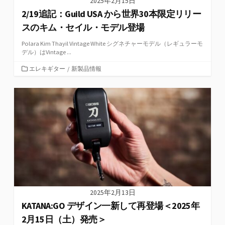
2025年2月15日
2/19追記：Guild USA から世界30本限定リリー
スのキム・セイル・モデル登場
Polara Kim Thayil Vintage White シグネチャーモデル（レギュラーモ
デル）はVintage ...
カ
エレキギター
/
新製品情報
テ
ゴ
リ
ー
2025年2月13日
KATANA:GO デザイン一新して再登場＜2025年
2月15日（土）発売＞