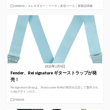
カ
YAMAHA
/
エレキギター
/
ベース
/
多弦ベース
/
新製品情報
テ
ゴ
リ
ー
2025年2月9日
Fender、Rei signature ギターストラップが発
売！
Rei Signature Strapは、Stratocaster R246の発売を記念して製作され
たReiデザインのス...
カ
FENDER
テ
ゴ