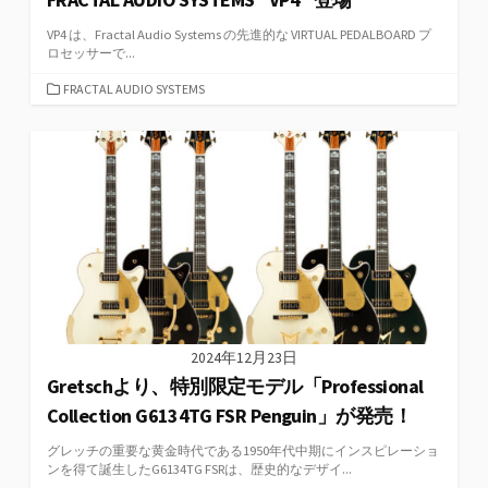
VP4 は、Fractal Audio Systems の先進的な VIRTUAL PEDALBOARD プ
ロセッサーで...
カ
FRACTAL AUDIO SYSTEMS
テ
ゴ
リ
ー
2024年12月23日
Gretschより、特別限定モデル「Professional
Collection G6134TG FSR Penguin」が発売！
グレッチの重要な黄金時代である1950年代中期にインスピレーショ
ンを得て誕生したG6134TG FSRは、歴史的なデザイ...