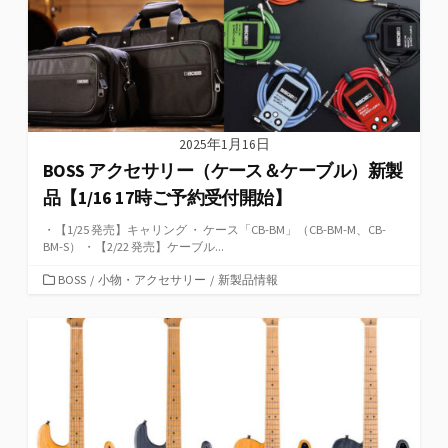
2025年1月16日
BOSS アクセサリー（ケース＆ケーブル）新製
品【1/16 17時ご予約受付開始】
・【1/25 発売】キャリング ・ ケース「CB-BM」（CB-BM-M、CB-
BM-S） ・【2/22 発売】ケーブル...
カ
BOSS
/
小物・アクセサリー
/
新製品情報
テ
ゴ
リ
ー