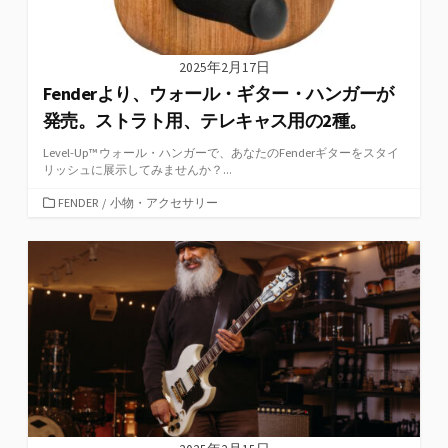
2025年2月17日
Fenderより、ウォール・ギター・ハンガーが
発売。ストラト用、テレキャス用の2種。
Level-Up™ ウォール・ハンガーで、あなたのFenderギターをスタイ
リッシュに展示してみませんか？...
カ
FENDER
/
小物・アクセサリー
テ
ゴ
リ
ー