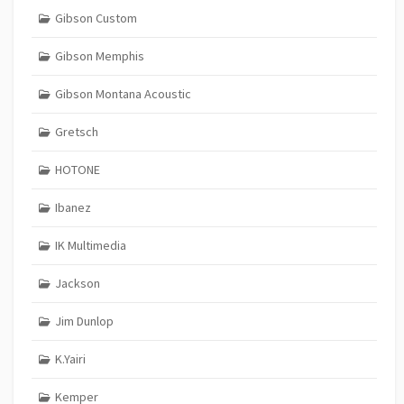
Gibson Custom
Gibson Memphis
Gibson Montana Acoustic
Gretsch
HOTONE
Ibanez
IK Multimedia
Jackson
Jim Dunlop
K.Yairi
Kemper