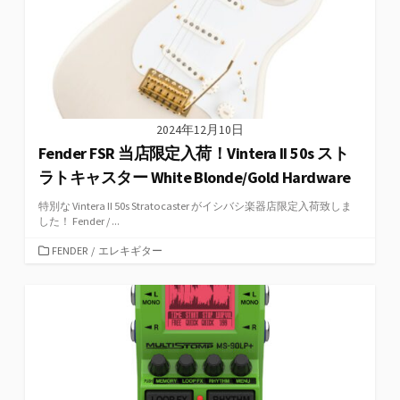
2024年12月10日
Fender FSR 当店限定入荷！Vintera II 50s スト
ラトキャスター White Blonde/Gold Hardware
特別な Vintera II 50s Stratocaster がイシバシ楽器店限定入荷致しま
した！ Fender / ...
カ
FENDER
/
エレキギター
テ
ゴ
リ
ー