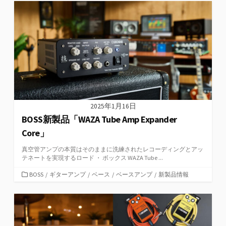
ゴ
リ
ー
2025年1月16日
BOSS新製品「WAZA Tube Amp Expander
Core」
真空管アンプの本質はそのままに洗練されたレコーディングとアッ
テネートを実現するロード ・ ボックス WAZA Tube ...
カ
BOSS
/
ギターアンプ
/
ベース
/
ベースアンプ
/
新製品情報
テ
ゴ
リ
ー