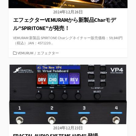
2024年12月26日
エフェクターVEMURAMから新製品Charモデ
ル”SPIRITONE”が発売！
VEMURAM 新製品 SPIRITONE Charシグネイチャー販売価格：59,840円
（税込）JAN：4571220...
カ
VEMURUM
/
エフェクター
テ
ゴ
リ
ー
2024年12月23日
FRACTAL AUDIO SYSTEMS “VP4” 登場