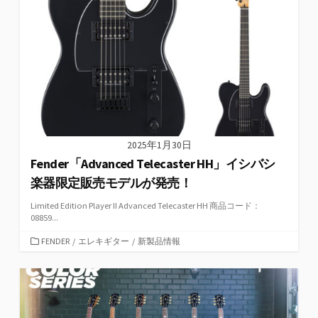
リ
ー
2025年1月30日
Fender「Advanced Telecaster HH」イシバシ
楽器限定販売モデルが発売！
Limited Edition Player II Advanced Telecaster HH 商品コード：
08859...
カ
FENDER
/
エレキギター
/
新製品情報
テ
ゴ
リ
ー