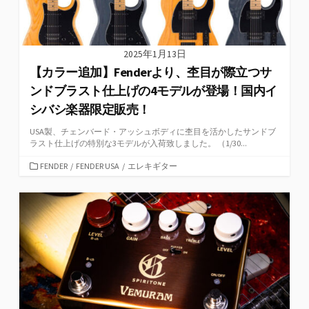
2025年1月13日
【カラー追加】Fenderより、杢目が際立つサ
ンドブラスト仕上げの4モデルが登場！国内イ
シバシ楽器限定販売！
USA製、チェンバード・アッシュボディに杢目を活かしたサンドブ
ラスト仕上げの特別な3モデルが入荷致しました。 （1/30...
カ
FENDER
/
FENDER USA
/
エレキギター
テ
ゴ
リ
ー