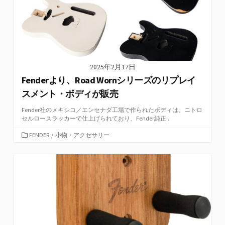
2025年2月17日
Fenderより、Road Wornシリーズのリプレイ
スメント・ボディが販売
Fender社のメキシコ／エンセナダ工場で作られたボディは、ニトロ
セルロースラッカーで仕上げられており、Fender純正...
カ
FENDER
/
小物・アクセサリー
テ
ゴ
リ
ー