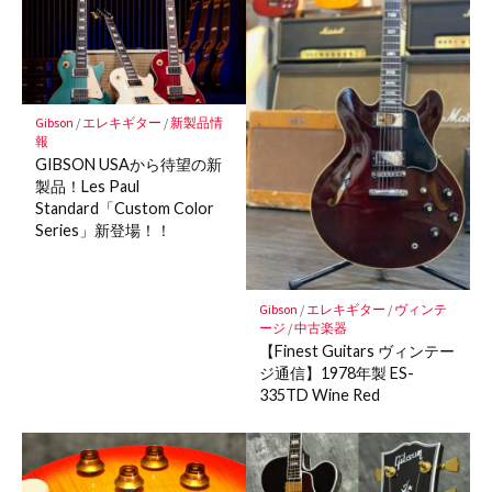
マ
ー
ク
に
保
Gibson
/
エレキギター
/
新製品情
存
報
GIBSON USAから待望の新
製品！Les Paul
Standard「Custom Color
Series」新登場！！
Gibson
/
エレキギター
/
ヴィンテ
ージ
/
中古楽器
【Finest Guitars ヴィンテー
ジ通信】1978年製 ES-
335TD Wine Red