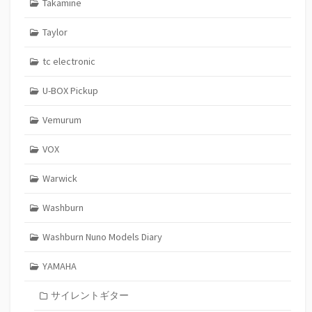
Takamine
Taylor
tc electronic
U-BOX Pickup
Vemurum
VOX
Warwick
Washburn
Washburn Nuno Models Diary
YAMAHA
サイレントギター