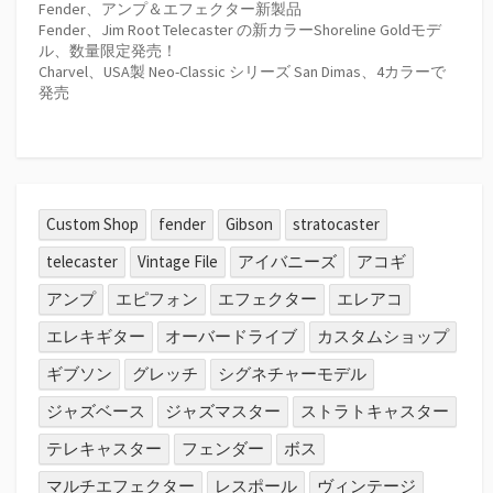
Fender、アンプ＆エフェクター新製品
Fender、Jim Root Telecaster の新カラーShoreline Goldモデ
ル、数量限定発売！
Charvel、USA製 Neo-Classic シリーズ San Dimas、4カラーで
発売
Custom Shop
fender
Gibson
stratocaster
telecaster
Vintage File
アイバニーズ
アコギ
アンプ
エピフォン
エフェクター
エレアコ
エレキギター
オーバードライブ
カスタムショップ
ギブソン
グレッチ
シグネチャーモデル
ジャズベース
ジャズマスター
ストラトキャスター
テレキャスター
フェンダー
ボス
マルチエフェクター
レスポール
ヴィンテージ