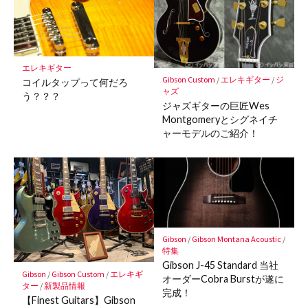
エレキギター
Gibson Custom
/
エレキギター
/
ジ
コイルタップって何だろ
ャズ
う？？？
ジャズギターの巨匠Wes
Montgomeryとシグネイチ
ャーモデルのご紹介！
Gibson
/
Gibson Montana Acoustic
/
特集
Gibson J-45 Standard 当社
Gibson
/
Gibson Custom
/
エレキギ
オーダーCobra Burstが遂に
ター
/
新製品情報
完成！
【Finest Guitars】Gibson