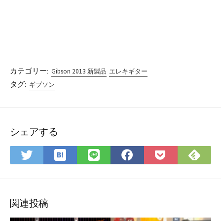
カテゴリー:
Gibson 2013 新製品
エレキギター
タグ:
ギブソン
シェアする
は
Fee
Twitter
LINE
Facebook
Pocket
て
で
で
で
で
に
な
購
シ
シ
シ
保
ブ
読
ェ
ェ
ェ
存
ッ
ア
ア
ア
関連投稿
ク