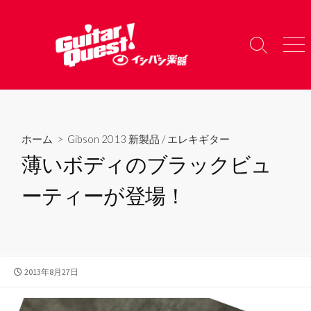
コ
ン
テ
検
メ
ン
索
ニ
ツ
切
ュ
り
ー
へ
替
ス
え
キ
ホーム
>
Gibson 2013 新製品
/
エレキギター
ッ
薄いボディのブラックビュ
プ
ーティーが登場！
公
2013年8月27日
開
日