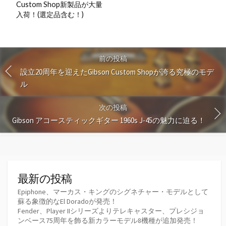
Custom Shop新製品が大量
入荷！(選定品含む！)
前の投稿
設立20周年を迎えたGibson Custom Shopが誇る究極のモデ
ル
次の投稿
Gibson アコースティックギター 1960s J-45の魅力に迫る！
最新の投稿
Epiphone、マーカス・キングのシグネチャー・モデルとして
蘇る象徴的なEl Doradoが発売！
Fender、Player IIシリーズよりテレキャスター、プレシジョ
ンベース75周年を飾る新カラーモデル8機種が追加発売！