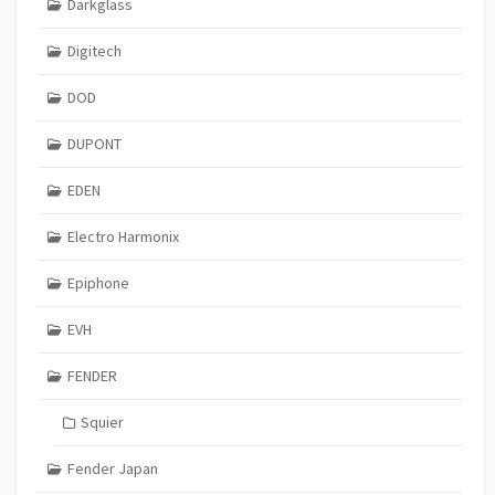
Darkglass
Digitech
DOD
DUPONT
EDEN
Electro Harmonix
Epiphone
EVH
FENDER
Squier
Fender Japan