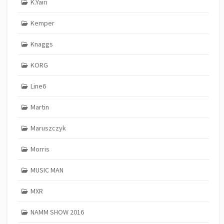
K.Yairi
Kemper
Knaggs
KORG
Line6
Martin
Maruszczyk
Morris
MUSIC MAN
MXR
NAMM SHOW 2016