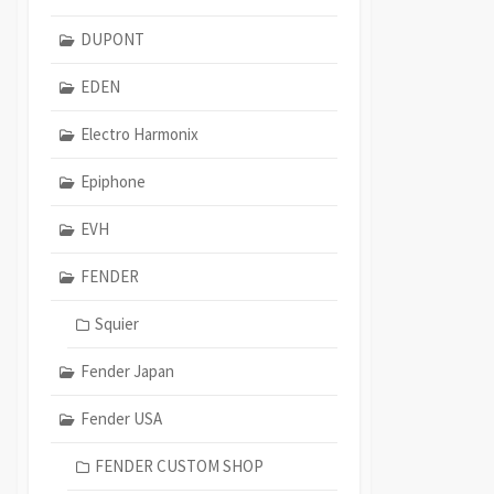
DUPONT
EDEN
Electro Harmonix
Epiphone
EVH
FENDER
Squier
Fender Japan
Fender USA
FENDER CUSTOM SHOP