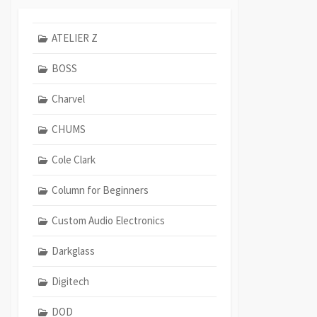
ATELIER Z
BOSS
Charvel
CHUMS
Cole Clark
Column for Beginners
Custom Audio Electronics
Darkglass
Digitech
DOD