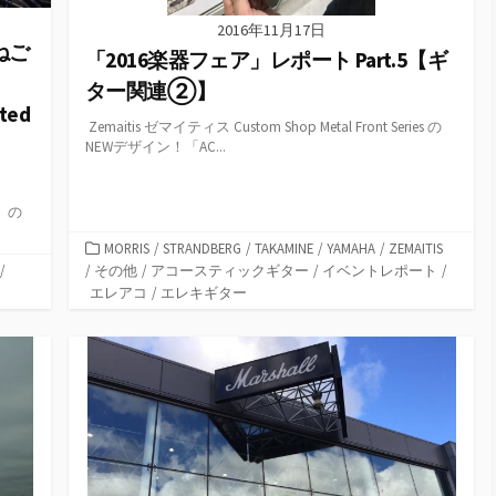
2016年11月17日
ねご
「2016楽器フェア」レポート Part.5【ギ
ター関連②】
ted
Zemaitis ゼマイティス Custom Shop Metal Front Series の
NEWデザイン！「AC...
T」の
カ
MORRIS
/
STRANDBERG
/
TAKAMINE
/
YAMAHA
/
ZEMAITIS
テ
/
/
その他
/
アコースティックギター
/
イベントレポート
/
ゴ
エレアコ
/
エレキギター
リ
ー