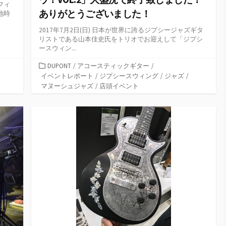
フィ
ありがとうございました！
地時
2017年7月2日(日) 日本が世界に誇るジプシージャズギタ
リストである山本佳史氏をトリオでお迎えして「ジプシ
ースウィン...
カ
DUPONT
/
アコースティックギター
/
テ
イベントレポート
/
ジプシースウィング
/
ジャズ
/
ゴ
マヌーシュジャズ
/
店頭イベント
リ
ー