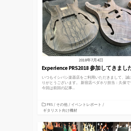
2018年7月4日
Experience PRS2018 参加してきま
いつもイシバシ楽器店をご利用いただきまして、誠
りがとうございます。 新宿店ペダホリ担当：久保で
今回は前回の記事...
カ
PRS
/
その他
/
イベントレポート
/
テ
ギタリスト向け機材
ゴ
リ
ー