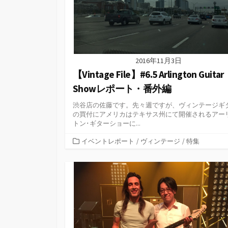
2016年11月3日
【Vintage File】#6.5 Arlington Guitar
Showレポート・番外編
渋谷店の佐藤です。先々週ですが、ヴィンテージギ
の買付にアメリカはテキサス州にて開催されるアー
トン･ギターショーに...
カ
イベントレポート
/
ヴィンテージ
/
特集
テ
ゴ
リ
ー