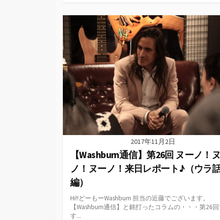
ゴ
リ
ー
2017年11月2日
【Washburn通信】第26回 ヌーノ！
ノ！ヌーノ！来日レポート♪（ウラ
編）
Hi!!どーもーWashburn 担当の近藤でございます。
【Washburn通信】と銘打ったコラムの・・・第26
す...