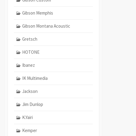
Gibson Memphis
Gibson Montana Acoustic
Gretsch
HOTONE
Ibanez
IK Multimedia
Jackson
Jim Dunlop
K.Yairi
Kemper