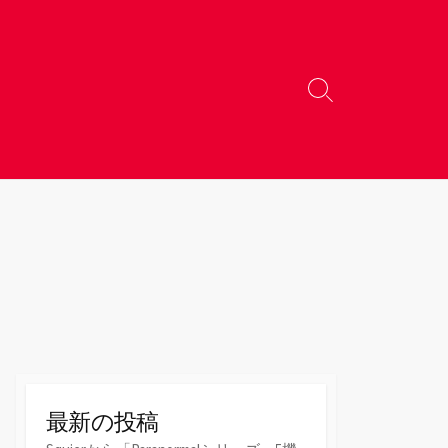
検
索
切
り
替
え
最新の投稿