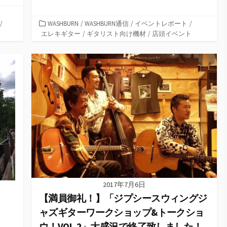
カ
/
WASHBURN
/
WASHBURN通信
/
イベントレポート
/
テ
エレキギター
/
ギタリスト向け機材
/
店頭イベント
ゴ
リ
ー
2017年7月6日
【満員御礼！】「ジプシースウィングジ
ャズギターワークショップ&トークショ
ウ！VOL.2」大盛況で終了致しました！