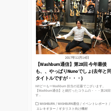
2017年12月14日
【Washburn通信】第28回 今年最後
も、、やっぱりNunoでしょ(去年と
タイトルですが・・・)
Hi!!どーもーWashburn 担当の近藤でございます。
【Washburn通信】と銘打ったコラムの・・・第28
す...
カ
WASHBURN
/
WASHBURN通信
/
イベントレポート
/
テ
エレキギター
/
ギタリスト向け機材