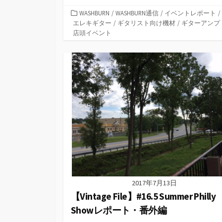
カ
WASHBURN
/
WASHBURN通信
/
イベントレポート
/
テ
エレキギター
/
ギタリスト向け機材
/
ギターアンプ
ゴ
店頭イベント
リ
ー
2017年7月13日
【Vintage File】#16.5 Summer Philly
Showレポート・番外編