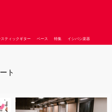
ースティックギター
ベース
特集
イシバシ楽器
ート