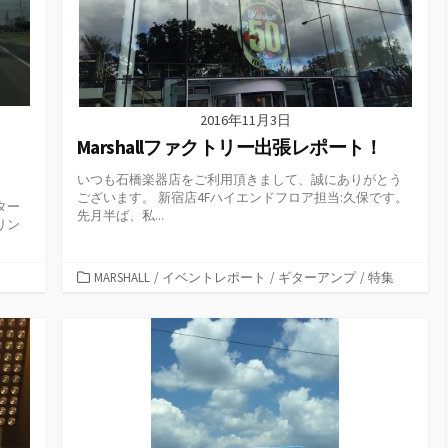
2016年11月3日
Marshallファクトリー出張レポート！
いつも石橋楽器店をご利用頂きまして、誠にありがとう
ございます。 新宿店4Fハイエンドフロア担当:久保です。
ター
先月半ば、私...
リン
カ
MARSHALL
/
イベントレポート
/
ギターアンプ
/
特集
テ
ゴ
リ
ー