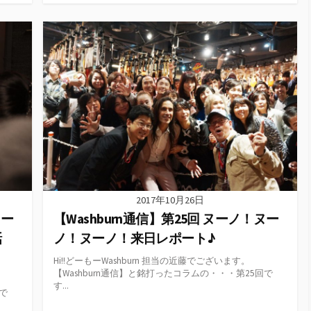
ゴ
リ
ー
2017年10月26日
ヌー
【Washburn通信】第25回 ヌーノ！ヌー
話
ノ！ヌーノ！来日レポート♪
Hi!!どーもーWashburn 担当の近藤でございます。
【Washburn通信】と銘打ったコラムの・・・第25回で
す...
回で