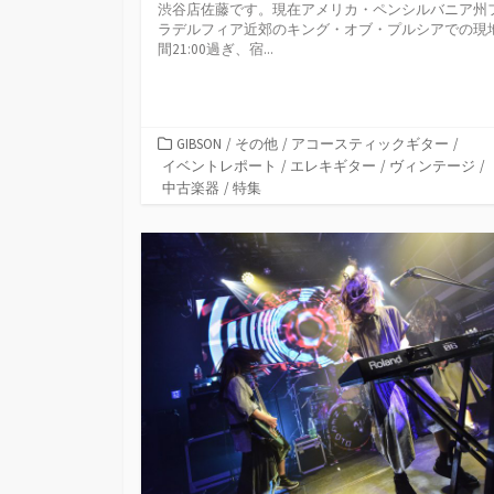
渋谷店佐藤です。現在アメリカ・ペンシルバニア州
ラデルフィア近郊のキング・オブ・プルシアでの現
間21:00過ぎ、宿...
カ
GIBSON
/
その他
/
アコースティックギター
/
テ
イベントレポート
/
エレキギター
/
ヴィンテージ
/
ゴ
中古楽器
/
特集
リ
ー