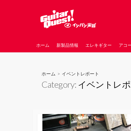
コ
ン
テ
ン
ツ
へ
ホーム
新製品情報
エレキギター
アコ
ス
キ
ッ
プ
ホーム
> イベントレポート
Category:
イベントレポ