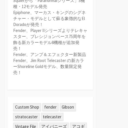
Squierから「Paranormalシリーズ」5機
種・12モデル発売
Epiphone、マーカス・キングのシグネ
チャー・モデルとして蘇る象徴的なEl
Doradoが発売！
Fender、Player IIシリーズよりテレキャ
スター、プレシジョンベース75周年を
飾る新カラーモデル8機種が追加発
売！
Fender、アンプ＆エフェクター新製品
Fender、Jim Root Telecaster の新カラ
ーShoreline Goldモデル、数量限定発
売！
Custom Shop
fender
Gibson
stratocaster
telecaster
Vintage File
アイバニーズ
アコギ