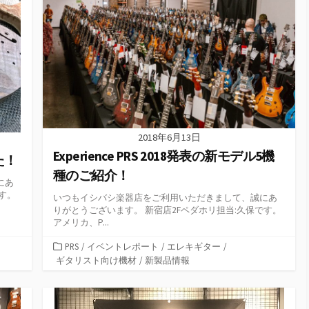
2018年6月13日
Experience PRS 2018発表の新モデル5機
した！
種のご紹介！
にあ
す。
いつもイシバシ楽器店をご利用いただきまして、誠にあ
りがとうございます。 新宿店2Fペダホリ担当:久保です。
アメリカ、P...
カ
PRS
/
イベントレポート
/
エレキギター
/
テ
ギタリスト向け機材
/
新製品情報
ゴ
リ
ー