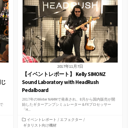
2017年11月7日
【イベントレポート】 Kelly SIMONZ
同じ
Sound Laboratory with HeadRush
Pedalboard
2017年のWinter NAMMで発表され、8月から国内販売が開
回で
始したギターアンプシミュレーター＆FXプロセッサー
「H...
カ
イベントレポート
/
エフェクター
/
テ
ギタリスト向け機材