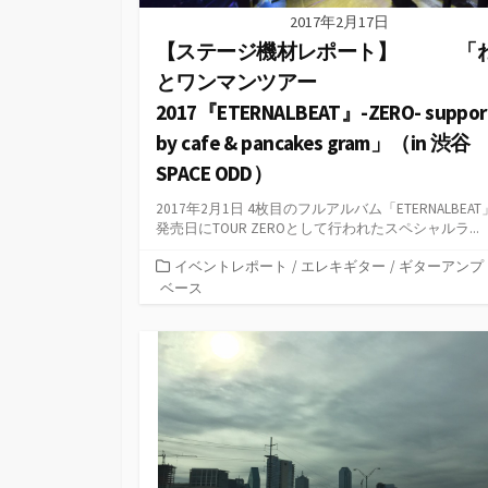
2017年2月17日
【ステージ機材レポート】 「
とワンマンツアー
2017『ETERNALBEAT』-ZERO- suppor
by cafe & pancakes gram」（in 渋谷
SPACE ODD）
2017年2月1日 4枚目のフルアルバム「ETERNALBEA
発売日にTOUR ZEROとして行われたスペシャルラ...
カ
イベントレポート
/
エレキギター
/
ギターアンプ
テ
ベース
ゴ
リ
ー