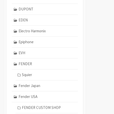
DUPONT
EDEN
Electro Harmonix
Epiphone
EVH
FENDER
Squier
Fender Japan
Fender USA
FENDER CUSTOM SHOP