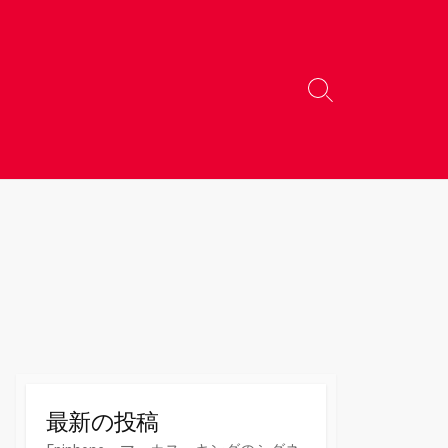
検
索
切
り
替
え
最新の投稿