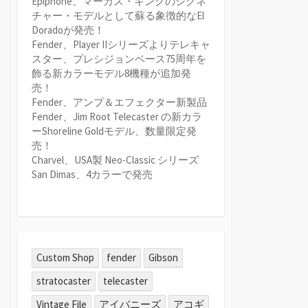
Epiphone、マーカス・キングのシグネ
チャー・モデルとして蘇る象徴的なEl
Doradoが発売！
Fender、Player IIシリーズよりテレキャ
スター、プレシジョンベース75周年を
飾る新カラーモデル8機種が追加発
売！
Fender、アンプ＆エフェクター新製品
Fender、Jim Root Telecaster の新カラ
ーShoreline Goldモデル、数量限定発
売！
Charvel、USA製 Neo-Classic シリーズ
San Dimas、4カラーで発売
Custom Shop
fender
Gibson
stratocaster
telecaster
Vintage File
アイバニーズ
アコギ