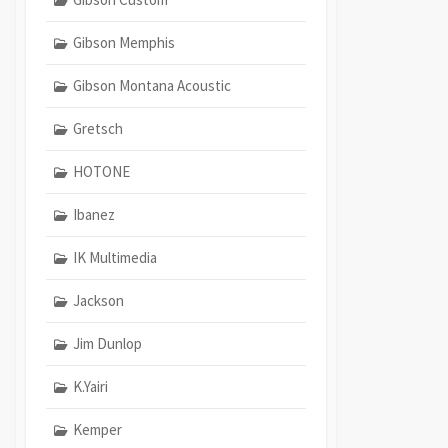
Gibson Memphis
Gibson Montana Acoustic
Gretsch
HOTONE
Ibanez
IK Multimedia
Jackson
Jim Dunlop
K.Yairi
Kemper