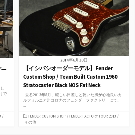
2014年6月10日
【イシバシオーダーモデル】Fender
ダー
Custom Shop / Team Built Custom 1960
Stratocaster Black NOS Fat Neck
まし
けで
去る2013年8月、眩しい日差しと乾いた風が心地良いカ
ルフォルニア州コロナのフェンダーファクトリーにて、
...
カ
3
/
FENDER CUSTOM SHOP
/
FENDER FACTORY TOUR 2013
/
テ
その他
ゴ
リ