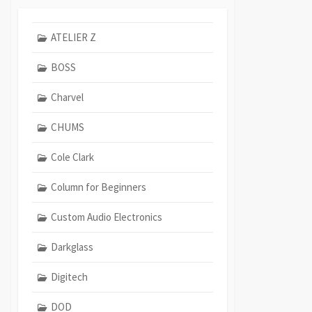
ATELIER Z
BOSS
Charvel
CHUMS
Cole Clark
Column for Beginners
Custom Audio Electronics
Darkglass
Digitech
DOD