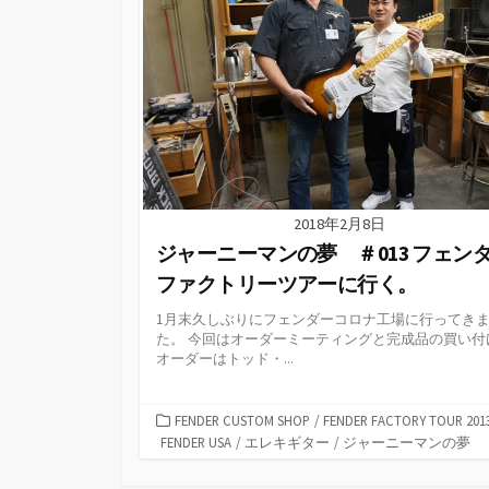
2018年2月8日
ジャーニーマンの夢 ＃013 フェン
ファクトリーツアーに行く。
1月末久しぶりにフェンダーコロナ工場に行ってき
た。 今回はオーダーミーティングと完成品の買い付
オーダーはトッド・...
カ
FENDER CUSTOM SHOP
/
FENDER FACTORY TOUR 201
テ
FENDER USA
/
エレキギター
/
ジャーニーマンの夢
ゴ
リ