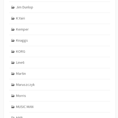
Jim Dunlop
K.Yairi
Kemper
Knaggs
KORG
Line6
Martin
Maruszczyk
Morris
MUSIC MAN
MXR