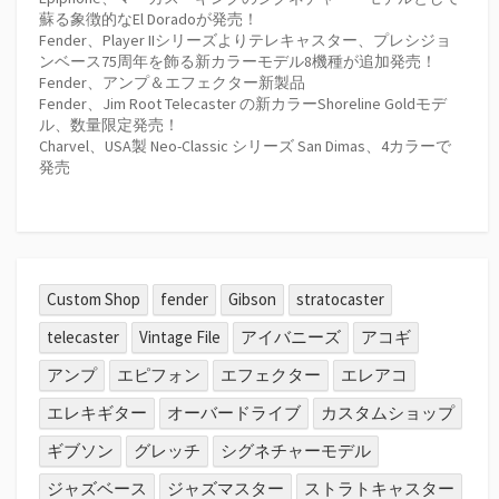
蘇る象徴的なEl Doradoが発売！
Fender、Player IIシリーズよりテレキャスター、プレシジョ
ンベース75周年を飾る新カラーモデル8機種が追加発売！
Fender、アンプ＆エフェクター新製品
Fender、Jim Root Telecaster の新カラーShoreline Goldモデ
ル、数量限定発売！
Charvel、USA製 Neo-Classic シリーズ San Dimas、4カラーで
発売
Custom Shop
fender
Gibson
stratocaster
telecaster
Vintage File
アイバニーズ
アコギ
アンプ
エピフォン
エフェクター
エレアコ
エレキギター
オーバードライブ
カスタムショップ
ギブソン
グレッチ
シグネチャーモデル
ジャズベース
ジャズマスター
ストラトキャスター