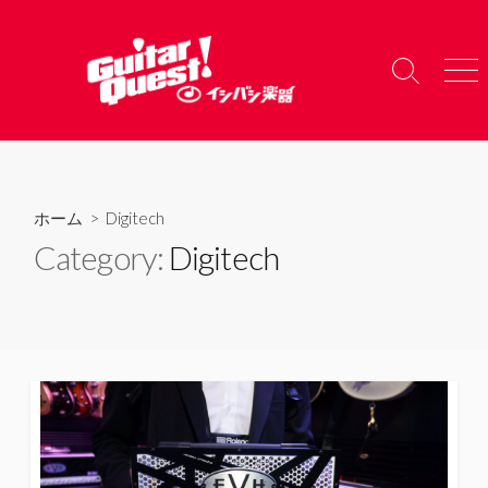
コ
ン
テ
検
メ
ン
索
ニ
ツ
切
ュ
り
ー
へ
替
ス
え
キ
ホーム
> Digitech
ッ
Category:
Digitech
プ