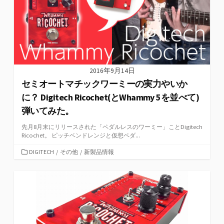
2016年9月14日
セミオートマチックワーミーの実力やいか
に？ Digitech Ricochet(とWhammy 5を並べて)
弾いてみた。
先月8月末にリリースされた「ペダルレスのワーミー」ことDigitech
Ricochet。 ピッチベンドレンジと仮想ペダ...
カ
DIGITECH
/
その他
/
新製品情報
テ
ゴ
リ
ー