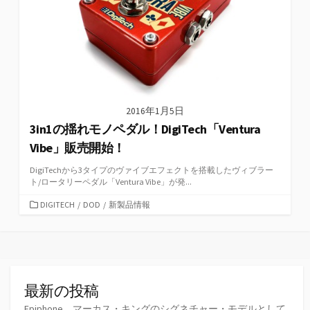
2016年1月5日
3in1の揺れモノペダル！DigiTech「Ventura
Vibe」販売開始！
DigiTechから3タイプのヴァイブエフェクトを搭載したヴィブラー
ト/ロータリーペダル「Ventura Vibe」が発...
カ
DIGITECH
/
DOD
/
新製品情報
テ
ゴ
リ
ー
最新の投稿
Epiphone、マーカス・キングのシグネチャー・モデルとして