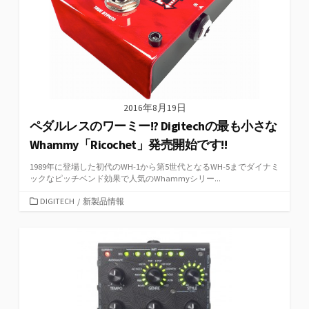
2016年8月19日
ペダルレスのワーミー!? Digitechの最も小さな
Whammy「Ricochet」発売開始です!!
1989年に登場した初代のWH-1から第5世代となるWH-5までダイナミ
ックなピッチベンド効果で人気のWhammyシリー...
カ
DIGITECH
/
新製品情報
テ
ゴ
リ
ー