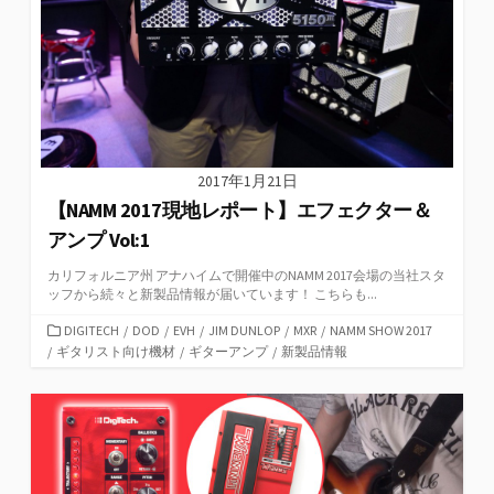
2017年1月21日
【NAMM 2017現地レポート】エフェクター＆
アンプ Vol:1
カリフォルニア州 アナハイムで開催中のNAMM 2017会場の当社スタ
ッフから続々と新製品情報が届いています！ こちらも...
カ
DIGITECH
/
DOD
/
EVH
/
JIM DUNLOP
/
MXR
/
NAMM SHOW 2017
テ
/
ギタリスト向け機材
/
ギターアンプ
/
新製品情報
ゴ
リ
ー