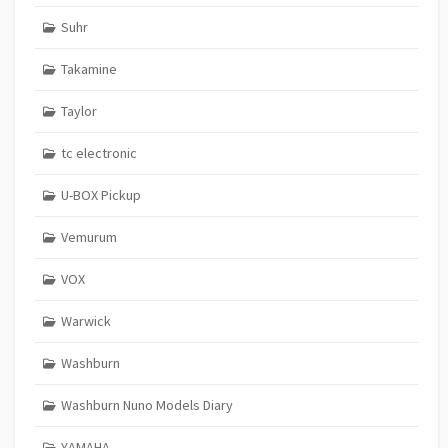
Suhr
Takamine
Taylor
tc electronic
U-BOX Pickup
Vemurum
VOX
Warwick
Washburn
Washburn Nuno Models Diary
YAMAHA