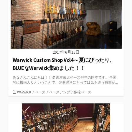
2017年6月15日
Warwick Custom Shop Vol4～夏にぴったり、
BLUEなWarwick集めました！！
みなさんこんにちは！！ 名古屋栄店ベース担当の岡本です。 全国
的に梅雨入りということで、楽器弾きにとっては気を遣う時期が...
カ
WARWICK
/
ベース
/
ベースアンプ
/
多弦ベース
テ
ゴ
リ
ー