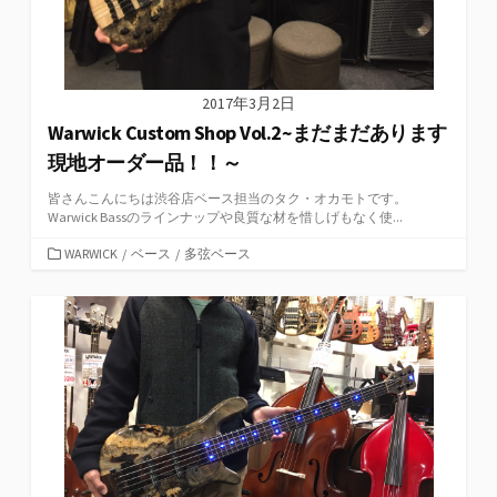
2017年3月2日
Warwick Custom Shop Vol.2~まだまだあります
現地オーダー品！！～
皆さんこんにちは渋谷店ベース担当のタク・オカモトです。
Warwick Bassのラインナップや良質な材を惜しげもなく使...
カ
WARWICK
/
ベース
/
多弦ベース
テ
ゴ
リ
ー