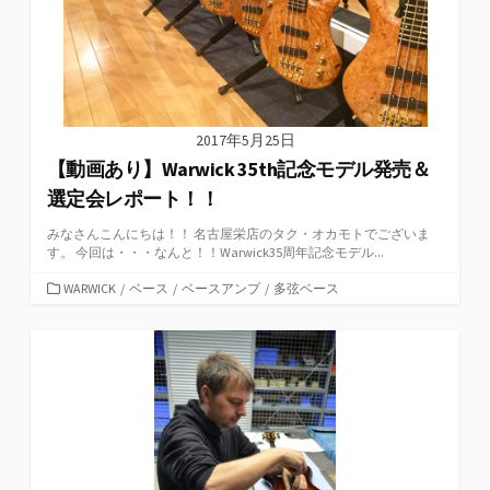
2017年5月25日
【動画あり】Warwick 35th記念モデル発売＆
選定会レポート！！
みなさんこんにちは！！ 名古屋栄店のタク・オカモトでございま
す。 今回は・・・なんと！！Warwick35周年記念モデル...
カ
WARWICK
/
ベース
/
ベースアンプ
/
多弦ベース
テ
ゴ
リ
ー