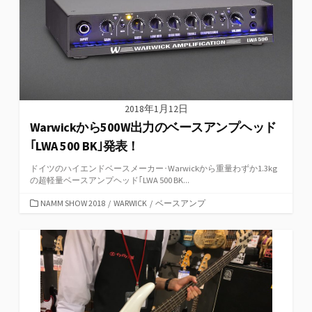
2018年1月12日
Warwickから500W出力のベースアンプヘッド
｢LWA 500 BK｣発表！
ドイツのハイエンドベースメーカー･Warwickから重量わずか1.3kg
の超軽量ベースアンプヘッド｢LWA 500 BK...
カ
NAMM SHOW 2018
/
WARWICK
/
ベースアンプ
テ
ゴ
リ
ー