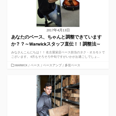
2017年4月13日
あなたのベース、ちゃんと調整できています
か？？～Warwickスタッフ直伝！！調整法～
みなさんこんにちは！！ 名古屋栄店ベース担当のタク・オカモトで
ございます。 4月もそろそろ中旬ですがいかがお過ごしでしょ...
カ
WARWICK
/
ベース
/
ベースアンプ
/
多弦ベース
テ
ゴ
リ
ー