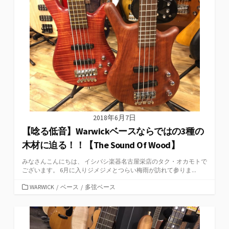
ー
2018年6月7日
【唸る低音】Warwickベースならではの3種の
木材に迫る！！【The Sound Of Wood】
みなさんこんにちは、 イシバシ楽器名古屋栄店のタク・オカモトで
ございます。 6月に入りジメジメとつらい梅雨が訪れて参りま...
カ
WARWICK
/
ベース
/
多弦ベース
テ
ゴ
リ
ー