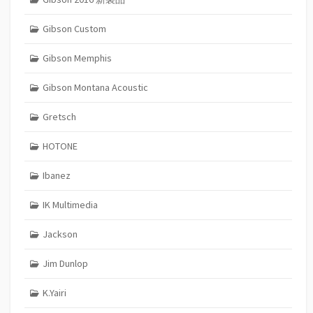
Gibson Custom
Gibson Memphis
Gibson Montana Acoustic
Gretsch
HOTONE
Ibanez
IK Multimedia
Jackson
Jim Dunlop
K.Yairi