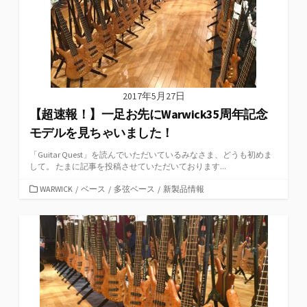
2017年5月27日
【超速報！】一足お先にWarwick35周年記念
モデルを見ちゃいました！
「Guitar Quest」を読んでいただいているみなさま、どうも初めま
して。 たまに記事を投稿させていただいております...
カ
WARWICK
/
ベース
/
多弦ベース
/
新製品情報
テ
ゴ
リ
ー