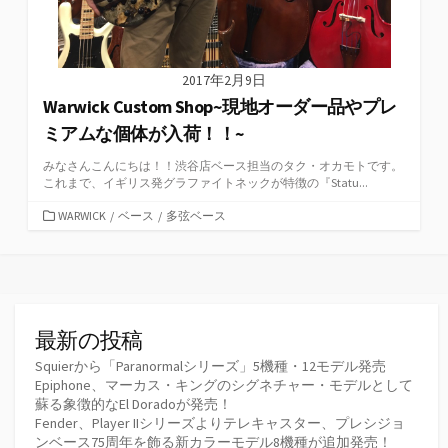
2017年2月9日
Warwick Custom Shop~現地オーダー品やプレ
ミアムな個体が入荷！！~
みなさんこんにちは！！渋谷店ベース担当のタク・オカモトです。
これまで、イギリス発グラファイトネックが特徴の『Statu...
カ
WARWICK
/
ベース
/
多弦ベース
テ
ゴ
リ
ー
最新の投稿
Squierから「Paranormalシリーズ」5機種・12モデル発売
Epiphone、マーカス・キングのシグネチャー・モデルとして
蘇る象徴的なEl Doradoが発売！
Fender、Player IIシリーズよりテレキャスター、プレシジョ
ンベース75周年を飾る新カラーモデル8機種が追加発売！