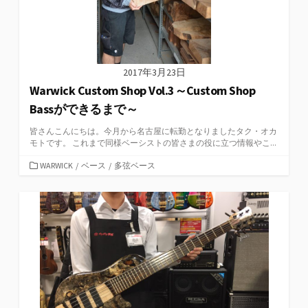
2017年3月23日
Warwick Custom Shop Vol.3～Custom Shop
Bassができるまで～
皆さんこんにちは。今月から名古屋に転勤となりましたタク・オカ
モトです。 これまで同様ベーシストの皆さまの役に立つ情報やこ...
カ
WARWICK
/
ベース
/
多弦ベース
テ
ゴ
リ
ー