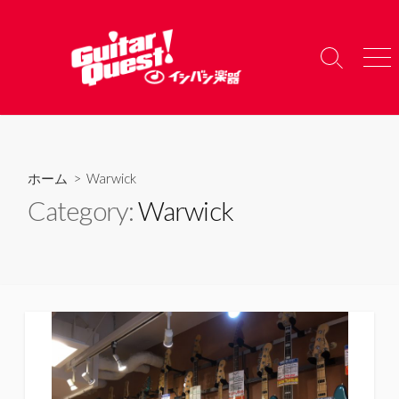
コ
ン
テ
検
メ
ン
索
ニ
ツ
切
ュ
り
ー
へ
替
ス
え
キ
ホーム
> Warwick
ッ
Category:
Warwick
プ