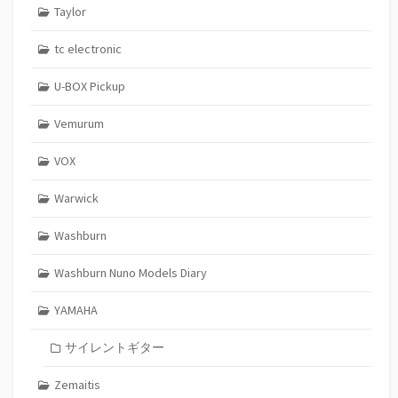
Taylor
tc electronic
U-BOX Pickup
Vemurum
VOX
Warwick
Washburn
Washburn Nuno Models Diary
YAMAHA
サイレントギター
Zemaitis