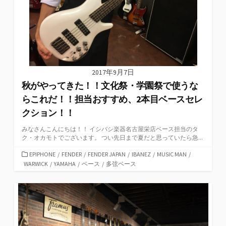
2017年9月7日
秋がやってきた！！文化祭・学園祭で使うな
らこれだ！！担当おすすめ、2本目ベースセレ
クション！！
みなさんこんにちは！！ イシバシ楽器名古屋栄店ベース担当のタ
ク・オカモトでございます。 つい先日まで夏だと思っていたら急...
カ
EPIPHONE
/
FENDER
/
FENDER JAPAN
/
IBANEZ
/
MUSIC MAN
/
テ
WARWICK
/
YAMAHA
/
ベース
/
多弦ベース
ゴ
リ
ー