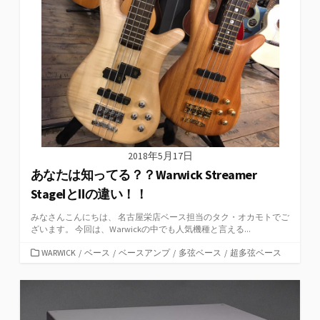
2018年5月17日
あなたは知ってる？？Warwick Streamer
StageⅠとⅡの違い！！
みなさんこんにちは、 名古屋栄店ベース担当のタク・オカモトでご
ざいます。 今回は、Warwickの中でも人気機種と言える...
カ
WARWICK
/
ベース
/
ベースアンプ
/
多弦ベース
/
超多弦ベース
テ
ゴ
リ
ー