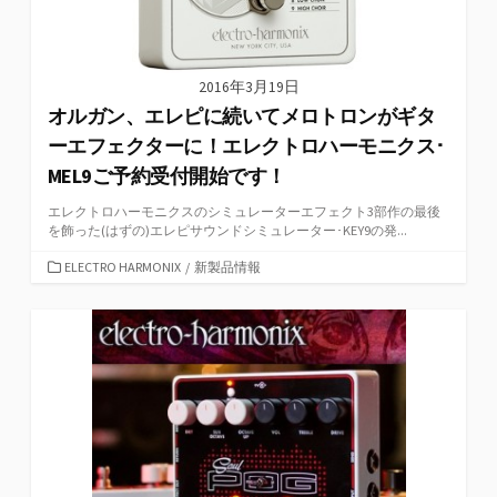
2016年3月19日
オルガン、エレピに続いてメロトロンがギタ
ーエフェクターに！エレクトロハーモニクス･
MEL9ご予約受付開始です！
エレクトロハーモニクスのシミュレーターエフェクト3部作の最後
を飾った(はずの)エレピサウンドシミュレーター･KEY9の発...
カ
ELECTRO HARMONIX
/
新製品情報
テ
ゴ
リ
ー