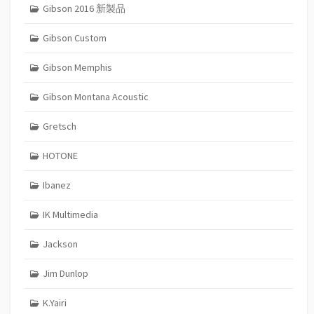
Gibson 2016 新製品
Gibson Custom
Gibson Memphis
Gibson Montana Acoustic
Gretsch
HOTONE
Ibanez
IK Multimedia
Jackson
Jim Dunlop
K.Yairi