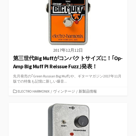
2017年12月12日
第三世代Big Muffがコンパクトサイズに！｢Op-
Amp Big Muff Pi Reissue Fuzz｣発表！
先月発売の｢Green Russian Big Muff｣や、ギターマガジン2017年11月
版での特集も記憶に新しい爆音...
カ
ELECTRO HARMONIX
/
ヴィンテージ
/
新製品情報
テ
ゴ
リ
ー