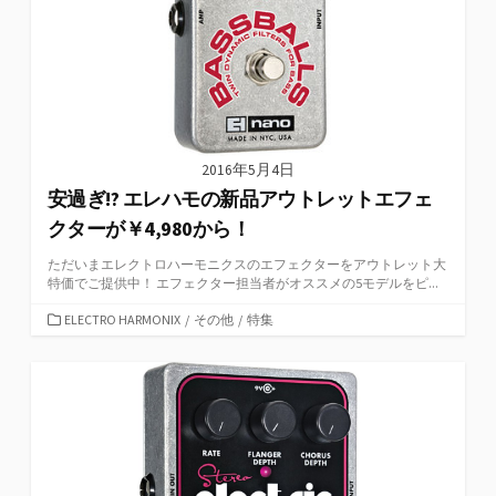
2016年5月4日
安過ぎ!? エレハモの新品アウトレットエフェ
クターが￥4,980から！
ただいまエレクトロハーモニクスのエフェクターをアウトレット大
特価でご提供中！ エフェクター担当者がオススメの5モデルをピ...
カ
ELECTRO HARMONIX
/
その他
/
特集
テ
ゴ
リ
ー