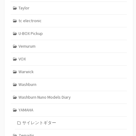
Taylor
tc electronic
U-BOX Pickup
Vemurum
VOX
Warwick
Washburn
Washburn Nuno Models Diary
YAMAHA
サイレントギター
Zemaitis