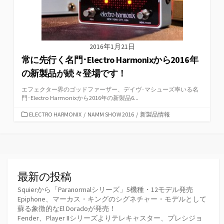
2016年1月21日
常に先行く名門･Electro Harmonixから2016年
の新製品が続々登場です！
エフェクター界のゴッドファーザー、デイヴ･マシューズ率いる名
門･Electro Harmonixから2016年の新製品6...
カ
ELECTRO HARMONIX
/
NAMM SHOW 2016
/
新製品情報
テ
ゴ
リ
ー
最新の投稿
Squierから「Paranormalシリーズ」5機種・12モデル発売
Epiphone、マーカス・キングのシグネチャー・モデルとして
蘇る象徴的なEl Doradoが発売！
Fender、Player IIシリーズよりテレキャスター、プレシジョ