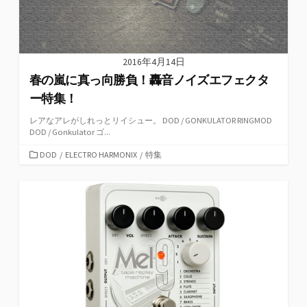
2016年4月14日
春の嵐に真っ向勝負！轟音ノイズエフェクタ
ー特集！
レアなアレがしれっとリイシュー。 DOD / GONKULATOR RINGMOD
DOD / Gonkulator ゴ...
カ
DOD
/
ELECTRO HARMONIX
/
特集
テ
ゴ
リ
ー