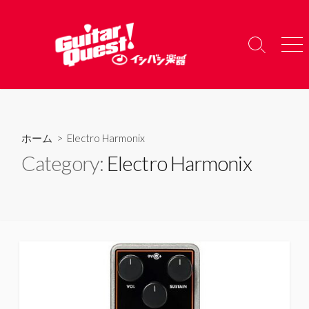
コ
ン
テ
検
メ
ン
索
ニ
ツ
切
ュ
り
ー
へ
替
ス
え
キ
ホーム
> Electro Harmonix
ッ
Category:
Electro Harmonix
プ