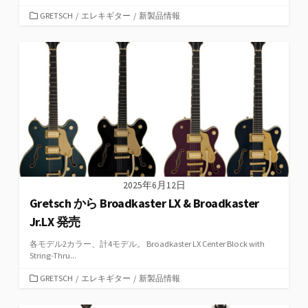
カ
GRETSCH
/
エレキギター
/
新製品情報
テ
ゴ
リ
ー
2025年6月12日
Gretsch から Broadkaster LX & Broadkaster
Jr.LX 発売
各モデル2カラー、計4モデル。 Broadkaster LX Center Block with
String-Thru...
カ
GRETSCH
/
エレキギター
/
新製品情報
テ
ゴ