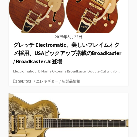
2025年5月22日
グレッチ Electromatic、美しいフレイムオク
メ採用、USAピックアップ搭載のBroadkaster
/ Broadkaster Jr.登場
Electromatic LTD Flame Okoume Broadkaster Double-Cut with Bi...
カ
GRETSCH
/
エレキギター
/
新製品情報
テ
ゴ
リ
ー