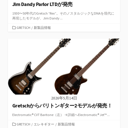
Jim Dandy Parlor LTDが発売
1930〜50年代のGretsch “Rex”。そのノスタルジックなDNAを現代に
再現したモデルが、Jim Dandy ...
カ
GRETSCH
/
新製品情報
テ
ゴ
リ
ー
2026年5月14日
Gretschからバリトンギター2モデルが発売！
Electromatic® CVT Baritone（左） →詳細へElectromatic® Jet™ ...
カ
GRETSCH
/
エレキギター
/
新製品情報