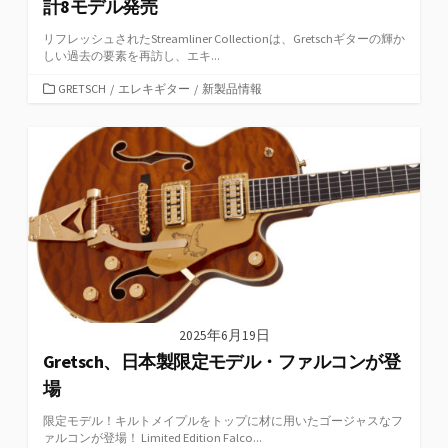
計8モデル発売
リフレッシュされたStreamliner Collectionは、Gretschギターの輝か
しい過去の要素を再訪し、エキ...
カ
GRETSCH
/
エレキギター
/
新製品情報
テ
ゴ
リ
ー
2025年6月19日
Gretsch、日本製限定モデル・ファルコンが登
場
限定モデル！キルトメイプルをトップに材に用いたゴージャスなフ
ァルコンが登場！ Limited Edition Falco...