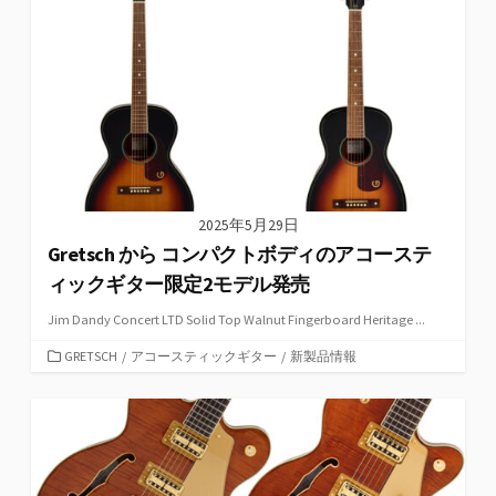
リ
ー
2025年5月29日
Gretsch から コンパクトボディのアコーステ
ィックギター限定2モデル発売
Jim Dandy Concert LTD Solid Top Walnut Fingerboard Heritage ...
カ
GRETSCH
/
アコースティックギター
/
新製品情報
テ
ゴ
リ
ー