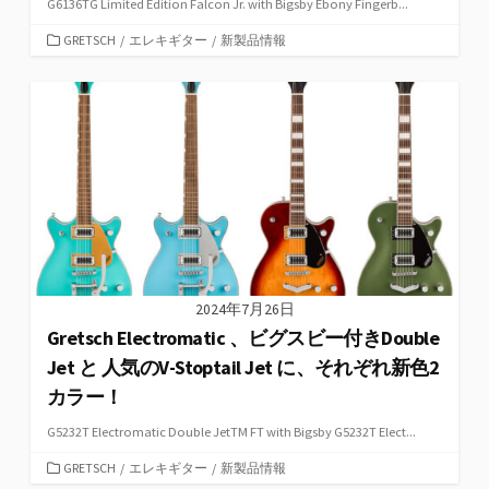
G6136TG Limited Edition Falcon Jr. with Bigsby Ebony Fingerb...
カ
GRETSCH
/
エレキギター
/
新製品情報
テ
ゴ
リ
ー
2024年7月26日
Gretsch Electromatic 、ビグスビー付きDouble
Jet と 人気のV-Stoptail Jet に、それぞれ新色2
カラー！
G5232T Electromatic Double JetTM FT with Bigsby G5232T Elect...
カ
GRETSCH
/
エレキギター
/
新製品情報
テ