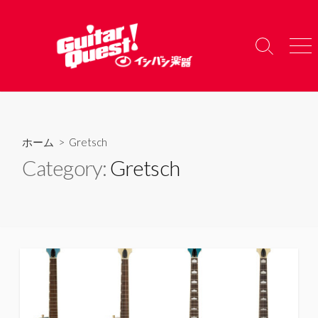
コ
ン
テ
検
メ
ン
索
ニ
ツ
切
ュ
り
ー
へ
替
ス
え
キ
ホーム
> Gretsch
ッ
Category:
Gretsch
プ