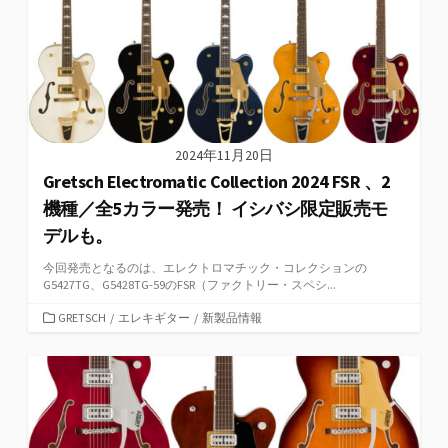
2024年11月20日
Gretsch Electromatic Collection 2024 FSR 、2
機種／全5カラー発売！ イシバシ限定販売モ
デルも。
今回発売となるのは、エレクトロマチック・コレクションの
G5427TG、G5428TG-59のFSR（ファクトリー・スペシ...
カ
GRETSCH
/
エレキギター
/
新製品情報
テ
ゴ
リ
ー