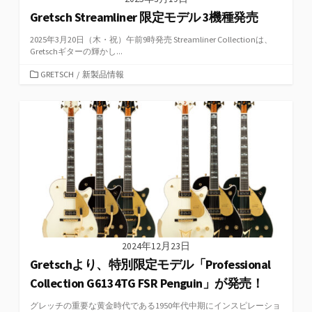
Gretsch Streamliner 限定モデル 3機種発売
2025年3月20日（木・祝）午前9時発売 Streamliner Collectionは、
Gretschギターの輝かし...
カ
GRETSCH
/
新製品情報
テ
ゴ
リ
ー
2024年12月23日
Gretschより、特別限定モデル「Professional
Collection G6134TG FSR Penguin」が発売！
グレッチの重要な黄金時代である1950年代中期にインスピレーショ