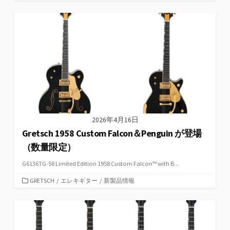
テ
ゴ
リ
ー
2026年4月16日
Gretsch 1958 Custom Falcon＆Penguin が登場
（数量限定）
G6136TG-58 Limited Edition 1958 Custom Falcon™ with B...
カ
GRETSCH
/
エレキギター
/
新製品情報
テ
ゴ
リ
ー