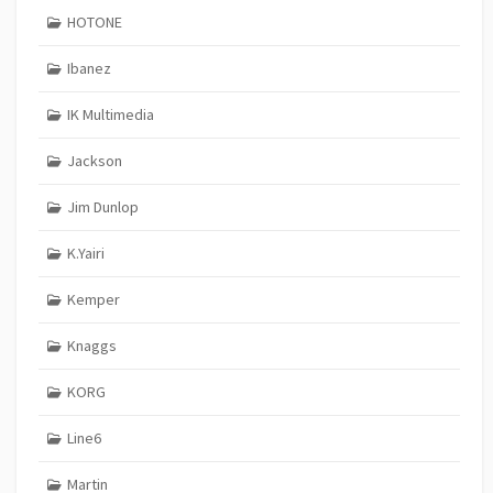
HOTONE
Ibanez
IK Multimedia
Jackson
Jim Dunlop
K.Yairi
Kemper
Knaggs
KORG
Line6
Martin