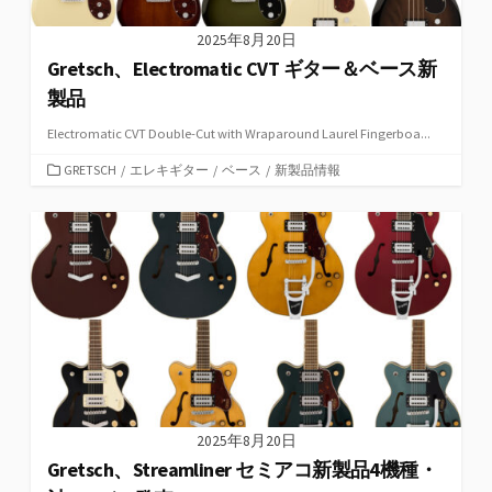
2025年8月20日
Gretsch、Electromatic CVT ギター＆ベース新
製品
Electromatic CVT Double-Cut with Wraparound Laurel Fingerboa...
カ
GRETSCH
/
エレキギター
/
ベース
/
新製品情報
テ
ゴ
リ
ー
2025年8月20日
Gretsch、Streamliner セミアコ新製品4機種・