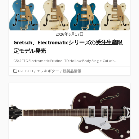
2026年6月17日
Gretsch、Electromaticシリーズの受注生産限
定モデル発売
G5420TG Electromatic Pristine LTD Hollow Body Single-Cut wit...
カ
GRETSCH
/
エレキギター
/
新製品情報
テ
ゴ
リ
ー