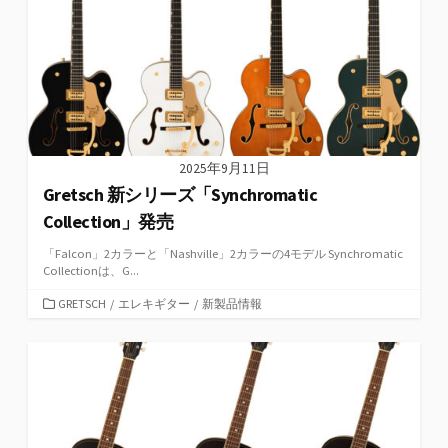
2025年9月11日
Gretsch 新シリーズ「Synchromatic
Collection」発売
「Falcon」2カラーと「Nashville」2カラーの4モデル Synchromatic
Collectionは、G...
カ
GRETSCH
/
エレキギター
/
新製品情報
テ
ゴ
リ
ー