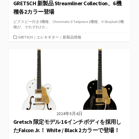
GRETSCH 新製品 Streamliner Collection、6機
種各2カラー登場
ビグスビー付き3機種、Chromatic II Tailpiece 1機種、V-Stoptail 2機
種が、それぞれ2カ...
カ
GRETSCH
/
エレキギター
/
新製品情報
テ
ゴ
リ
ー
2024年9月4日
Gretsch 限定モデル 16インチボディを採用し
たFalcon Jr.！ White / Black 2カラーで登場！