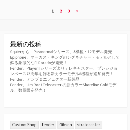
ゴ
投
1
2
3
»
リ
ー
稿
の
ペ
最新の投稿
ー
Squierから「Paranormalシリーズ」5機種・12モデル発売
Epiphone、マーカス・キングのシグネチャー・モデルとして
ジ
蘇る象徴的なEl Doradoが発売！
Fender、Player IIシリーズよりテレキャスター、プレシジョ
送
ンベース75周年を飾る新カラーモデル8機種が追加発売！
Fender、アンプ＆エフェクター新製品
り
Fender、Jim Root Telecaster の新カラーShoreline Goldモデ
ル、数量限定発売！
Custom Shop
fender
Gibson
stratocaster