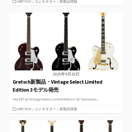
カ
GRETSCH
/
エレキギター
/
新製品情報
テ
ゴ
リ
ー
2025年9月25日
Gretsch新製品・Vintage Select Limited
Edition 3モデル発売
G6119T-62 Vintage Select Limited Edition ’62 Tennessea...
カ
GRETSCH
/
エレキギター
/
新製品情報
テ
ゴ
リ
ー