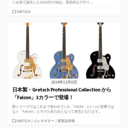
ンを得て誕生したG6134TG FSRは、歴史的なデザイ...
カ
GRETSCH
テ
ゴ
リ
ー
2024年12月6日
日本製・Gretsch Professional Collection から
「Falcon」3カラーで登場！
新シリーズではこれまで使われていた「G6136」といった型番では
なく「Falcon」とモデル名のみとなって発売となります...
カ
GRETSCH
/
エレキギター
/
新製品情報
テ