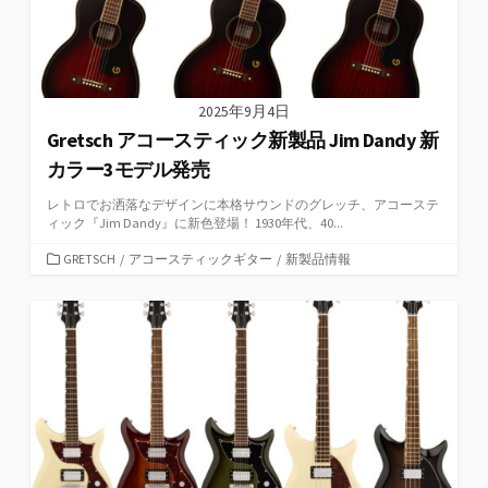
2025年9月4日
Gretsch アコースティック新製品 Jim Dandy 新
カラー3モデル発売
レトロでお洒落なデザインに本格サウンドのグレッチ、アコーステ
ィック『Jim Dandy』に新色登場！ 1930年代、40...
カ
GRETSCH
/
アコースティックギター
/
新製品情報
テ
ゴ
リ
ー