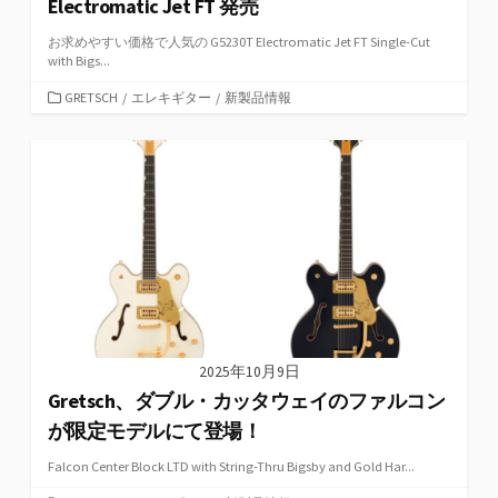
Electromatic Jet FT 発売
お求めやすい価格で人気の G5230T Electromatic Jet FT Single-Cut
with Bigs...
カ
GRETSCH
/
エレキギター
/
新製品情報
テ
ゴ
リ
ー
2025年10月9日
Gretsch、ダブル・カッタウェイのファルコン
が限定モデルにて登場！
Falcon Center Block LTD with String-Thru Bigsby and Gold Har...