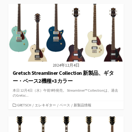
ゴ
リ
ー
2024年12月4日
Gretsch Streamliner Collection 新製品、ギタ
ー・ベース2機種×3カラー
本日 12月4日（水）午前9時発売。 Streamliner™ Collectionは、過去
のGretsc...
カ
GRETSCH
/
エレキギター
/
ベース
/
新製品情報
テ
ゴ
リ
ー