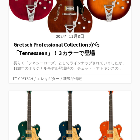
2024年11月8日
Gretsch Professional Collection から
「Tennessean」！ 3カラーで登場
長らく「テネシーローズ」としてラインナップされていましたが、
1959年のオリジナルモデル登場時の、チェット・アトキンスの...
カ
GRETSCH
/
エレキギター
/
新製品情報
テ
ゴ
リ
ー