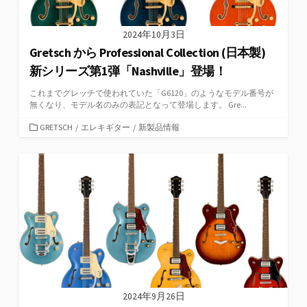
2024年10月3日
Gretsch から Professional Collection (日本製)
新シリーズ第1弾「Nashville」登場！
これまでグレッチで使われていた「G6120」のようなモデル番号が
無くなり、モデル名のみの表記となって登場します。 Gre...
カ
GRETSCH
/
エレキギター
/
新製品情報
テ
ゴ
リ
ー
2024年9月26日