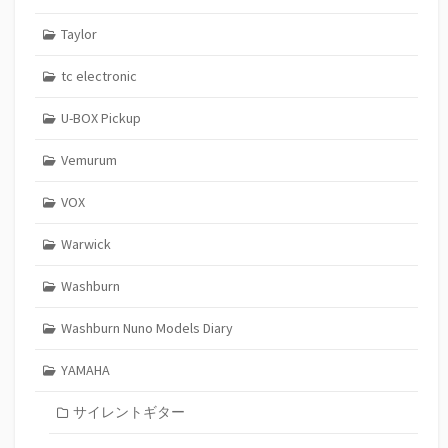
Taylor
tc electronic
U-BOX Pickup
Vemurum
VOX
Warwick
Washburn
Washburn Nuno Models Diary
YAMAHA
サイレントギター