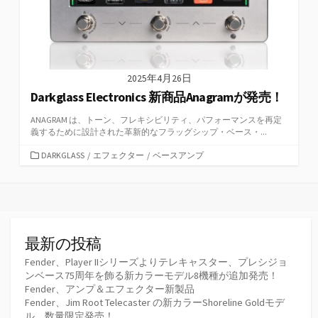
2025年4月26日
Darkglass Electronics 新商品Anagramが発売！
ANAGRAM は、トーン、フレキシビリティ、パフォーマンスを再定
義するために設計された革新的なフラッグシップ・ベース・...
カ
DARKGLASS
/
エフェクター
/
ベースアンプ
テ
ゴ
リ
ー
最新の投稿
Fender、Player IIシリーズよりテレキャスター、プレシジョ
ンベース75周年を飾る新カラーモデル8機種が追加発売！
Fender、アンプ＆エフェクター新製品
Fender、Jim Root Telecaster の新カラーShoreline Goldモデ
ル、数量限定発売！