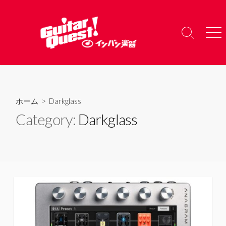
コ
ン
テ
検
メ
ン
索
ニ
ツ
切
ュ
り
ー
へ
替
ス
え
キ
ホーム
> Darkglass
ッ
Category:
Darkglass
プ