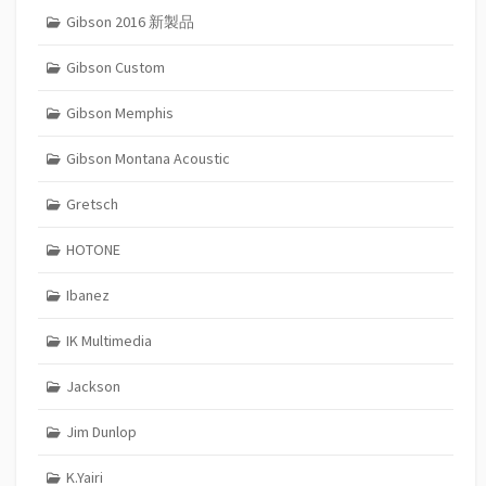
Gibson 2016 新製品
Gibson Custom
Gibson Memphis
Gibson Montana Acoustic
Gretsch
HOTONE
Ibanez
IK Multimedia
Jackson
Jim Dunlop
K.Yairi