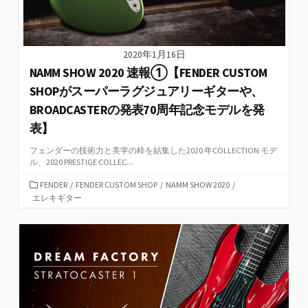
2020年1月16日
NAMM SHOW 2020 速報①【FENDER CUSTOM
SHOPがスーパーラグジュアリーギターや、
BROADCASTERの発表70周年記念モデルを発
表】
フェンダーの技術⼒と美学の粋を結集した2020 年COLLECTION モデ
ル、2020 PRESTIGE COLLEC...
カ
FENDER
/
FENDER CUSTOM SHOP
/
NAMM SHOW 2020
/
テ
エレキギター
ゴ
リ
ー