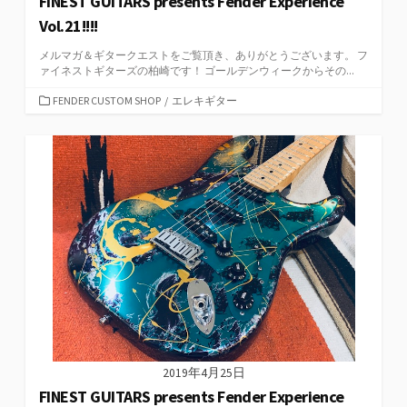
FINEST GUITARS presents Fender Experience
Vol.21!!!!
メルマガ＆ギタークエストをご覧頂き、ありがとうございます。 フ
ァイネストギターズの柏崎です！ ゴールデンウィークからその...
カ
FENDER CUSTOM SHOP
/
エレキギター
テ
ゴ
リ
ー
2019年4月25日
FINEST GUITARS presents Fender Experience