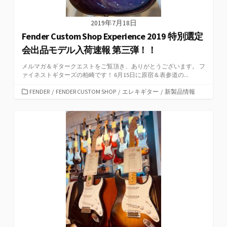
2019年7月18日
Fender Custom Shop Experience 2019 特別選定
会出品モデル入荷速報 第三弾！！
メルマガ＆ギタークエストをご覧頂き、ありがとうございます。 フ
ァイネストギターズの柏崎です！ 6月15日に原宿＆表参道の...
カ
FENDER
/
FENDER CUSTOM SHOP
/
エレキギター
/
新製品情報
テ
ゴ
リ
ー