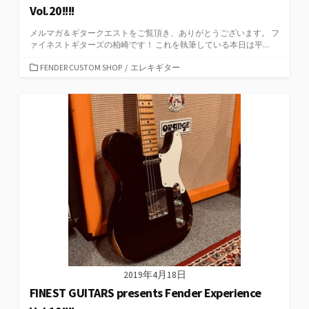
Vol.20!!!!
メルマガ＆ギタークエストをご覧頂き、ありがとうございます。 フ
ァイネストギターズの柏崎です！ これを執筆している本日は平...
カ
FENDER CUSTOM SHOP
/
エレキギター
テ
ゴ
リ
ー
2019年4月18日
FINEST GUITARS presents Fender Experience