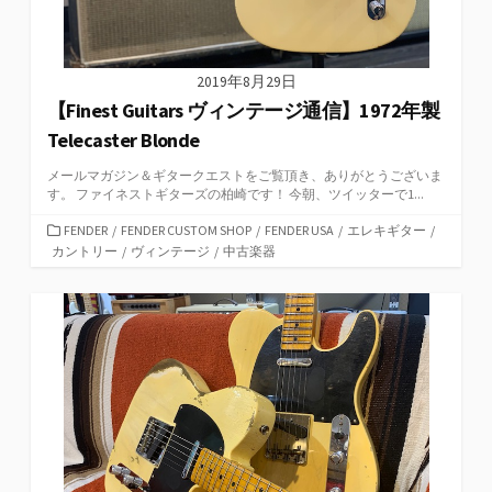
2019年8月29日
【Finest Guitars ヴィンテージ通信】1972年製
Telecaster Blonde
メールマガジン＆ギタークエストをご覧頂き、ありがとうございま
す。 ファイネストギターズの柏崎です！ 今朝、ツイッターで1...
カ
FENDER
/
FENDER CUSTOM SHOP
/
FENDER USA
/
エレキギター
/
テ
カントリー
/
ヴィンテージ
/
中古楽器
ゴ
リ
ー