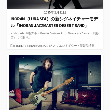
2025年2月21日
INORAN（LUNA SEA）の新シグネイチャーモデ
ル「INORAN JAZZMASTER DESERT SAND」
＜Masterbuiltモデル＞ Fender Custom Shop Showcase Dealer（渋谷
店）にて取り...
カ
FENDER
/
FENDER CUSTOM SHOP
/
エレキギター
/
新製品情報
テ
ゴ
リ
ー