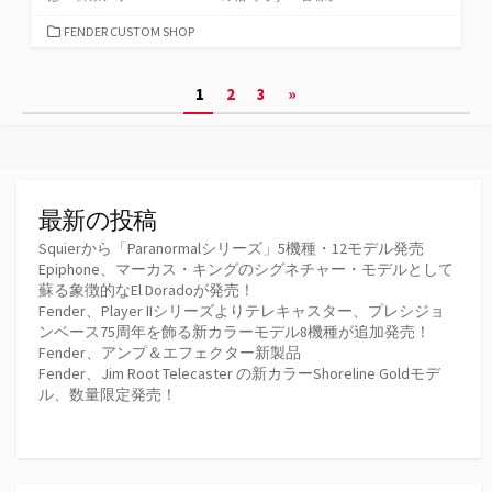
カ
FENDER CUSTOM SHOP
テ
ゴ
投
1
2
3
»
リ
ー
稿
の
ペ
最新の投稿
ー
Squierから「Paranormalシリーズ」5機種・12モデル発売
Epiphone、マーカス・キングのシグネチャー・モデルとして
ジ
蘇る象徴的なEl Doradoが発売！
Fender、Player IIシリーズよりテレキャスター、プレシジョ
送
ンベース75周年を飾る新カラーモデル8機種が追加発売！
Fender、アンプ＆エフェクター新製品
り
Fender、Jim Root Telecaster の新カラーShoreline Goldモデ
ル、数量限定発売！