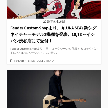
2025年9月16日
Fender Custom Shopより、J(LUNA SEA) 新シグ
ネイチャーモデル2機種を発表。10/13～イシ
バシ渋谷店にて受付！
Fender Custom Shopより、国内ロックシーンを代表するロックバン
ドLUNA SEAのベーシスト 、Jの新シ...
カ
FENDER
/
FENDER CUSTOM SHOP
テ
ゴ
リ
ー