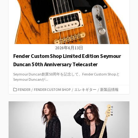
2026年6月13日
Fender Custom Shop Limited Edition Seymour
Duncan 50th Anniversary Telecaster
Seymour Duncan創業50周年を記念して、Fender Custom Shopと
Seymour Duncanが...
カ
FENDER
/
FENDER CUSTOM SHOP
/
エレキギター
/
新製品情報
テ
ゴ
リ
ー