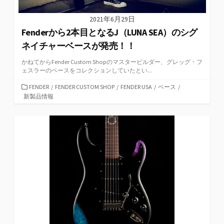
2021年6月29日
Fenderから2本目となるJ（LUNA SEA）のシグ
ネイチャーベースが発売！！
かねてからFender Custom Shopのマスタービルダー、グレッグ・フ
ェスラーのベースをコレクションしていたとい...
カ
FENDER
/
FENDER CUSTOM SHOP
/
FENDER USA
/
ベース
/
テ
新製品情報
ゴ
リ
ー