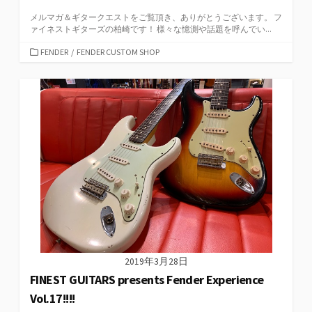
メルマガ＆ギタークエストをご覧頂き、ありがとうございます。 フ
ァイネストギターズの柏崎です！ 様々な憶測や話題を呼んでい...
カ
FENDER
/
FENDER CUSTOM SHOP
テ
ゴ
リ
ー
2019年3月28日
FINEST GUITARS presents Fender Experience
Vol.17!!!!