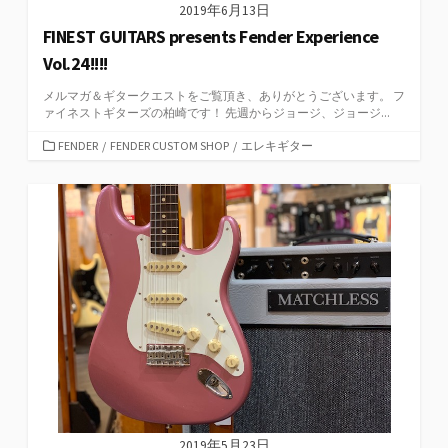
2019年6月13日
FINEST GUITARS presents Fender Experience
Vol.24!!!!
メルマガ＆ギタークエストをご覧頂き、ありがとうございます。 フ
ァイネストギターズの柏崎です！ 先週からジョージ、ジョージ...
カ
FENDER
/
FENDER CUSTOM SHOP
/
エレキギター
テ
ゴ
リ
ー
2019年5月23日