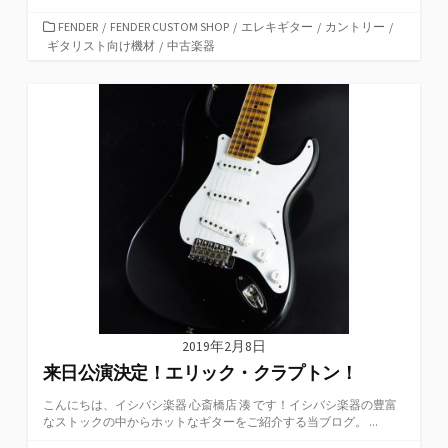
カ
FENDER
/
FENDER CUSTOM SHOP
/
エレキギター
/
カントリー
/
テ
ギタリスト向け機材
/
中古楽器
ゴ
リ
ー
2019年2月8日
来日公演決定！エリック・クラプトン！
こんにちは、イシバシ楽器 心斎橋店 湊 です！イシバシ楽器の豊富
なストックの中からホットなギターをご紹介する当ブログ。 ...