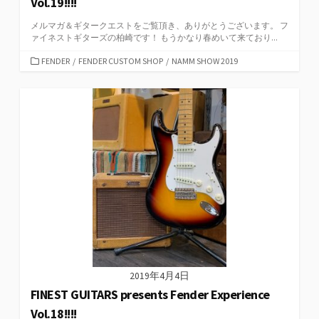
Vol.19!!!!
メルマガ＆ギタークエストをご覧頂き、ありがとうございます。 フ
ァイネストギターズの柏崎です！ もうかなり春めいて来ており...
カ
FENDER
/
FENDER CUSTOM SHOP
/
NAMM SHOW 2019
テ
ゴ
リ
ー
2019年4月4日
FINEST GUITARS presents Fender Experience
Vol.18!!!!