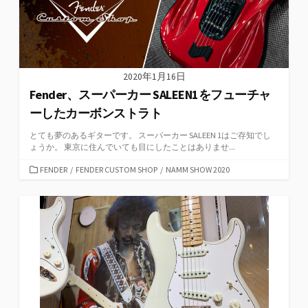
2020年1月16日
Fender、スーパーカー SALEEN1をフューチャ
ーしたカーボンストラト
とても夢のあるギターです。 スーパーカー SALEEN 1はご存知でし
ょうか。 東京に住んでいても目にしたことはありませ...
カ
FENDER
/
FENDER CUSTOM SHOP
/
NAMM SHOW 2020
テ
ゴ
リ
ー