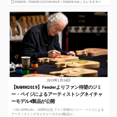
カ
FENDER
/
FENDER CUSTOM SHOP
/
FENDER USA
/
エレキギター
テ
ゴ
リ
ー
2019年1月24日
【NAMM2019】Fenderよりファン待望のジミ
ー・ペイジによるアーティストシグネイチャ
ーモデル4製品が公開
「LED ZEPPELIN I 」50周年記念 ファン待望のジミー・ペイジによる
アーティストシグネイチャーモデル4製品が...