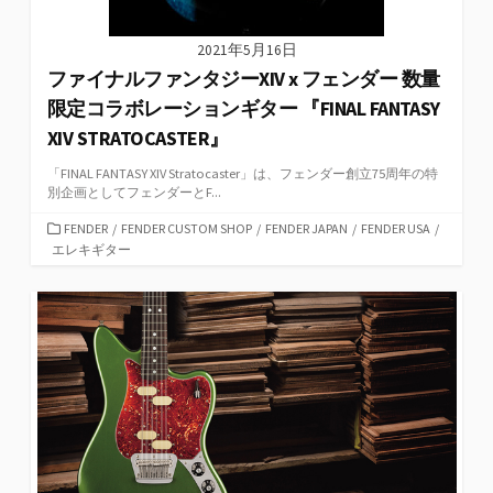
2021年5月16日
ファイナルファンタジーXIV x フェンダー 数量
限定コラボレーションギター 『FINAL FANTASY
XIV STRATOCASTER』
「FINAL FANTASY XIV Stratocaster」は、フェンダー創立75周年の特
別企画としてフェンダーとF...
カ
FENDER
/
FENDER CUSTOM SHOP
/
FENDER JAPAN
/
FENDER USA
/
テ
エレキギター
ゴ
リ
ー