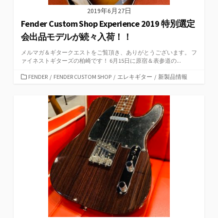
2019年6月27日
Fender Custom Shop Experience 2019 特別選定
会出品モデルが続々入荷！！
メルマガ＆ギタークエストをご覧頂き、ありがとうございます。 フ
ァイネストギターズの柏崎です！ 6月15日に原宿＆表参道の...
カ
FENDER
/
FENDER CUSTOM SHOP
/
エレキギター
/
新製品情報
テ
ゴ
リ
ー