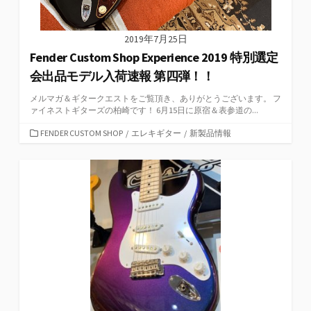
2019年7月25日
Fender Custom Shop Experience 2019 特別選定
会出品モデル入荷速報 第四弾！！
メルマガ＆ギタークエストをご覧頂き、ありがとうございます。 フ
ァイネストギターズの柏崎です！ 6月15日に原宿＆表参道の...
カ
FENDER CUSTOM SHOP
/
エレキギター
/
新製品情報
テ
ゴ
リ
ー