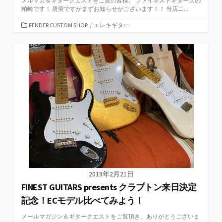
メルマガ＆ギタークエストをご覧の皆様。 ファイネストギターズの
柏崎です！ 唐突ですがまずお知らせがございます！！ 当店二...
カ
FENDER CUSTOM SHOP
/
エレキギター
テ
ゴ
リ
ー
2019年2月21日
FINEST GUITARS presents クラプトン来日決定
記念！ECモデル比べてみよう！
メールマガジン＆ギタークエストをご覧頂き、ありがとうございま