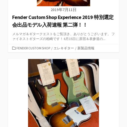
2019年7月11日
Fender Custom Shop Experience 2019 特別選定
会出品モデル入荷速報 第二弾！！
メルマガ＆ギタークエストをご覧頂き、ありがとうございます。 フ
ァイネストギターズの柏崎です！ 6月15日に原宿＆表参道の...
カ
FENDER CUSTOM SHOP
/
エレキギター
/
新製品情報
テ
ゴ
リ
ー