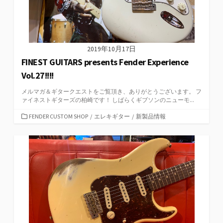
2019年10月17日
FINEST GUITARS presents Fender Experience
Vol.27!!!!
メルマガ＆ギタークエストをご覧頂き、ありがとうございます。 フ
ァイネストギターズの柏崎です！ しばらくギブソンのニューモ...
カ
FENDER CUSTOM SHOP
/
エレキギター
/
新製品情報
テ
ゴ
リ
ー