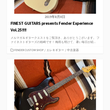
2019年8月8日
FINEST GUITARS presents Fender Experience
Vol.25!!!!
メルマガ＆ギタークエストをご覧頂き、ありがとうございます。 フ
ァイネストギターズの柏崎です！ 梅雨も明けて、暑い毎日が続...
カ
FENDER CUSTOM SHOP
/
エレキギター
/
中古楽器
テ
ゴ
リ
ー