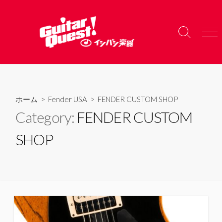
コ
ン
テ
検
メ
ン
索
ニ
ツ
切
ュ
り
ー
へ
替
ス
え
キ
ホーム
>
Fender USA
>
FENDER CUSTOM SHOP
ッ
Category:
FENDER CUSTOM
プ
SHOP