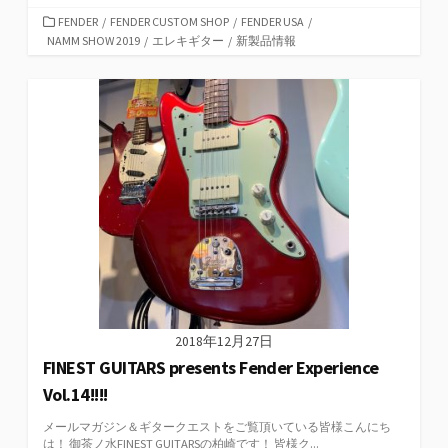
カ
FENDER
/
FENDER CUSTOM SHOP
/
FENDER USA
/
テ
NAMM SHOW 2019
/
エレキギター
/
新製品情報
ゴ
リ
ー
2018年12月27日
FINEST GUITARS presents Fender Experience
Vol.14!!!!
メールマガジン＆ギタークエストをご覧頂いている皆様こんにち
は！ 御茶ノ水FINEST GUITARSの柏崎です！ 皆様ク...