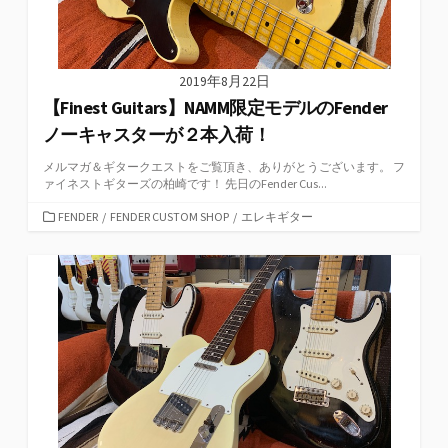
2019年8月22日
【Finest Guitars】NAMM限定モデルのFender
ノーキャスターが２本入荷！
メルマガ＆ギタークエストをご覧頂き、ありがとうございます。 フ
ァイネストギターズの柏崎です！ 先日のFender Cus...
カ
FENDER
/
FENDER CUSTOM SHOP
/
エレキギター
テ
ゴ
リ
ー