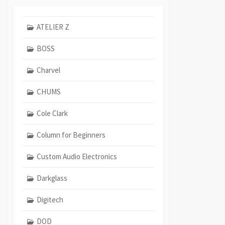
ATELIER Z
BOSS
Charvel
CHUMS
Cole Clark
Column for Beginners
Custom Audio Electronics
Darkglass
Digitech
DOD