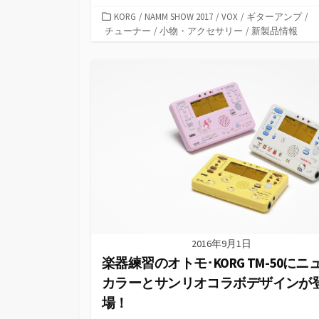
カ
KORG
/
NAMM SHOW 2017
/
VOX
/
ギターアンプ
/
テ
チューナー
/
小物・アクセサリー
/
新製品情報
ゴ
リ
ー
2016年9月1日
楽器練習のオトモ･KORG TM-50にニ
カラーとサンリオコラボデザインが
場！