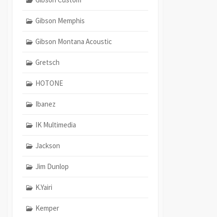
Gibson Memphis
Gibson Montana Acoustic
Gretsch
HOTONE
Ibanez
IK Multimedia
Jackson
Jim Dunlop
K.Yairi
Kemper