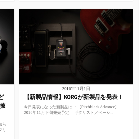
ゴ
リ
ー
2016年11月1日
ど
【新製品情報】KORGが新製品を発表！
お披
今日発表になった新製品は ・【Pitchblack Advance】
2016年11月下旬発売予定 ギタリスト／ベーシ...
知ら
フリ