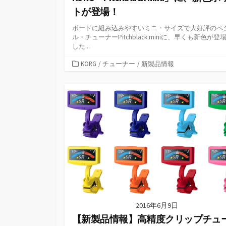
トが登場！
ボードに組み込みやすいミニ・サイズで大好評のペ
ル・チューナーPitchblack miniに、早くも新色が登
した...
カ
KORG
/
チューナー
/
新製品情報
テ
ゴ
リ
ー
2016年6月9日
【新製品情報】高精度クリップチュ