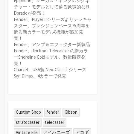
Epiphone、マーカス・キングのシグネ
チャー・モデルとして蘇る象徴的なEl
Doradoが発売！
Fender、Player IIシリーズよりテレキャ
スター、プレシジョンベース75周年を
飾る新カラーモデル8機種が追加発
売！
Fender、アンプ＆エフェクター新製品
Fender、Jim Root Telecaster の新カラ
ーShoreline Goldモデル、数量限定発
売！
Charvel、USA製 Neo-Classic シリーズ
San Dimas、4カラーで発売
Custom Shop
fender
Gibson
stratocaster
telecaster
Vintage File
アイバニーズ
アコギ