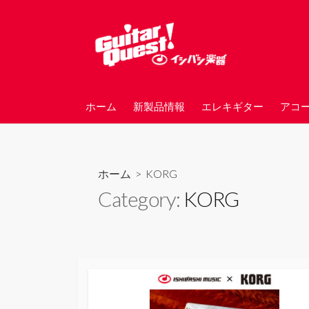
コ
ン
テ
ン
ツ
へ
ホーム
新製品情報
エレキギター
アコ
ス
キ
ッ
プ
ホーム
> KORG
Category:
KORG