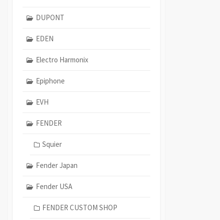
DUPONT
EDEN
Electro Harmonix
Epiphone
EVH
FENDER
Squier
Fender Japan
Fender USA
FENDER CUSTOM SHOP