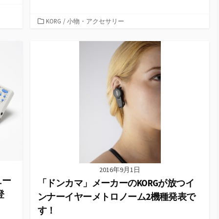
カ
KORG
/
小物・アクセサリー
テ
ゴ
リ
ー
2016年9月1日
ュー
「ドンカマ」メーカーのKORGが放つイ
登
ンナーイヤーメトロノーム2機種発表で
す！