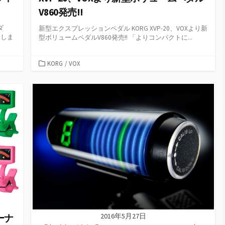
V860発売!!
ダ
新型エクスプレッションペダル KORG XVP-20、VOXより新
場しま
型ボリュームペダルV860発売!! 「よりコンパクトに...
カ
KORG
/
VOX
テ
ゴ
リ
ー
2016年5月27日
ーナ