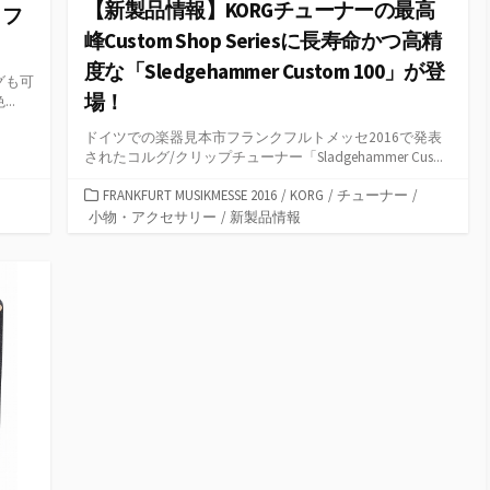
【新製品情報】KORGチューナーの最高
ラフ
峰Custom Shop Seriesに長寿命かつ高精
度な「Sledgehammer Custom 100」が登
グも可
場！
..
ドイツでの楽器見本市フランクフルトメッセ2016で発表
されたコルグ/クリップチューナー「Sladgehammer Cus...
カ
FRANKFURT MUSIKMESSE 2016
/
KORG
/
チューナー
/
テ
小物・アクセサリー
/
新製品情報
ゴ
リ
ー