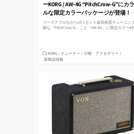
ーKORG / AW-4G “PitchCrow-G”にカ
ルな限定カラーパッケージが登場！
リーズナブルながら±0.1セント超高精度チューニン
能な「PitchCrow-G」こと「AW-4G」に限定カラー8色.
カ
KORG
/
チューナー
/
小物・アクセサリー
/
テ
新製品情報
ゴ
リ
ー