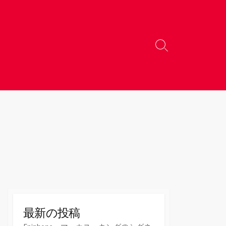
検
索
切
り
替
え
最新の投稿