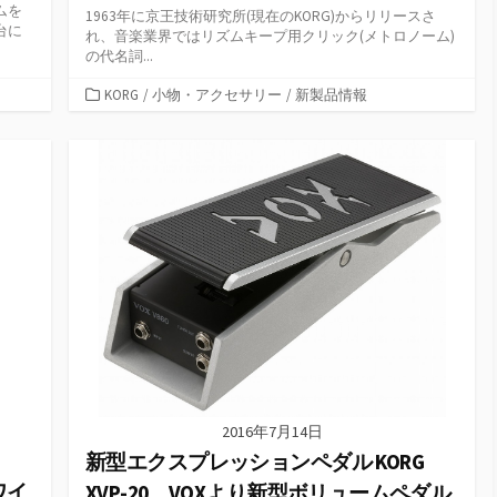
ムを
1963年に京王技術研究所(現在のKORG)からリリースさ
台に
れ、音楽業界ではリズムキープ用クリック(メトロノーム)
の代名詞...
カ
KORG
/
小物・アクセサリー
/
新製品情報
テ
ゴ
リ
ー
2016年7月14日
新型エクスプレッションペダル KORG
ホワイ
XVP-20、VOXより新型ボリュームペダル