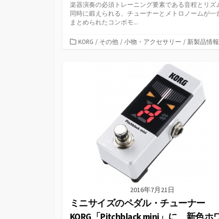
楽器演奏の必須トレーニング要素である音程とリズ
同時に鍛えられる、チューナーとメトロノームが一
まとめられたコンボモ...
カ
KORG
/
その他
/
小物・アクセサリー
/
新製品情報
テ
ゴ
リ
ー
2016年7月21日
ミニサイズのペダル・チューナー
KORG「Pitchblack mini」に、新色