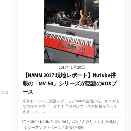
2017年1月20日
【NAMM 2017 現地レポート】Nutube搭
載の「MV-50」シリーズが話題のVOXブ
ース
表されま
今年もイシバシ楽器スタッフがNAMM会場から、さまざま
な情報をお届けします！ 早速VOXブースの情報が入って
きました。 ...
カ
KORG
/
NAMM SHOW 2017
/
VOX
/
ギタリスト向け機材
/
テ
ギターアンプ
/
ベース
/
新製品情報