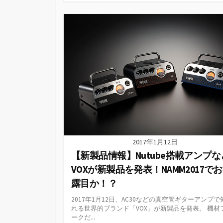
テ
ゴ
リ
ー
2017年1月12日
【新製品情報】Nutube搭載アンプな
VOXが新製品を発表！NAMM2017で
露目か！？
2017年1月12日、AC30などの真空管ギターアンプで
れる世界的ブランド「VOX」が新製品を発表。 機材
ークだ...