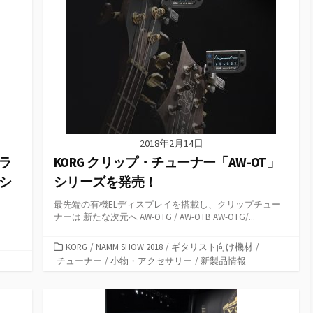
2018年2月14日
KORG クリップ・チューナー「AW-OT」
コラ
シリーズを発売！
ーシ
最先端の有機ELディスプレイを搭載し、クリップチュー
ナーは 新たな次元へ AW-OTG / AW-OTB AW-OTG/...
カ
KORG
/
NAMM SHOW 2018
/
ギタリスト向け機材
/
テ
チューナー
/
小物・アクセサリー
/
新製品情報
ゴ
リ
ー