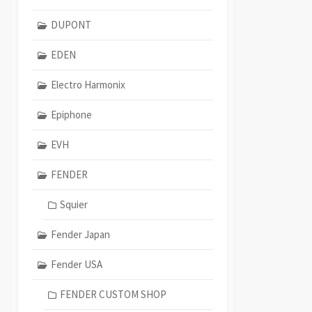
DUPONT
EDEN
Electro Harmonix
Epiphone
EVH
FENDER
Squier
Fender Japan
Fender USA
FENDER CUSTOM SHOP