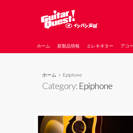
コ
ン
テ
ン
ツ
へ
ホーム
新製品情報
エレキギター
アコ
ス
キ
ッ
プ
ホーム
> Epiphone
Category:
Epiphone