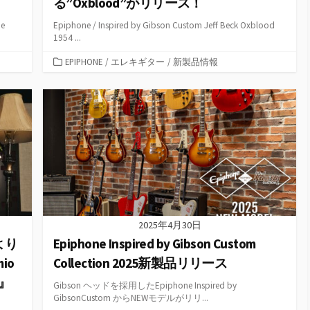
る”Oxblood”がリリース！
e
Epiphone / Inspired by Gibson Custom Jeff Beck Oxblood
1954 ...
カ
EPIPHONE
/
エレキギター
/
新製品情報
テ
ゴ
リ
ー
2025年4月30日
mより
Epiphone Inspired by Gibson Custom
io
Collection 2025新製品リリース
t』
Gibson ヘッドを採用したEpiphone Inspired by
GibsonCustom からNEWモデルがリリ...