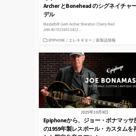
Archer とBonehead のシグネイチャ
デル
Masterbilt Gem Archer Sheraton Cherry Red
JAN:4570156013422 ...
カ
EPIPHONE
/
エレキギター
/
新製品情報
テ
ゴ
リ
ー
2025年10月8日
Epiphoneから、ジョー・ボナマッサ
の1959年製レスポール・カスタムを