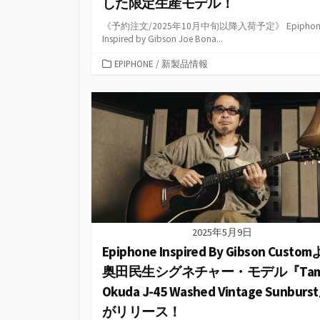
した限定生産モデル！
《予約注文/2025年10月中旬以降入荷予定》 Epiphon
Inspired by Gibson Joe Bona...
カ
EPIPHONE
/
新製品情報
テ
ゴ
リ
ー
2025年5月9日
Epiphone Inspired By Gibson Custo
奥田民生シグネチャー・モデル『Tam
Okuda J-45 Washed Vintage Sunburs
がリリース！