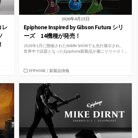
2026年4月15日
mコレ
Epiphone Inspired by Gibson Futura シリ
ソ
ーズ 14機種が発売！
！
2026年1月に開催されたNAMM SHOWでも先行展示され、
世界中で話題となったEpiphone新製品が遂にリリース！...
！
カ
EPIPHONE
/
新製品情報
テ
ゴ
リ
ー