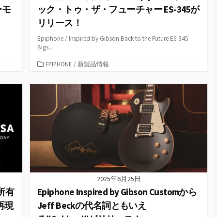
ーモ
ック・トゥ・ザ・フューチャー ES-345が
リリース！
Epiphone / Inspired by Gibson Back to the Future ES-345
Bigs...
カ
EPIPHONE
/
新製品情報
テ
ゴ
リ
ー
2025年6月25日
所有
Epiphone Inspired by Gibson Customから
再現
Jeff Beckの代名詞ともいえ