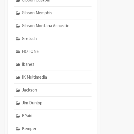
Gibson Memphis
Gibson Montana Acoustic
Gretsch
HOTONE
Ibanez
IK Multimedia
Jackson
Jim Dunlop
K.Yairi
Kemper