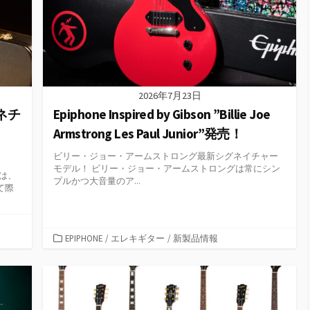
2026年7月23日
ネチ
Epiphone Inspired by Gibson ”Billie Joe
Armstrong Les Paul Junior”発売！
ビリー・ジョー・アームストロング最新シグネイチャー
モデル！ ビリー・ジョー・アームストロングは常にシン
」は、
プルかつ大音量のア...
て際
カ
EPIPHONE
/
エレキギター
/
新製品情報
テ
ゴ
リ
ー