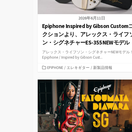
2026年6月11日
Epiphone Inspired by Gibson Custo
クションより、アレックス・ライフ
ン・シグネチャーES-355 NEWモデル
アレックス・ライフソン・シグネチャーNEWモデル
Epiphone / Inspired by Gibson Cust...
カ
EPIPHONE
/
エレキギター
/
新製品情報
テ
ゴ
リ
ー