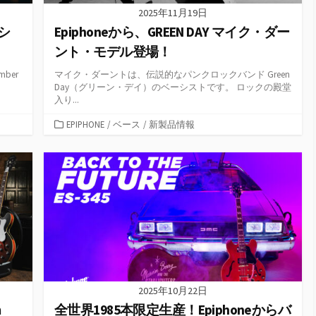
2025年11月19日
シ
Epiphoneから、GREEN DAY マイク・ダー
ント・モデル登場！
Ember
マイク・ダーントは、伝説的なパンクロックバンド Green
Day（グリーン・デイ）のベーシストです。 ロックの殿堂
入り...
カ
EPIPHONE
/
ベース
/
新製品情報
テ
ゴ
リ
ー
2025年10月22日
m
全世界1985本限定生産！Epiphoneからバ