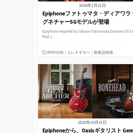
2026年1月21日
Epiphoneファトゥマタ・ディアワラ 
グネチャーSGモデルが登場
Epiphone Inspired by Gibson Fatoumata Diawara SG 
Red J...
カ
EPIPHONE
/
エレキギター
/
新製品情報
テ
ゴ
リ
ー
2025年10月31日
Epiphoneから、Oasisギタリスト Ge