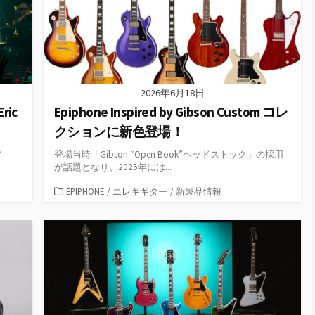
2026年6月18日
ric
Epiphone Inspired by Gibson Custom コレ
クションに新色登場！
ド
登場当時「Gibson “Open Book”ヘッドストック」の採用
が話題となり、2025年には...
カ
EPIPHONE
/
エレキギター
/
新製品情報
テ
ゴ
リ
ー