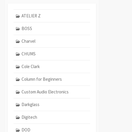
ATELIER Z
BOSS
Charvel
CHUMS
Cole Clark
Column for Beginners
Custom Audio Electronics
Darkglass
Digitech
DOD