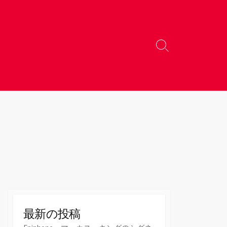
検
索
切
り
替
え
最新の投稿