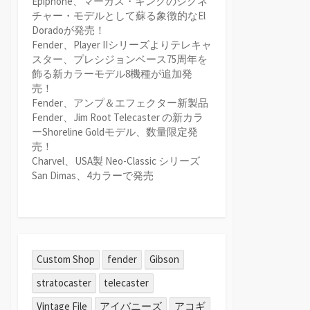
Epiphone、マーカス・キングのシグネ
チャー・モデルとして蘇る象徴的なEl
Doradoが発売！
Fender、Player IIシリーズよりテレキャ
スター、プレシジョンベース75周年を
飾る新カラーモデル8機種が追加発
売！
Fender、アンプ＆エフェクター新製品
Fender、Jim Root Telecaster の新カラ
ーShoreline Goldモデル、数量限定発
売！
Charvel、USA製 Neo-Classic シリーズ
San Dimas、4カラーで発売
Custom Shop
fender
Gibson
stratocaster
telecaster
Vintage File
アイバニーズ
アコギ