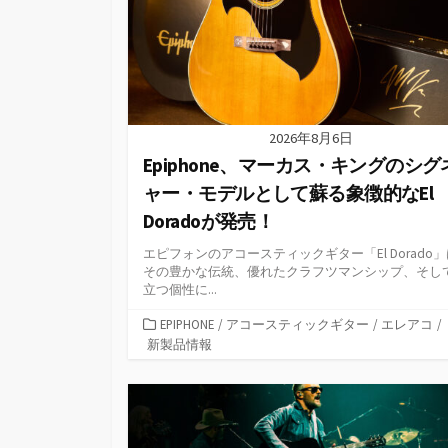
2026年8月6日
Epiphone、マーカス・キングのシグ
ャー・モデルとして蘇る象徴的なEl
Doradoが発売！
エピフォンのアコースティックギター「El Dorado
その豊かな伝統、優れたクラフツマンシップ、そし
立つ個性に...
カ
EPIPHONE
/
アコースティックギター
/
エレアコ
/
テ
新製品情報
ゴ
リ
ー