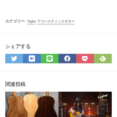
カテゴリー:
Taylor
アコースティックギター
シェアする
は
Fee
Twitter
LINE
Facebook
Pocket
て
で
で
で
で
に
な
購
シ
シ
シ
保
ブ
読
ェ
ェ
ェ
存
ッ
ア
ア
ア
関連投稿
ク
マ
ー
ク
に