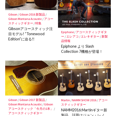
保
存
Gibson
/
Gibson 2016 新製品
/
Gibson Montana Acoustic
/
アコー
スティックギター
/
特集
Gibsonアコースティック注
Epiphone
/
アコースティックギタ
目モデル! “Tonewood
ー
/
エレアコ
/
エレキギター
/
新製
Edition”に迫る!!
品情報
Epiphone より Slash
Collection 7機種が登場！
Gibson
/
Gibson 2017 新製品
/
Martin
/
NAMM SHOW 2016
/
アコー
Gibson Montana Acoustic
/
Gibson
スティックギター
アコースティック「今月の1本」
/
NAMM2016:Martinギター新
アコースティックギター
製品 話題はジョン・レノ