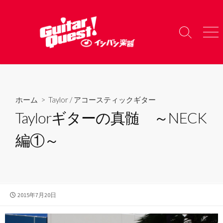
コ
ン
テ
検
メ
ン
索
ニ
ツ
切
ュ
り
ー
へ
替
ス
え
キ
ホーム
>
Taylor
/
アコースティックギター
ッ
Taylorギターの真髄 ～NECK
プ
編①～
公
2015年7月20日
開
日