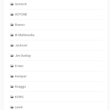
Gretsch
HOTONE
Ibanez
IK Multimedia
Jackson
Jim Dunlop
K.Yairi
Kemper
Knaggs
KORG
Line6