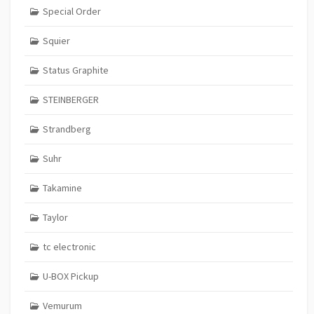
Special Order
Squier
Status Graphite
STEINBERGER
Strandberg
Suhr
Takamine
Taylor
tc electronic
U-BOX Pickup
Vemurum