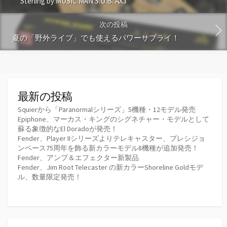
Sterling by MUSIC MAN S.U.B. AX3
次の投稿
夏の「野外ライブ」でも使えるパワーサプライ！
最新の投稿
Squierから「Paranormalシリーズ」5機種・12モデル発売
Epiphone、マーカス・キングのシグネチャー・モデルとして
蘇る象徴的なEl Doradoが発売！
Fender、Player IIシリーズよりテレキャスター、プレシジョ
ンベース75周年を飾る新カラーモデル8機種が追加発売！
Fender、アンプ＆エフェクター新製品
Fender、Jim Root Telecaster の新カラーShoreline Goldモデ
ル、数量限定発売！