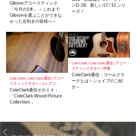
Gibsonアコースティック
ンD-28、新しい17 / 15 シリ
「今月の1本」 ～これまで
ーズ！
Gibsonを選ぶことができな
かった左利きの皆様へ～
Cole Clark
/
Cole Clark 通信
/
アコー
スティックギター
/
特集
ColeClark通信：コールクラ
Cole Clark
/
Cole Clark 通信
/
アコー
ークとは～シェイプのご紹
スティックギター
/
エレアコ
介～
ColeClark通信その１４：
「ColeClark Wood Picture
Collection 」
前の投稿