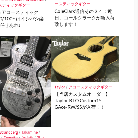
ースティックギター
スティックギター
ColeClark通信その２４：近
son アコースティック
日、コールクラークが新入荷
00/100E はイシバシ楽
致します！
任せあれ♪
Taylor
/
アコースティックギター
【当店カスタムオーダー】
Taylor BTO Custom15
GAce-RW/SSが入荷！！
Strandberg
/
Takamine
/
A
/
Zemaitis
/
その他
/
アコ