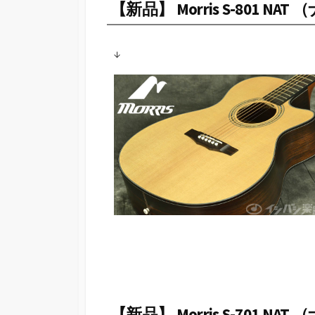
【新品】 Morris S-801 NA
↓
【新品】 Morris S-701 NA