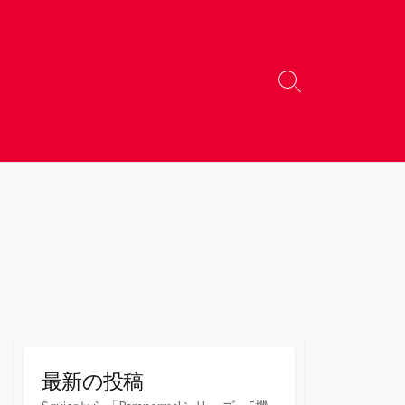
検
索
切
り
替
え
最新の投稿