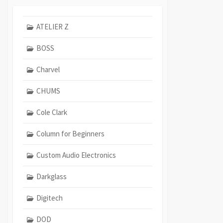
ATELIER Z
BOSS
Charvel
CHUMS
Cole Clark
Column for Beginners
Custom Audio Electronics
Darkglass
Digitech
DOD