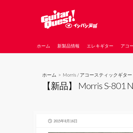
コ
ン
テ
ン
ツ
へ
ホーム
新製品情報
エレキギター
アコ
ス
キ
ッ
プ
ホーム
>
Morris
/
アコースティックギター
【新品】 Morris S-80
公
2015年8月16日
開
日