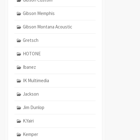
Gibson Memphis
Gibson Montana Acoustic
Gretsch
HOTONE
Ibanez
IK Multimedia
Jackson
Jim Dunlop
K.Yairi
Kemper