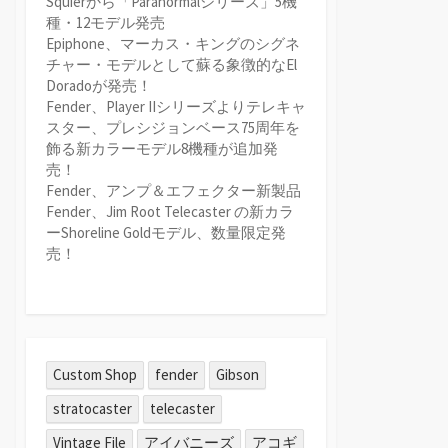
Squierから「Paranormalシリーズ」5機
種・12モデル発売
Epiphone、マーカス・キングのシグネ
チャー・モデルとして蘇る象徴的なEl
Doradoが発売！
Fender、Player IIシリーズよりテレキャ
スター、プレシジョンベース75周年を
飾る新カラーモデル8機種が追加発
売！
Fender、アンプ＆エフェクター新製品
Fender、Jim Root Telecaster の新カラ
ーShoreline Goldモデル、数量限定発
売！
Custom Shop
fender
Gibson
stratocaster
telecaster
Vintage File
アイバニーズ
アコギ