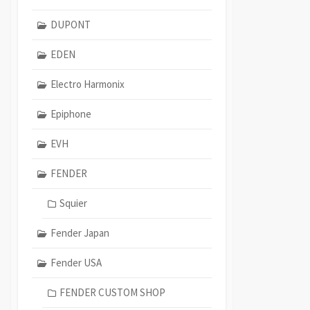
DUPONT
EDEN
Electro Harmonix
Epiphone
EVH
FENDER
Squier
Fender Japan
Fender USA
FENDER CUSTOM SHOP