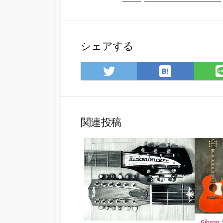
シェアする
は
Twitter
て
で
な
シ
ブ
ェ
ッ
ア
関連投稿
ク
マ
ー
ク
に
保
存
Gibson