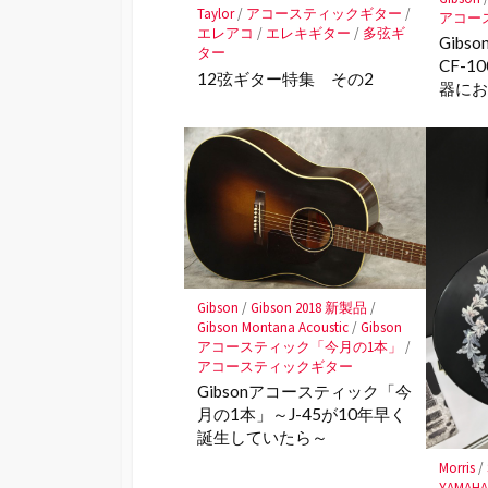
Taylor
/
アコースティックギター
/
アコー
エレアコ
/
エレキギター
/
多弦ギ
Gib
ター
CF-1
12弦ギター特集 その2
器にお
Gibson
/
Gibson 2018 新製品
/
Gibson Montana Acoustic
/
Gibson
アコースティック「今月の1本」
/
アコースティックギター
Gibsonアコースティック「今
月の1本」～J-45が10年早く
誕生していたら～
Morris
/
YAMAH