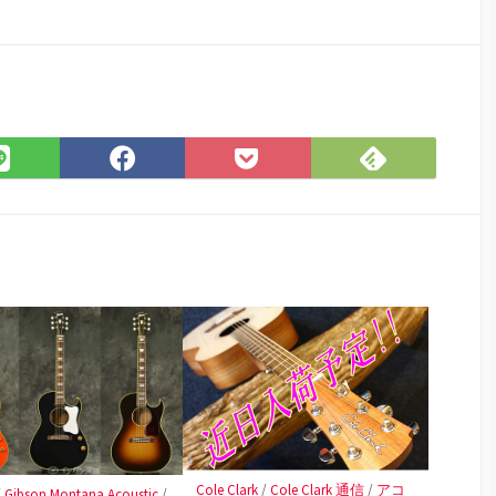
Feedly
LINE
Facebook
Pocket
で
で
で
に
購
シ
シ
保
読
ェ
ェ
存
ア
ア
Cole Clark
/
Cole Clark 通信
/
アコ
/
Gibson Montana Acoustic
/