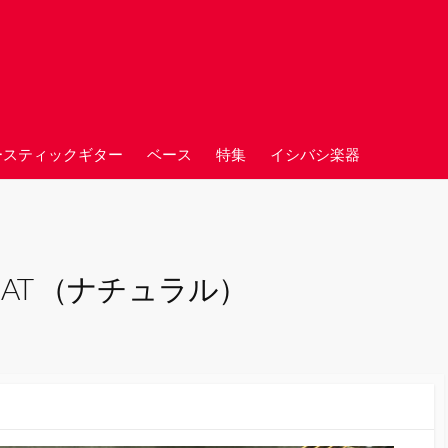
ースティックギター
ベース
特集
イシバシ楽器
1 NAT （ナチュラル）