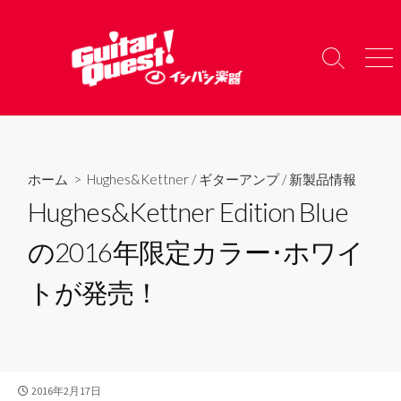
コ
ン
テ
検
メ
ン
索
ニ
ツ
切
ュ
り
ー
へ
替
ス
え
キ
ホーム
>
Hughes&Kettner
/
ギターアンプ
/
新製品情報
ッ
Hughes&Kettner Edition Blue
プ
の2016年限定カラー･ホワイ
トが発売！
公
2016年2月17日