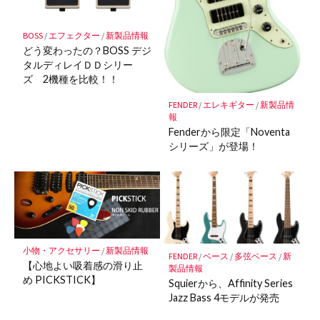
保
存
BOSS
/
エフェクター
/
新製品情報
どう変わったの？BOSS デジ
タルディレイＤＤシリー
ズ 2機種を比較！！
FENDER
/
エレキギター
/
新製品情
報
Fenderから限定「Noventa
シリーズ」が登場！
小物・アクセサリー
/
新製品情報
FENDER
/
ベース
/
多弦ベース
/
新
【心地よい吸着感の滑り止
製品情報
め PICKSTICK】
Squierから、Affinity Series
Jazz Bass 4モデルが発売