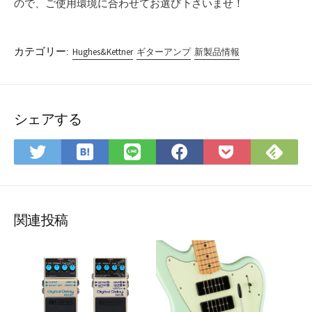
ので、ご使用環境に合わせてお選び下さいませ！
カテゴリー:
Hughes&Kettner
ギターアンプ
新製品情報
シェアする
は
Fee
Twitter
LINE
Facebook
Pocket
て
で
で
で
で
に
な
購
シ
シ
シ
保
ブ
読
ェ
ェ
ェ
存
ッ
ア
ア
ア
関連投稿
ク
マ
ー
ク
に