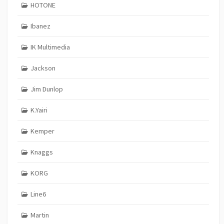
HOTONE
Ibanez
IK Multimedia
Jackson
Jim Dunlop
K.Yairi
Kemper
Knaggs
KORG
Line6
Martin