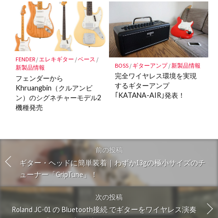
FENDER
/
エレキギター
/
ベース
/
BOSS
/
ギターアンプ
/
新製品情報
新製品情報
完全ワイヤレス環境を実現
フェンダーから
するギターアンプ
Khruangbin（クルアンビ
｢KATANA-AIR｣発表！
ン）のシグネチャーモデル2
機種発売
前の投稿
ギター・ヘッドに簡単装着｜わずか13gの極小サイズのチ
ューナー「GripTune」！
次の投稿
Roland JC-01 の Bluetooth接続 でギターをワイヤレス演奏