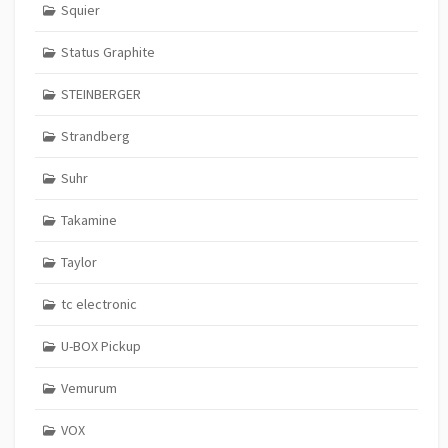
Squier
Status Graphite
STEINBERGER
Strandberg
Suhr
Takamine
Taylor
tc electronic
U-BOX Pickup
Vemurum
VOX