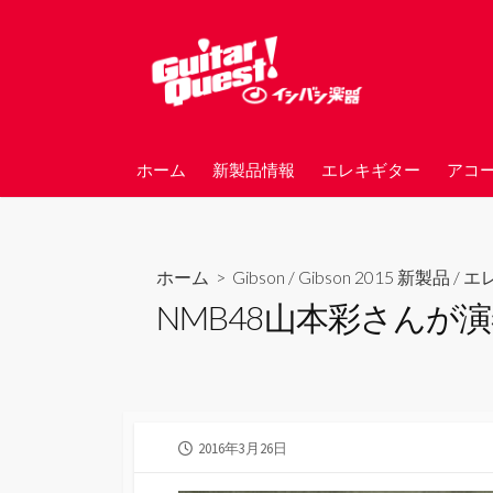
コ
ン
テ
ン
ツ
へ
ホーム
新製品情報
エレキギター
アコ
ス
キ
ッ
プ
ホーム
>
Gibson
/
Gibson 2015 新製品
/
エ
NMB48山本彩さんが
公
2016年3月26日
開
日