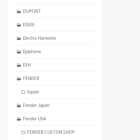
DUPONT
EDEN
Electro Harmonix
Epiphone
EVH
FENDER
Squier
Fender Japan
Fender USA
FENDER CUSTOM SHOP