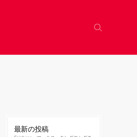
検
索
切
り
替
え
最新の投稿