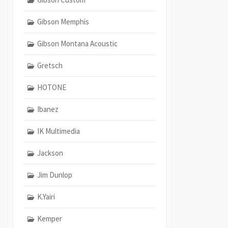
Gibson Memphis
Gibson Montana Acoustic
Gretsch
HOTONE
Ibanez
IK Multimedia
Jackson
Jim Dunlop
K.Yairi
Kemper