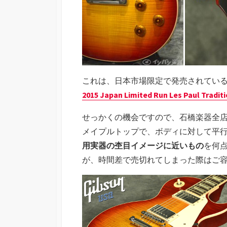
これは、日本市場限定で発売されてい
2015 Japan Limited Run Les Paul Tradit
せっかくの機会ですので、石橋楽器全
メイプルトップで、ボディに対して平
用実器の杢目イメージに近いもの
を何
が、時間差で売切れてしまった際はご