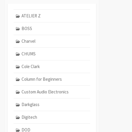
ATELIER Z
BOSS
Charvel
CHUMS
Cole Clark
Column for Beginners
Custom Audio Electronics
Darkglass
Digitech
DOD