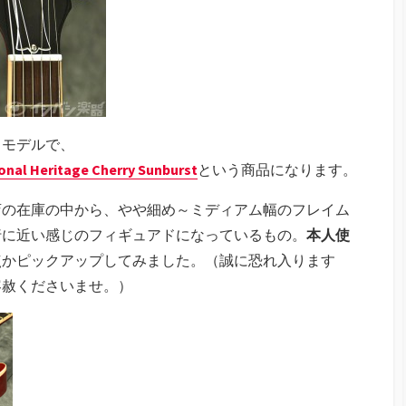
るモデルで、
ional Heritage Cherry Sunburst
という商品になります。
店の在庫の中から、やや細め～ミディアム幅のフレイム
行に近い感じのフィギュアドになっているもの。
本人使
点かピックアップしてみました。（誠に恐れ入ります
容赦くださいませ。）