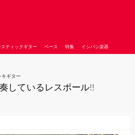
ースティックギター
ベース
特集
イシバシ楽器
レキギター
演奏しているレスポール!!