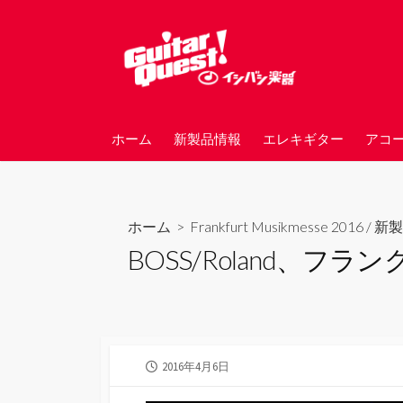
コ
ン
テ
ン
ツ
へ
ホーム
新製品情報
エレキギター
アコ
ス
キ
ッ
プ
ホーム
>
Frankfurt Musikmesse 2016
/
新製
BOSS/Roland、
公
2016年4月6日
開
日