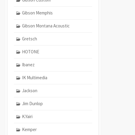
Gibson Memphis
Gibson Montana Acoustic
Gretsch
HOTONE
Ibanez
IK Multimedia
Jackson
Jim Dunlop
K.Yairi
Kemper