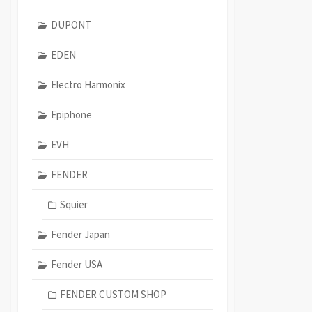
DUPONT
EDEN
Electro Harmonix
Epiphone
EVH
FENDER
Squier
Fender Japan
Fender USA
FENDER CUSTOM SHOP