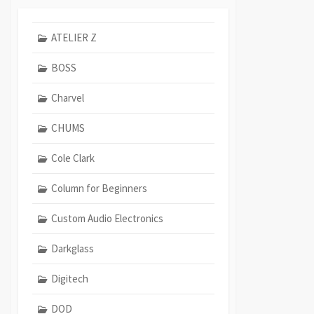
ATELIER Z
BOSS
Charvel
CHUMS
Cole Clark
Column for Beginners
Custom Audio Electronics
Darkglass
Digitech
DOD