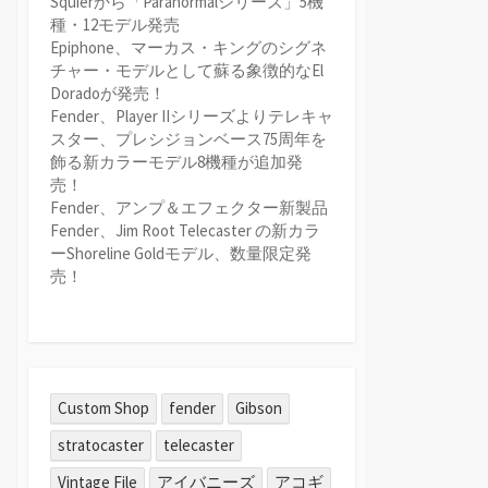
Squierから「Paranormalシリーズ」5機
種・12モデル発売
Epiphone、マーカス・キングのシグネ
チャー・モデルとして蘇る象徴的なEl
Doradoが発売！
Fender、Player IIシリーズよりテレキャ
スター、プレシジョンベース75周年を
飾る新カラーモデル8機種が追加発
売！
Fender、アンプ＆エフェクター新製品
Fender、Jim Root Telecaster の新カラ
ーShoreline Goldモデル、数量限定発
売！
Custom Shop
fender
Gibson
stratocaster
telecaster
Vintage File
アイバニーズ
アコギ