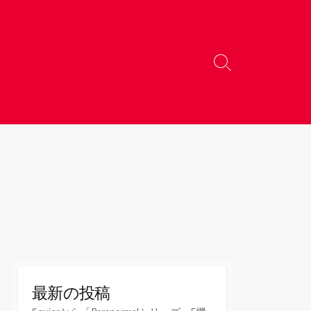
検
索
切
り
替
え
！
最新の投稿