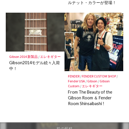
ルナット・カラーが登場！
Gibson 2014 新製品
/
エレキギター
Gibson2014モデル続々入荷
中！
FENDER
/
FENDER CUSTOM SHOP
/
Fender USA
/
Gibson
/
Gibson
Custom
/
エレキギター
From The Beauty of the
Gibson Room ＆ Fender
Room Shinsaibashi !
前の投稿