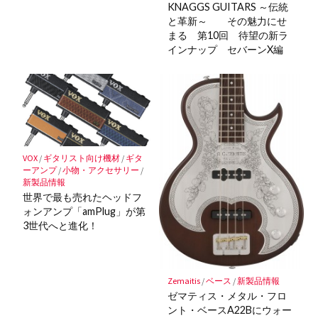
KNAGGS GUITARS ～伝統
と革新～ その魅力にせ
まる 第10回 待望の新ラ
インナップ セバーンX編
VOX
/
ギタリスト向け機材
/
ギタ
ーアンプ
/
小物・アクセサリー
/
新製品情報
世界で最も売れたヘッドフ
ォンアンプ「amPlug」が第
3世代へと進化！
Zemaitis
/
ベース
/
新製品情報
ゼマティス・メタル・フロ
ント・ベースA22Bにウォー