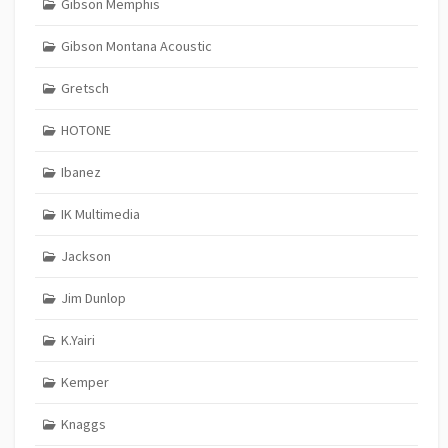
Gibson Memphis
Gibson Montana Acoustic
Gretsch
HOTONE
Ibanez
IK Multimedia
Jackson
Jim Dunlop
K.Yairi
Kemper
Knaggs