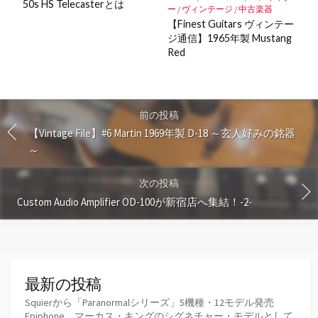
50s HS Telecasterとは
ー
/
ヴィンテージ
/
中古楽器
【Finest Guitars ヴィンテー
ジ通信】1965年製 Mustang
Red
前の投稿
【Vintage File】#6 Martin 1969年製 D-18 ～玄人好みの銘器
～
次の投稿
Custom Audio Amplifier OD-100が新宿店へ集結！-2-
最新の投稿
Squierから「Paranormalシリーズ」5機種・12モデル発売
Epiphone、マーカス・キングのシグネチャー・モデルとして