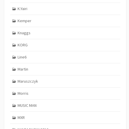
K.Yairi
Kemper
Knaggs
KORG
Line6
Martin
Maruszczyk
Morris
MUSIC MAN
MXR