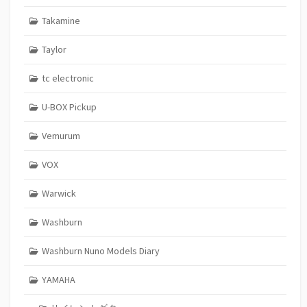
Takamine
Taylor
tc electronic
U-BOX Pickup
Vemurum
VOX
Warwick
Washburn
Washburn Nuno Models Diary
YAMAHA