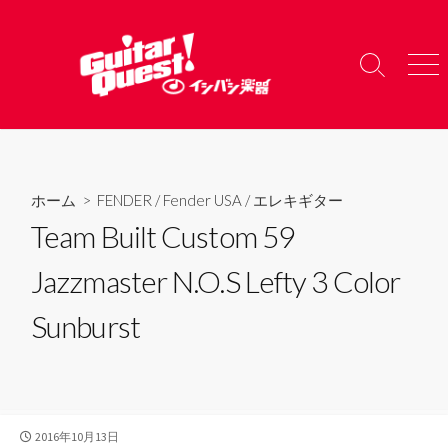
コ
ン
テ
検
メ
ン
索
ニ
ツ
切
ュ
り
ー
へ
替
ス
え
キ
ホーム
>
FENDER
/
Fender USA
/
エレキギター
ッ
Team Built Custom 59
プ
Jazzmaster N.O.S Lefty 3 Color
Sunburst
公
2016年10月13日