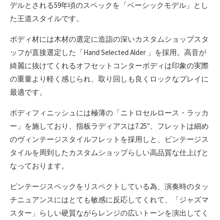
デルとされる59年頃のスペックを「ベーシックモデル」とし
た王道スタイルです。
ボディ材には木材の選定に造詣の深いカスタムショップスタ
ッフが直接選定した「Hand Selected Alder 」を採用。高音が
綺麗に抜けてくれるオフセットコンターボディは印象の実際
の重量より軽く感じられ、取り回しも良くロックなプレイに
最適です。
ボディフィニッシュには極薄の「ニトロセルロース・ラッカ
ー」を施しており、指板ラディアスは7.25″、フレットは細め
のヴィンテージスタイルフレットを採用しと、ビンテージス
タイルを周到したカスタムショップらしい高品質な仕上げと
なっております。
ビンテージスペックをリスペクトしている為、演奏時のタッ
チニュアンスにはとても敏感に反応してくれて、「ジャズマ
スター」らしい硬質ながらレンジの広いトーンを演出してく