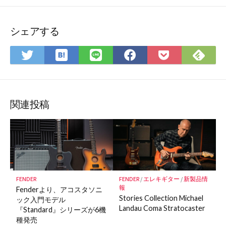
シェアする
は
Fee
Twitter
LINE
Facebook
Pocket
て
で
で
で
で
に
な
購
シ
シ
シ
保
ブ
読
ェ
ェ
ェ
存
ッ
ア
ア
ア
関連投稿
ク
マ
ー
ク
に
保
FENDER
FENDER
/
エレキギター
/
新製品情
存
報
Fenderより、アコスタソニ
Stories Collection Michael
ック入門モデル
Landau Coma Stratocaster
『Standard』シリーズが6機
種発売