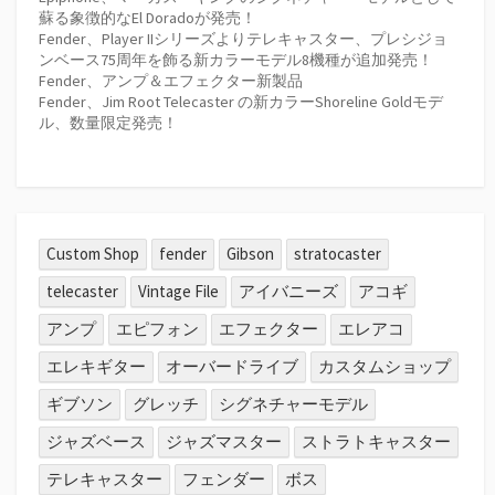
蘇る象徴的なEl Doradoが発売！
Fender、Player IIシリーズよりテレキャスター、プレシジョ
ンベース75周年を飾る新カラーモデル8機種が追加発売！
Fender、アンプ＆エフェクター新製品
Fender、Jim Root Telecaster の新カラーShoreline Goldモデ
ル、数量限定発売！
Custom Shop
fender
Gibson
stratocaster
telecaster
Vintage File
アイバニーズ
アコギ
アンプ
エピフォン
エフェクター
エレアコ
エレキギター
オーバードライブ
カスタムショップ
ギブソン
グレッチ
シグネチャーモデル
ジャズベース
ジャズマスター
ストラトキャスター
テレキャスター
フェンダー
ボス