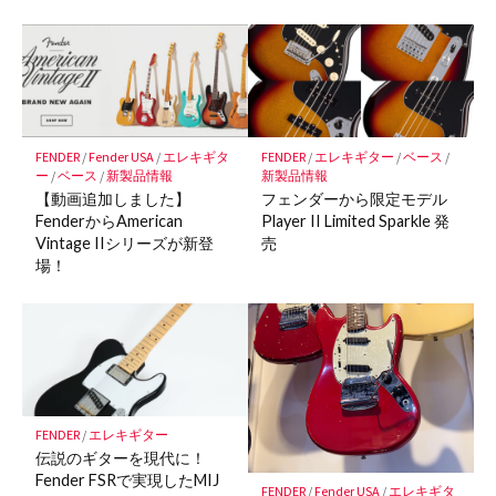
FENDER
/
Fender USA
/
エレキギタ
FENDER
/
エレキギター
/
ベース
/
ー
/
ベース
/
新製品情報
新製品情報
【動画追加しました】
フェンダーから限定モデル
FenderからAmerican
Player II Limited Sparkle 発
Vintage IIシリーズが新登
売
場！
FENDER
/
エレキギター
伝説のギターを現代に！
Fender FSRで実現したMIJ
FENDER
/
Fender USA
/
エレキギタ