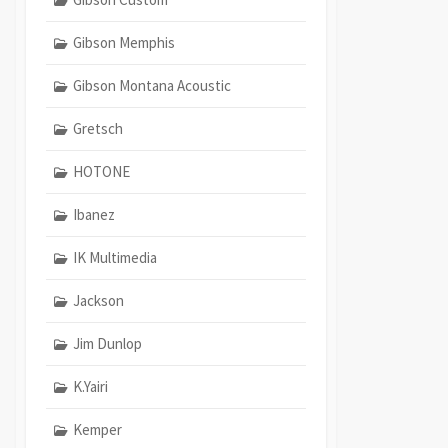
Gibson Memphis
Gibson Montana Acoustic
Gretsch
HOTONE
Ibanez
IK Multimedia
Jackson
Jim Dunlop
K.Yairi
Kemper