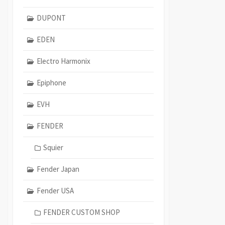
DUPONT
EDEN
Electro Harmonix
Epiphone
EVH
FENDER
Squier
Fender Japan
Fender USA
FENDER CUSTOM SHOP