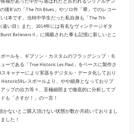
本か候補があった中から選ばれたと言われるシリアルナン
後B’zの「The 7th Blues」やソロ作「華」でのレコー
1本です。当時中学生だった私自身も「The 7th
。（遠い目）また、2014年には有名なヴィンテージギタ
urst Believers II」に掲載された事も記憶に新しいとこ
スポールを、ギブソン・カスタムのフラッグシップ・モ
「True Historic Les Paul」をベースに製作さ
Dスキャナーにより実器をデジタル・データ化しており
Historic59レスポールより、やや細身となっておりプ
クアップの出力等々、至極細部まで徹底的に分析してプ
ンドも「さすが！」の一言！
頂かないとご購入頂けない状態が数か月続いておりまし
りました！