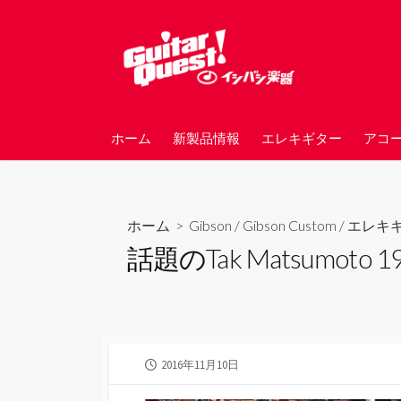
コ
ン
テ
ン
ツ
へ
ホーム
新製品情報
エレキギター
アコ
ス
キ
ッ
プ
ホーム
>
Gibson
/
Gibson Custom
/
エレキ
話題のTak Matsumoto 
公
2016年11月10日
開
日