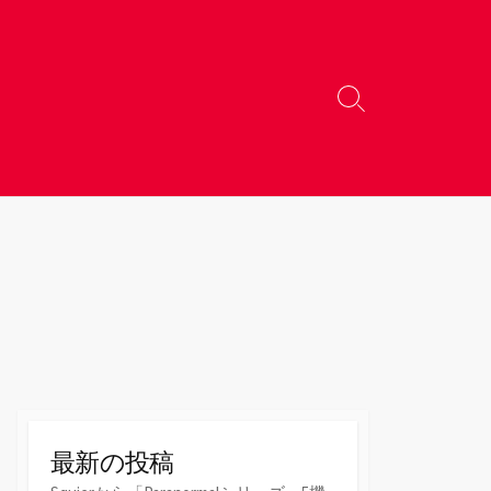
検
索
切
り
替
え
最新の投稿