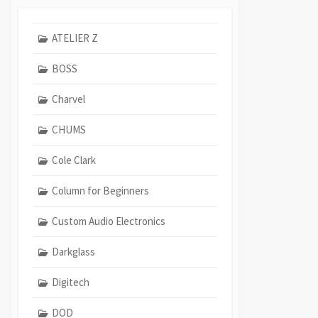
ATELIER Z
BOSS
Charvel
CHUMS
Cole Clark
Column for Beginners
Custom Audio Electronics
Darkglass
Digitech
DOD