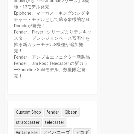
Squierから「Paranormalシリーズ」5機
種・12モデル発売
Epiphone、マーカス・キングのシグネ
チャー・モデルとして蘇る象徴的なEl
Doradoが発売！
Fender、Player IIシリーズよりテレキャ
スター、プレシジョンベース75周年を
飾る新カラーモデル8機種が追加発
売！
Fender、アンプ＆エフェクター新製品
Fender、Jim Root Telecaster の新カラ
ーShoreline Goldモデル、数量限定発
売！
Custom Shop
fender
Gibson
stratocaster
telecaster
Vintage File
アイバニーズ
アコギ