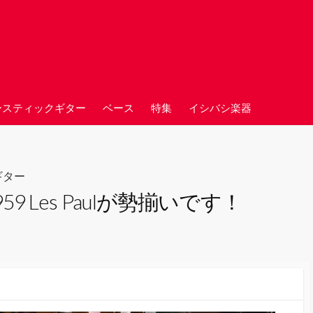
ースティックギター
ベース
特集
イシバシ楽器
ギター
1959 Les Paulが勢揃いです！