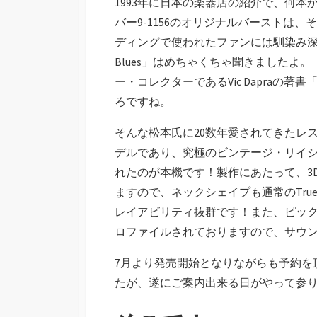
1993年に日本の楽器店の紹介で、何
バー9-1156のオリジナルバーストは、その
ディングで使われたファンには馴染み深い
Blues」はめちゃくちゃ聞きましたよ
ー・コレクターであるVic Dapraの著書「B
ろですね。
そんな松本氏に20数年愛されてきたレ
デルであり、究極のビンテージ・リイシューである
れたのが本機です！製作にあたって、3
ますので、ネックシェイプも通常のTrue 
レイアビリティ抜群です！また、ピッ
ロファイルされておりますので、サウ
7月より発売開始となりながらも予約を
たが、遂にご案内出来る日がやって参