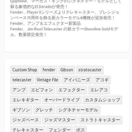
Epiphone、マーカス・キングのシグネチャー・モデルとして
蘇る象徴的なEl Doradoが発売！
Fender、Player IIシリーズよりテレキャスター、プレシジョ
ンベース75周年を飾る新カラーモデル8機種が追加発売！
Fender、アンプ＆エフェクター新製品
Fender、Jim Root Telecaster の新カラーShoreline Goldモデ
ル、数量限定発売！
Custom Shop
fender
Gibson
stratocaster
telecaster
Vintage File
アイバニーズ
アコギ
アンプ
エピフォン
エフェクター
エレアコ
エレキギター
オーバードライブ
カスタムショップ
ギブソン
グレッチ
シグネチャーモデル
ジャズベース
ジャズマスター
ストラトキャスター
テレキャスター
フェンダー
ボス