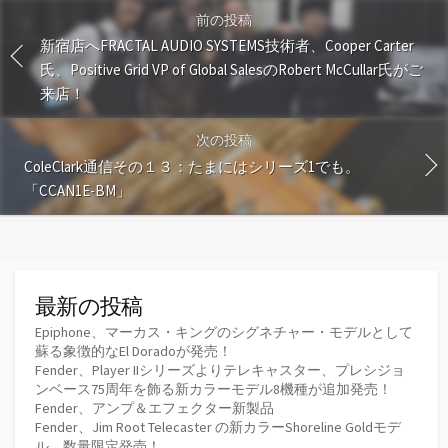
前の投稿
新宿店へFRACTAL AUDIO SYSTEMS技術者、Cooper Carter
氏、Positive Grid VP of Global SalesのRobert McCullar氏がご
来店！
次の投稿
ColeClark通信その１３：たまにはシリーズ1でも。
「CCAN1E-BM」
最新の投稿
Epiphone、マーカス・キングのシグネチャー・モデルとして
蘇る象徴的なEl Doradoが発売！
Fender、Player IIシリーズよりテレキャスター、プレシジョ
ンベース75周年を飾る新カラーモデル8機種が追加発売！
Fender、アンプ＆エフェクター新製品
Fender、Jim Root Telecaster の新カラーShoreline Goldモデ
ル、数量限定発売！