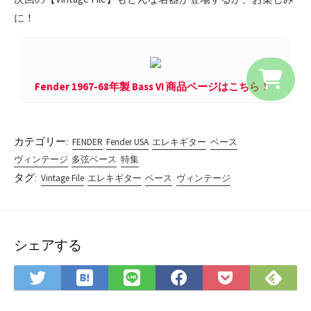
に！
Fender 1967-68年製 Bass VI 商品ページはこちら！
カテゴリー:
FENDER
Fender USA
エレキギター
ベース
ヴィンテージ
多弦ベース
特集
タグ:
Vintage File
エレキギター
ベース
ヴィンテージ
シェアする
は
Fee
Twitter
LINE
Facebook
Pocket
て
で
で
で
で
に
な
購
シ
シ
シ
保