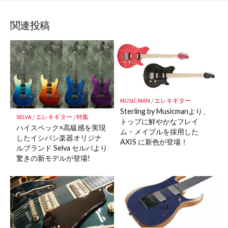
ブ
読
ェ
ェ
ェ
存
ッ
ア
ア
ア
関連投稿
ク
マ
ー
ク
に
保
MUSIC MAN
/
エレキギター
存
Sterling by Musicmanより、
SELVA
/
エレキギター
/
特集
トップに鮮やかなフレイ
ハイスペック×高級感を実現
ム・メイプルを採用した
したイシバシ楽器オリジナ
AXIS に新色が登場！
ルブランド Selva セルバより
驚きの新モデルが登場!