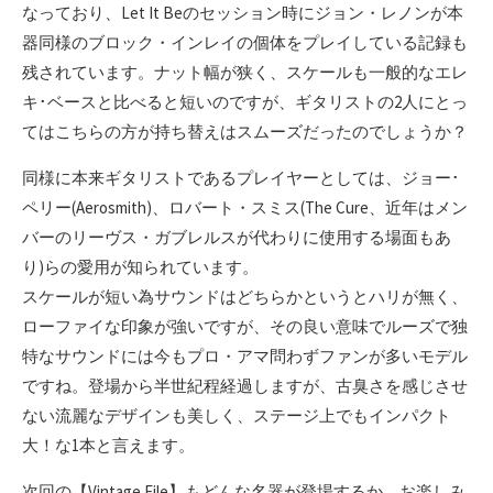
なっており、Let It Beのセッション時にジョン・レノンが本
器同様のブロック・インレイの個体をプレイしている記録も
残されています。ナット幅が狭く、スケールも一般的なエレ
キ･ベースと比べると短いのですが、ギタリストの2人にとっ
てはこちらの方が持ち替えはスムーズだったのでしょうか？
同様に本来ギタリストであるプレイヤーとしては、ジョー･
ペリー(Aerosmith)、ロバート・スミス(The Cure、近年はメン
バーのリーヴス・ガブレルスが代わりに使用する場面もあ
り)らの愛用が知られています。
スケールが短い為サウンドはどちらかというとハリが無く、
ローファイな印象が強いですが、その良い意味でルーズで独
特なサウンドには今もプロ・アマ問わずファンが多いモデル
ですね。登場から半世紀程経過しますが、古臭さを感じさせ
ない流麗なデザインも美しく、ステージ上でもインパクト
大！な1本と言えます。
次回の【Vintage File】もどんな名器が登場するか、お楽しみ