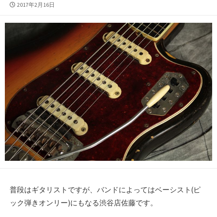
公
2017年2月16日
開
日
普段はギタリストですが、バンドによってはベーシスト(ピ
ック弾きオンリー)にもなる渋谷店佐藤です。