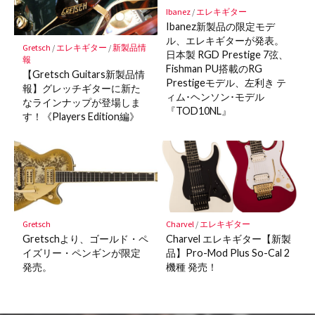
Ibanez
/
エレキギター
Ibanez新製品の限定モデ
ル、エレキギターが発表。
Gretsch
/
エレキギター
/
新製品情
日本製 RGD Prestige 7弦、
報
Fishman PU搭載のRG
【Gretsch Guitars新製品情
Prestigeモデル、左利き テ
報】グレッチギターに新た
ィム･ヘンソン･モデル
なラインナップが登場しま
『TOD10NL』
す！《Players Edition編》
Gretsch
Charvel
/
エレキギター
Gretschより、ゴールド・ペ
Charvel エレキギター【新製
イズリー・ペンギンが限定
品】Pro-Mod Plus So-Cal 2
発売。
機種 発売！