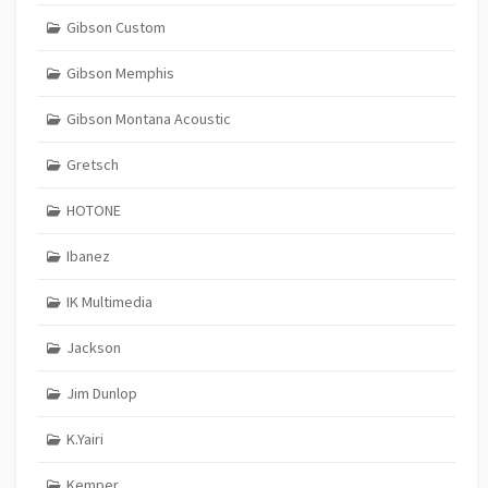
Gibson Custom
Gibson Memphis
Gibson Montana Acoustic
Gretsch
HOTONE
Ibanez
IK Multimedia
Jackson
Jim Dunlop
K.Yairi
Kemper