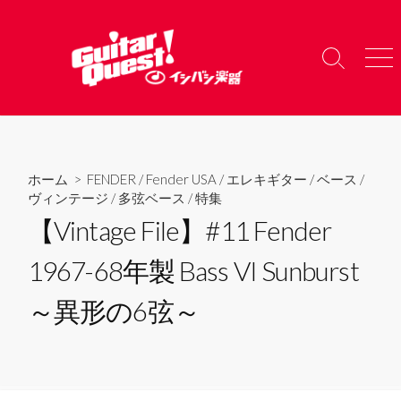
コ
ン
テ
検
メ
ン
索
ニ
ツ
切
ュ
り
ー
へ
替
ス
え
キ
ホーム
>
FENDER
/
Fender USA
/
エレキギター
/
ベース
/
ッ
ヴィンテージ
/
多弦ベース
/
特集
プ
【Vintage File】#11 Fender
1967-68年製 Bass VI Sunburst
～異形の6弦～