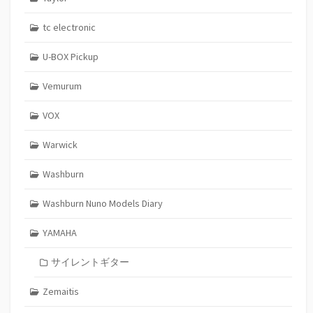
tc electronic
U-BOX Pickup
Vemurum
VOX
Warwick
Washburn
Washburn Nuno Models Diary
YAMAHA
サイレントギター
Zemaitis