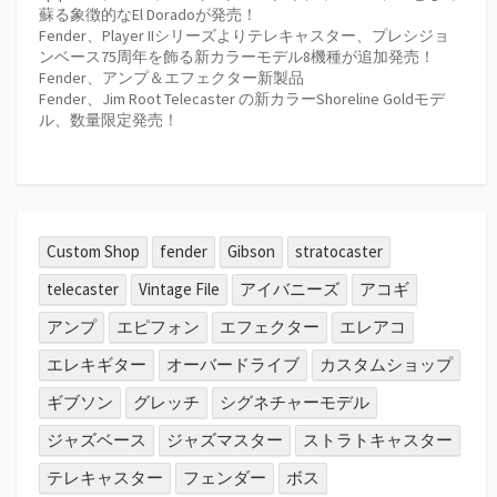
蘇る象徴的なEl Doradoが発売！
Fender、Player IIシリーズよりテレキャスター、プレシジョ
ンベース75周年を飾る新カラーモデル8機種が追加発売！
Fender、アンプ＆エフェクター新製品
Fender、Jim Root Telecaster の新カラーShoreline Goldモデ
ル、数量限定発売！
Custom Shop
fender
Gibson
stratocaster
telecaster
Vintage File
アイバニーズ
アコギ
アンプ
エピフォン
エフェクター
エレアコ
エレキギター
オーバードライブ
カスタムショップ
ギブソン
グレッチ
シグネチャーモデル
ジャズベース
ジャズマスター
ストラトキャスター
テレキャスター
フェンダー
ボス