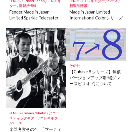
FENDER
/
Fender Japan
/
エレキギ
FENDER
/
エレキギター
/
ベース
/
ター
/
新製品情報
新製品情報
Fender Made in Japan
Made in Japan Limited
Limited Sparkle Telecaster
International Colorシリーズ
その他
【Cubase 8 シリーズ】無償
バージョンアップ期間(グレ
ースピリオド)について
FENDER
/
Gibson
/
Martin
/
アコー
スティックギター
/
エレキギター
/
ベース
楽器考察その4 「マーティ