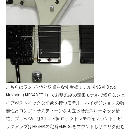
こちらはランディVと双璧をなす看板モデルKING V!!Dave・
Mustain（MEGADETH）でお馴染みの定番モデルで鋭角なシェ
イプがストイックな印象を持つモデル。ハイポジションの演
奏性とロング・サスティーンを両立させたスルーネック構
造、ブリッジにはSchaller製 ロックトレモロをマウント。ピ
ックアップはHR/HMの定番EMG-81をマウントしザクザク刻む