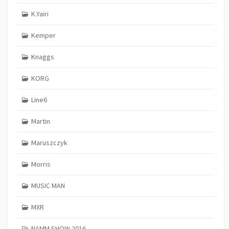
K.Yairi
Kemper
Knaggs
KORG
Line6
Martin
Maruszczyk
Morris
MUSIC MAN
MXR
NAMM SHOW 2016