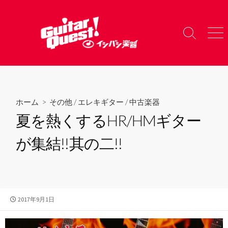
コ
ン
テ
検
メ
ン
索
ニ
ツ
切
ュ
り
ー
へ
替
ス
え
キ
ホーム
>
その他
/
エレキギター
/
中古楽器
ッ
夏を熱くするHR/HMギター
プ
が集結!!其の二!!
公
2017年9月1日
開
日