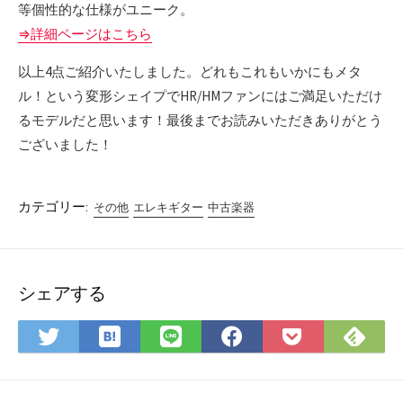
等個性的な仕様がユニーク。
⇒詳細ページはこちら
以上4点ご紹介いたしました。どれもこれもいかにもメタ
ル！という変形シェイプでHR/HMファンにはご満足いただけ
るモデルだと思います！最後までお読みいただきありがとう
ございました！
カテゴリー:
その他
エレキギター
中古楽器
シェアする
は
Fee
Twitter
LINE
Facebook
Pocket
て
で
で
で
で
に
な
購
シ
シ
シ
保
ブ
読
ェ
ェ
ェ
存