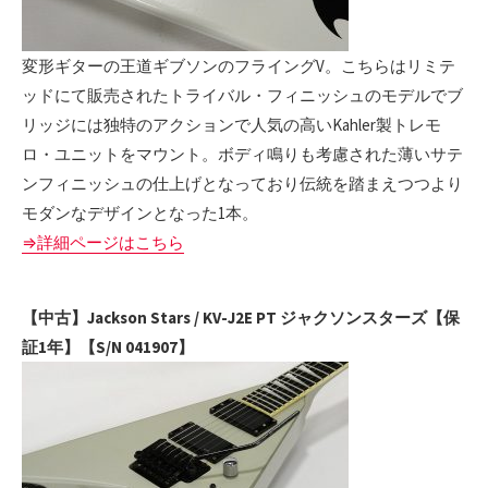
変形ギターの王道ギブソンのフライングV。こちらはリミテ
ッドにて販売されたトライバル・フィニッシュのモデルでブ
リッジには独特のアクションで人気の高いKahler製トレモ
ロ・ユニットをマウント。ボディ鳴りも考慮された薄いサテ
ンフィニッシュの仕上げとなっており伝統を踏まえつつより
モダンなデザインとなった1本。
⇒詳細ページはこちら
【中古】Jackson Stars / KV-J2E PT ジャクソンスターズ【保
証1年】【S/N 041907】