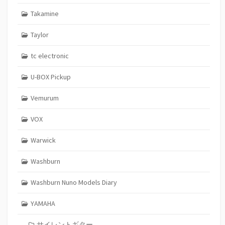
Takamine
Taylor
tc electronic
U-BOX Pickup
Vemurum
VOX
Warwick
Washburn
Washburn Nuno Models Diary
YAMAHA
サイレントギター