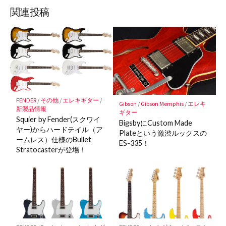
ッ
ア
ア
ア
関連投稿
ク
マ
ー
ク
に
保
存
FENDER
/
その他
/
エレキギター
/
Gibson
/
Gibson Memphis
/
エレキ
新製品情報
ギター
Squier by Fender(スクワイ
BigsbyにCustom Made
ヤー)からハードテイル（ア
Plateという激渋ルックスの
ームレス）仕様のBullet
ES-335！
Stratocasterが登場！