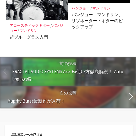
バンジョー
/
マンドリン
バンジョー、マンドリン、
リゾネーター・ギターのピ
アコースティックギター
/
バンジ
ックアップ
ョー
/
マンドリン
超ブルーグラス入門
前の投稿
FRACTAL AUDIO SYSTEMS Axe-Fx使い方徹底解説！-Auto
Engage編-
次の投稿
Muprhy Burst最新作が入荷！
最新の投稿