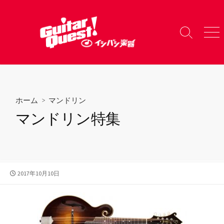
コ
ン
テ
検
メ
ン
索
ニ
ツ
切
ュ
り
ー
へ
替
ス
え
キ
ホーム
>
マンドリン
ッ
マンドリン特集
プ
公
2017年10月10日
開
日