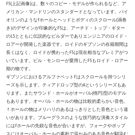
F5(上記画像)は、数々のコピー・モデルが作られるなど、ア
メリカン・マンドリンのスタンダードとなっています。バイ
オリンのようなfホールとヘッドとボディのスクロール(渦巻
き)のデザインが印象的なF5は、アーチド・トップ・ギター
のL5とともに伝説的なビルダーでありエンジニアのロイド・
ロアーが開発した楽器です。ロイドのギブソンの在籍期間は
長くはなく、ロイドが携わったF5は現在相当なプレミアがつ
いています。ビル・モンローが愛用したF5もロイド・ロアー
期の物です。
ギブソンにおけるアルファベットFはスクロールを持つシリ
ーズを示します。ティアドロップ型のAというシリーズもあ
ります。またサウンド・ホールがオーバル(楕円)型のモデル
もあります。オーバル・ホールの物は比較的柔らかい音色、
ｆホールの物はメリハリのあるはっきりとした音色という違
いがあります。ブルーグラスのような技巧的な演奏スタイル
にはfホールの先鋭な音色が合いますが、フォークやポップ
スにはオーバル・ホールの素朴で温かみのある音色が馴染む