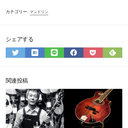
カテゴリー:
マンドリン
シェアする
は
Fee
Twitter
LINE
Facebook
Pocket
て
で
で
で
で
に
な
購
シ
シ
シ
保
ブ
読
ェ
ェ
ェ
存
ッ
ア
ア
ア
関連投稿
ク
マ
ー
ク
に
保
存