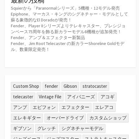
Squierから「Paranormalシリーズ」5機種・12モデル発売
Epiphone、マーカス・キングのシグネチャー・モデルとして
蘇る象徴的なEl Doradoが発売！
Fender、Player IIシリーズよりテレキャスター、プレシジョ
ンベース75周年を飾る新カラーモデル8機種が追加発売！
Fender、アンプ＆エフェクター新製品
Fender、Jim Root Telecaster の新カラーShoreline Goldモデ
ル、数量限定発売！
Custom Shop
fender
Gibson
stratocaster
telecaster
Vintage File
アイバニーズ
アコギ
アンプ
エピフォン
エフェクター
エレアコ
エレキギター
オーバードライブ
カスタムショップ
ギブソン
グレッチ
シグネチャーモデル
ジャズベース
ジャズマスター
ストラトキャスター