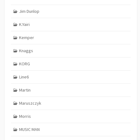
Jim Dunlop
K.Yairi
Kemper
Knaggs
KORG
Line6
Martin
Maruszczyk
Morris
MUSIC MAN