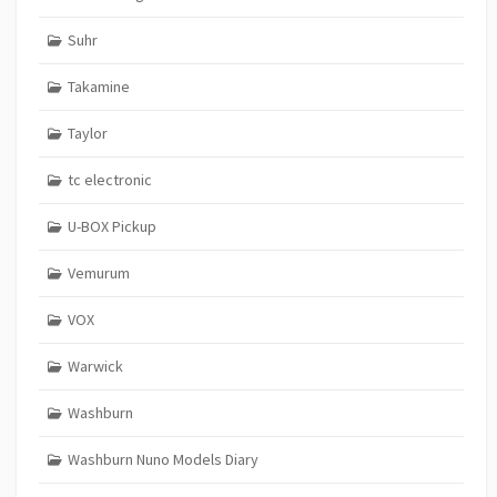
Suhr
Takamine
Taylor
tc electronic
U-BOX Pickup
Vemurum
VOX
Warwick
Washburn
Washburn Nuno Models Diary