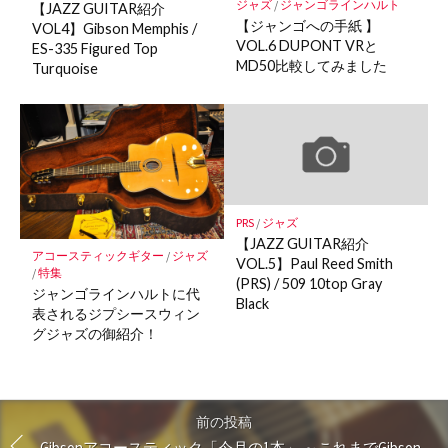
ジャズ
/
ジャンゴラインハルト
【JAZZ GUITAR紹介
【ジャンゴへの手紙 】
VOL4】Gibson Memphis /
VOL.6 DUPONT VRと
ES-335 Figured Top
MD50比較してみました
Turquoise
PRS
/
ジャズ
【JAZZ GUITAR紹介
アコースティックギター
/
ジャズ
VOL.5】Paul Reed Smith
/
特集
(PRS) / 509 10top Gray
ジャンゴラインハルトに代
Black
表されるジプシースウィン
グジャズの御紹介！
前の投稿
Gibsonアコースティック「今月の1本」 ～これまでGibson