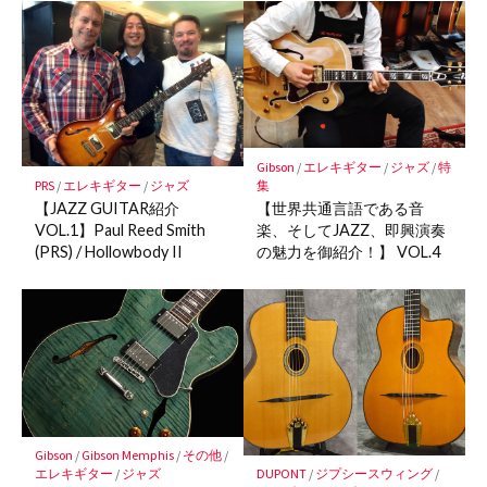
マ
ー
ク
に
保
存
Gibson
/
エレキギター
/
ジャズ
/
特
PRS
/
エレキギター
/
ジャズ
集
【JAZZ GUITAR紹介
【世界共通言語である音
VOL.1】Paul Reed Smith
楽、そしてJAZZ、即興演奏
(PRS) / Hollowbody II
の魅力を御紹介！】 VOL.4
Gibson
/
Gibson Memphis
/
その他
/
DUPONT
/
ジプシースウィング
/
エレキギター
/
ジャズ