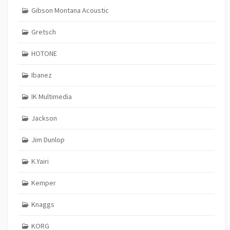
Gibson Montana Acoustic
Gretsch
HOTONE
Ibanez
IK Multimedia
Jackson
Jim Dunlop
K.Yairi
Kemper
Knaggs
KORG