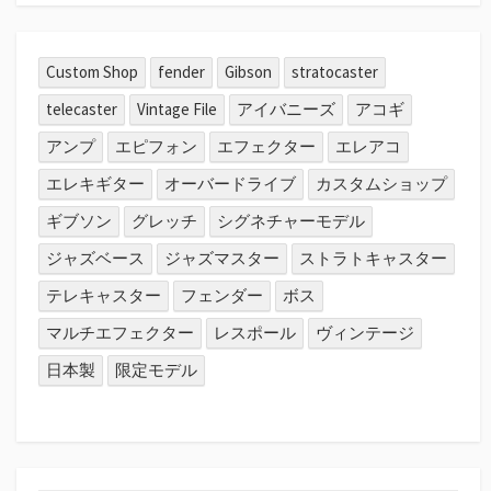
Custom Shop
fender
Gibson
stratocaster
telecaster
Vintage File
アイバニーズ
アコギ
アンプ
エピフォン
エフェクター
エレアコ
エレキギター
オーバードライブ
カスタムショップ
ギブソン
グレッチ
シグネチャーモデル
ジャズベース
ジャズマスター
ストラトキャスター
テレキャスター
フェンダー
ボス
マルチエフェクター
レスポール
ヴィンテージ
日本製
限定モデル