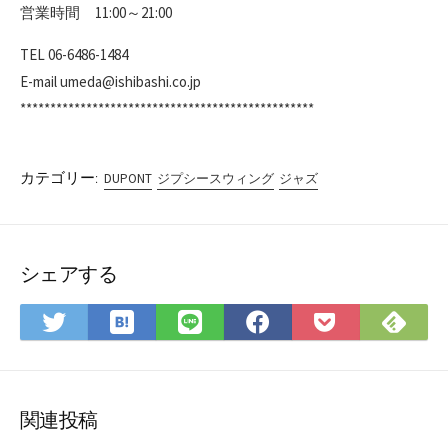
営業時間 11:00～21:00
TEL 06-6486-1484
E-mail umeda@ishibashi.co.jp
*************************************************
カテゴリー:
DUPONT
ジプシースウィング
ジャズ
シェアする
は
Fee
Twitter
LINE
Facebook
Pocket
て
で
で
で
で
に
な
購
シ
シ
シ
保
ブ
読
ェ
ェ
ェ
存
ッ
ア
ア
ア
関連投稿
ク