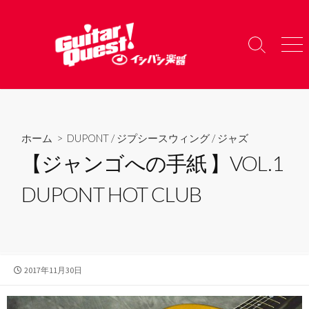
コ
ン
テ
検
メ
ン
索
ニ
ツ
切
ュ
り
ー
へ
替
ス
え
キ
ホーム
>
DUPONT
/
ジプシースウィング
/
ジャズ
ッ
【ジャンゴへの手紙 】VOL.1
プ
DUPONT HOT CLUB
公
2017年11月30日
開
日