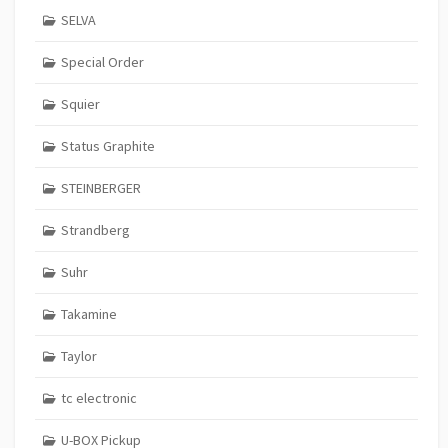
SELVA
Special Order
Squier
Status Graphite
STEINBERGER
Strandberg
Suhr
Takamine
Taylor
tc electronic
U-BOX Pickup