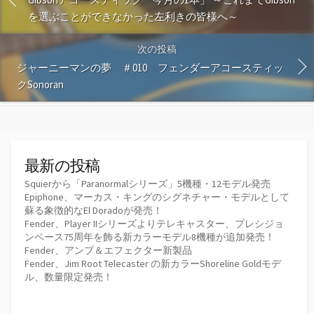
を選ぶことができなかった左利きの皆様へ～
次の投稿
ジャーニーマンの夢 ＃010 フェンダーアコースティッ
クSonoran
最新の投稿
Squierから「Paranormalシリーズ」5機種・12モデル発売
Epiphone、マーカス・キングのシグネチャー・モデルとして
蘇る象徴的なEl Doradoが発売！
Fender、Player IIシリーズよりテレキャスター、プレシジョ
ンベース75周年を飾る新カラーモデル8機種が追加発売！
Fender、アンプ＆エフェクター新製品
Fender、Jim Root Telecaster の新カラーShoreline Goldモデ
ル、数量限定発売！