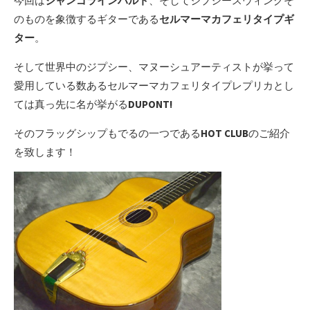
今回は
ジャンゴラインハルト
、そしてジプシースウィングそ
のものを象徴するギターである
セルマーマカフェリタイプギ
ター
。
そして世界中のジプシー、マヌーシュアーティストが挙って
愛用している数あるセルマーマカフェリタイプレプリカとし
ては真っ先に名が挙がる
DUPONT!
そのフラッグシップもでるの一つである
HOT CLUB
のご紹介
を致します！