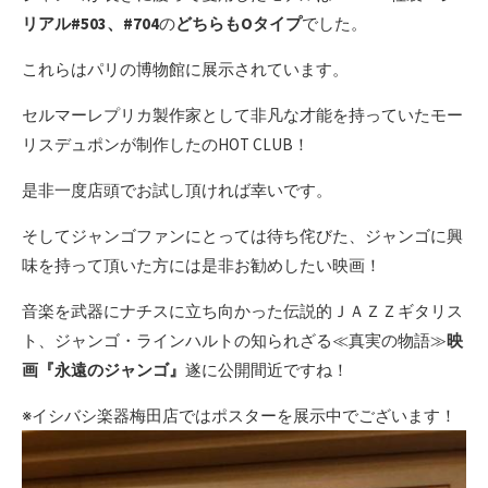
リアル#503、#704
の
どちらもOタイプ
でした。
これらはパリの博物館に展示されています。
セルマーレプリカ製作家として非凡な才能を持っていたモー
リスデュポンが制作したのHOT CLUB！
是非一度店頭でお試し頂ければ幸いです。
そしてジャンゴファンにとっては待ち侘びた、ジャンゴに興
味を持って頂いた方には是非お勧めしたい映画！
音楽を武器にナチスに立ち向かった伝説的ＪＡＺＺギタリス
ト、ジャンゴ・ラインハルトの知られざる≪真実の物語≫
映
画『永遠のジャンゴ』
遂に公開間近ですね！
※イシバシ楽器梅田店ではポスターを展示中でございます！