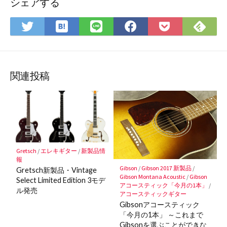
シェアする
は
Fee
Twitter
LINE
Facebook
Pocket
て
で
で
で
で
に
な
購
シ
シ
シ
保
ブ
読
ェ
ェ
ェ
存
ッ
ア
ア
ア
関連投稿
ク
マ
ー
ク
に
保
Gretsch
/
エレキギター
/
新製品情
存
報
Gibson
/
Gibson 2017 新製品
/
Gretsch新製品・Vintage
Gibson Montana Acoustic
/
Gibson
Select Limited Edition 3モデ
アコースティック「今月の1本」
/
ル発売
アコースティックギター
Gibsonアコースティック
「今月の1本」 ～これまで
Gibsonを選ぶことができな