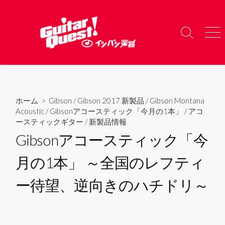
コ
ン
テ
検
メ
ン
索
ニ
ツ
切
ュ
り
ー
へ
替
ス
え
キ
ホーム
>
Gibson
/
Gibson 2017 新製品
/
Gibson Montana
ッ
Acoustic
/
Gibsonアコースティック「今月の1本」
/
アコ
プ
ースティックギター
/
新製品情報
Gibsonアコースティック「今
月の1本」 ～全国のレフティ
ー待望、逆向きのハチドリ～