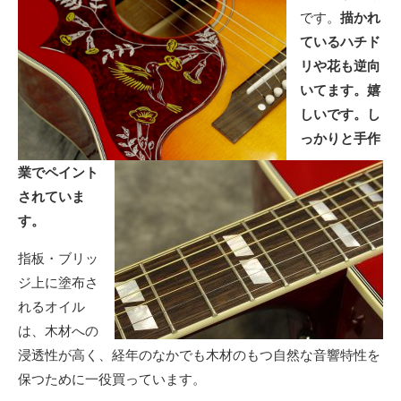
です。
描かれ
ているハチド
リや花も逆向
いてます。嬉
しいです。し
っかりと手作
業でペイント
されていま
す。
指板・ブリッ
ジ上に塗布さ
れるオイル
は、木材への
浸透性が高く、経年のなかでも木材のもつ自然な音響特性を
保つために一役買っています。