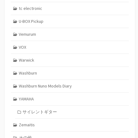
tc electronic
U-BOX Pickup
Vemurum
VOX
Warwick
Washburn
Washburn Nuno Models Diary
YAMAHA
サイレントギター
Zemaitis
その他