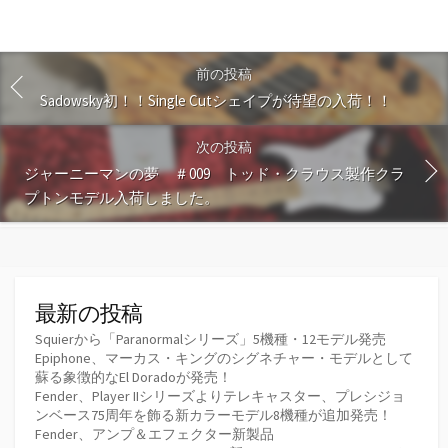
前の投稿
Sadowsky初！！Single Cutシェイプが待望の入荷！！
次の投稿
ジャーニーマンの夢 ＃009 トッド・クラウス製作クラ
プトンモデル入荷しました。
最新の投稿
Squierから「Paranormalシリーズ」5機種・12モデル発売
Epiphone、マーカス・キングのシグネチャー・モデルとして
蘇る象徴的なEl Doradoが発売！
Fender、Player IIシリーズよりテレキャスター、プレシジョ
ンベース75周年を飾る新カラーモデル8機種が追加発売！
Fender、アンプ＆エフェクター新製品