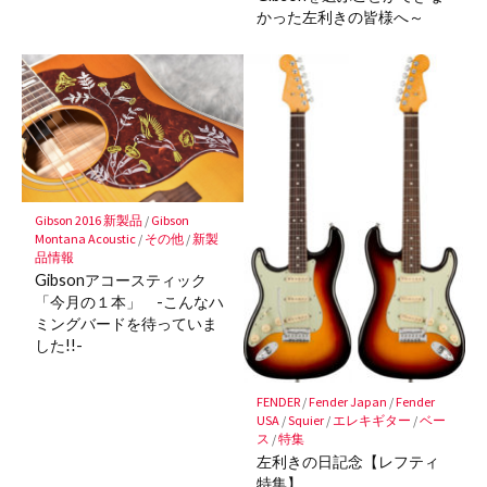
かった左利きの皆様へ～
Gibson 2016 新製品
/
Gibson
Montana Acoustic
/
その他
/
新製
品情報
Gibsonアコースティック
「今月の１本」 -こんなハ
ミングバードを待っていま
した!!-
FENDER
/
Fender Japan
/
Fender
USA
/
Squier
/
エレキギター
/
ベー
ス
/
特集
左利きの日記念【レフティ
特集】