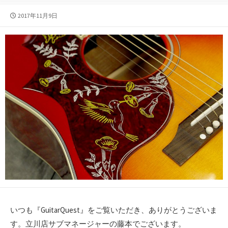
公
2017年11月9日
開
日
いつも『GuitarQuest』をご覧いただき、ありがとうございま
す。立川店サブマネージャーの藤本でございます。