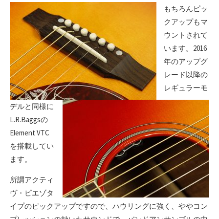
もちろんピッ
クアップもマ
ウントされて
います。2016
年のアップグ
レード以降の
レギュラーモ
デルと同様に
L.R.Baggsの
Element VTC
を搭載してい
ます。
所謂アクティ
ヴ・ピエゾタ
イプのピックアップですので、ハウリングに強く、ややコン