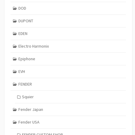
DOD
DUPONT
EDEN
Electro Harmonix
Epiphone
EVH
FENDER
Squier
Fender Japan
Fender USA
FENDER CUSTOM SHOP