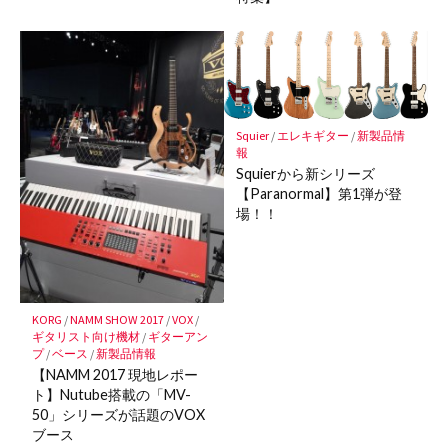
Squier
/
エレキギター
/
新製品情
報
Squierから新シリーズ
【Paranormal】第1弾が登
場！！
KORG
/
NAMM SHOW 2017
/
VOX
/
ギタリスト向け機材
/
ギターアン
プ
/
ベース
/
新製品情報
【NAMM 2017 現地レポー
ト】Nutube搭載の「MV-
50」シリーズが話題のVOX
ブース