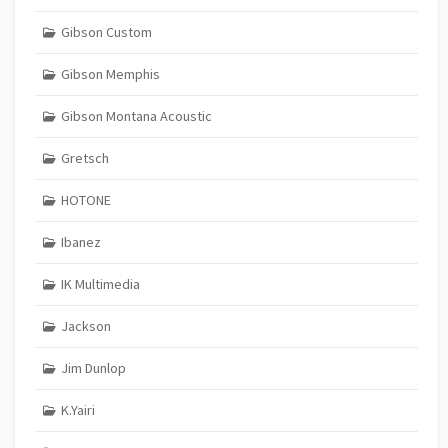
Gibson Custom
Gibson Memphis
Gibson Montana Acoustic
Gretsch
HOTONE
Ibanez
IK Multimedia
Jackson
Jim Dunlop
K.Yairi