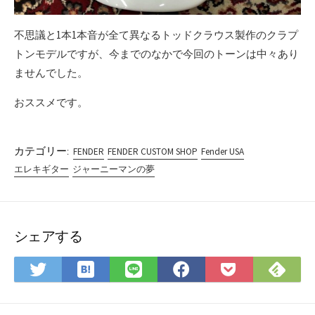
不思議と1本1本音が全て異なるトッドクラウス製作のクラプ
トンモデルですが、今までのなかで今回のトーンは中々あり
ませんでした。
おススメです。
カテゴリー:
FENDER
FENDER CUSTOM SHOP
Fender USA
エレキギター
ジャーニーマンの夢
シェアする
は
Fee
Twitter
LINE
Facebook
Pocket
て
で
で
で
で
に
な
購
シ
シ
シ
保