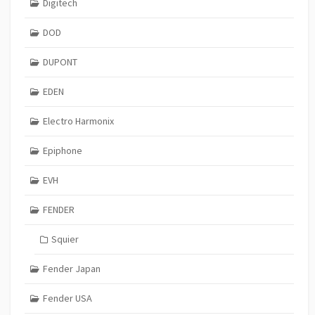
Digitech
DOD
DUPONT
EDEN
Electro Harmonix
Epiphone
EVH
FENDER
Squier
Fender Japan
Fender USA