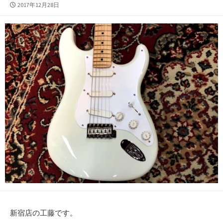
公
2017年12月28日
開
日
新宿店の工藤です。