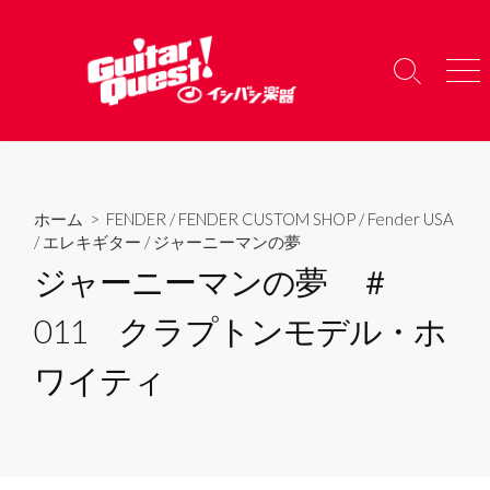
コ
ン
テ
検
メ
ン
索
ニ
ツ
切
ュ
り
ー
へ
替
ス
え
キ
ホーム
>
FENDER
/
FENDER CUSTOM SHOP
/
Fender USA
ッ
/
エレキギター
/
ジャーニーマンの夢
プ
ジャーニーマンの夢 ＃
011 クラプトンモデル・ホ
ワイティ