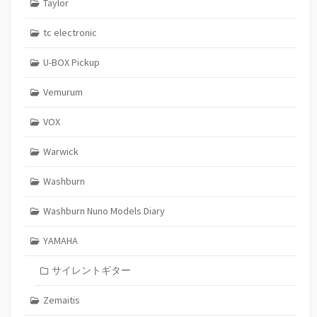
Taylor
tc electronic
U-BOX Pickup
Vemurum
VOX
Warwick
Washburn
Washburn Nuno Models Diary
YAMAHA
サイレントギター
Zemaitis