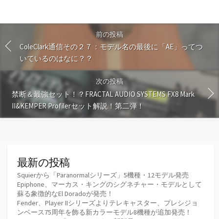
前の投稿
ColeClark通信その２７：モデル名の最後に「AE」ってつ
いているのはなに？？
次の投稿
禁断＆最強セット！？FRACTAL AUDIO SYSTEMS FX8 Mark
II&KEMPER Profilerセット解説！第二弾！
最新の投稿
Squierから「Paranormalシリーズ」5機種・12モデル発売
Epiphone、マーカス・キングのシグネチャー・モデルとして
蘇る象徴的なEl Doradoが発売！
Fender、Player IIシリーズよりテレキャスター、プレシジョ
ンベース75周年を飾る新カラーモデル8機種が追加発売！