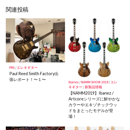
ブ
読
ェ
ェ
ェ
存
ッ
ア
ア
ア
関連投稿
ク
マ
ー
ク
に
保
存
PRS
/
エレキギター
Paul Reed Smith Factory出
張レポート！〜１〜
Ibanez
/
NAMM SHOW 2019
/
エレ
キギター
/
新製品情報
【NAMM2019】Ibanez /
Artcoreシリーズに鮮やかな
カラーやエキゾチックウッ
ドをまとったモデルが登
場！