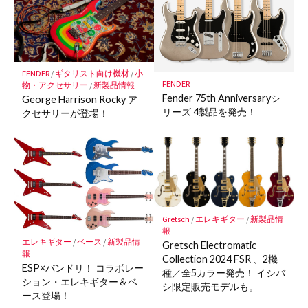
FENDER
/
ギタリスト向け機材
/
小
FENDER
物・アクセサリー
/
新製品情報
Fender 75th Anniversaryシ
George Harrison Rocky ア
リーズ 4製品を発売！
クセサリーが登場！
Gretsch
/
エレキギター
/
新製品情
報
エレキギター
/
ベース
/
新製品情
Gretsch Electromatic
報
Collection 2024 FSR 、2機
ESP×バンドリ！ コラボレー
種／全5カラー発売！ イシバ
ション・エレキギター＆ベ
シ限定販売モデルも。
ース登場！