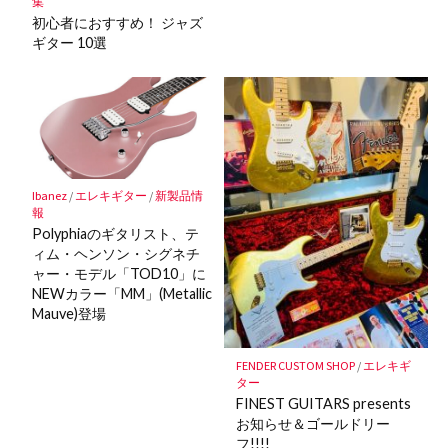
集
初心者におすすめ！ ジャズ
ギター 10選
Ibanez
/
エレキギター
/
新製品情
報
Polyphiaのギタリスト、テ
ィム・ヘンソン・シグネチ
ャー・モデル「TOD10」に
NEWカラー「MM」(Metallic
Mauve)登場
FENDER CUSTOM SHOP
/
エレキギ
ター
FINEST GUITARS presents
お知らせ＆ゴールドリー
フ!!!!