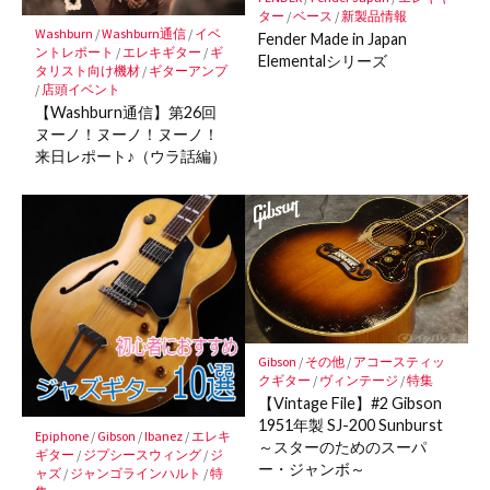
存
ター
/
ベース
/
新製品情報
Washburn
/
Washburn通信
/
イベ
Fender Made in Japan
ントレポート
/
エレキギター
/
ギ
Elementalシリーズ
タリスト向け機材
/
ギターアンプ
/
店頭イベント
【Washburn通信】第26回
ヌーノ！ヌーノ！ヌーノ！
来日レポート♪（ウラ話編）
Gibson
/
その他
/
アコースティッ
クギター
/
ヴィンテージ
/
特集
【Vintage File】#2 Gibson
1951年製 SJ-200 Sunburst
Epiphone
/
Gibson
/
Ibanez
/
エレキ
～スターのためのスーパ
ギター
/
ジプシースウィング
/
ジ
ー・ジャンボ～
ャズ
/
ジャンゴラインハルト
/
特