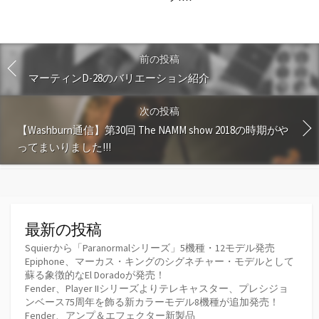
前の投稿
マーティンD-28のバリエーション紹介
次の投稿
【Washburn通信】第30回 The NAMM show 2018の時期がや
ってまいりました!!!
最新の投稿
Squierから「Paranormalシリーズ」5機種・12モデル発売
Epiphone、マーカス・キングのシグネチャー・モデルとして
蘇る象徴的なEl Doradoが発売！
Fender、Player IIシリーズよりテレキャスター、プレシジョ
ンベース75周年を飾る新カラーモデル8機種が追加発売！
Fender、アンプ＆エフェクター新製品