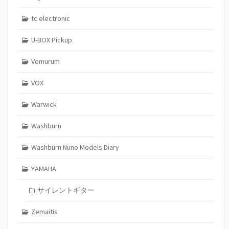
tc electronic
U-BOX Pickup
Vemurum
VOX
Warwick
Washburn
Washburn Nuno Models Diary
YAMAHA
サイレントギター
Zemaitis