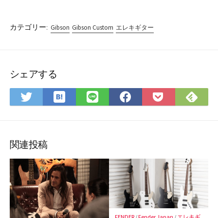
カテゴリー:
Gibson
Gibson Custom
エレキギター
シェアする
は
Fee
Twitter
LINE
Facebook
Pocket
て
で
で
で
で
に
な
購
シ
シ
シ
保
ブ
読
ェ
ェ
ェ
存
ッ
ア
ア
ア
関連投稿
ク
マ
ー
ク
に
保
FENDER
/
Fender Japan
/
エレキギ