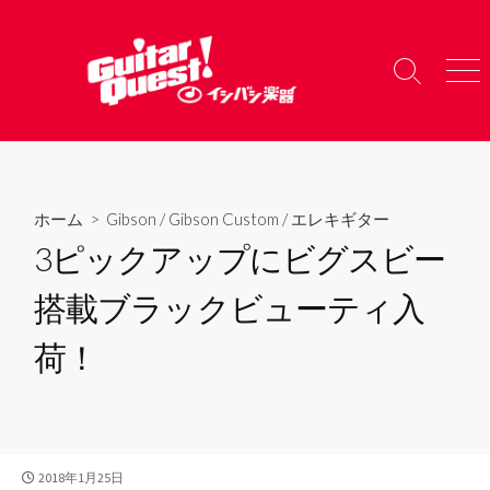
コ
ン
テ
検
メ
ン
索
ニ
ツ
切
ュ
り
ー
へ
替
ス
え
キ
ホーム
>
Gibson
/
Gibson Custom
/
エレキギター
ッ
3ピックアップにビグスビー
プ
搭載ブラックビューティ入
荷！
公
2018年1月25日