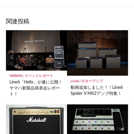
な
購
シ
シ
シ
保
ブ
読
ェ
ェ
ェ
存
ッ
ア
ア
ア
関連投稿
ク
マ
ー
ク
に
保
存
YAMAHA
/
イベントレポート
Line6
/
ギターアンプ
Line6「Helix」が遂に公開！
動画追加しました！！Line6
ヤマハ新製品発表会レポー
Spider V MK2アンプ特集！
ト！