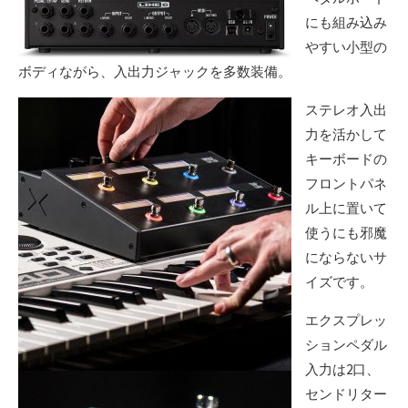
にも組み込み
やすい小型の
ボディながら、入出力ジャックを多数装備。
ステレオ入出
力を活かして
キーボードの
フロントパネ
ル上に置いて
使うにも邪魔
にならないサ
イズです。
エクスプレッ
ションペダル
入力は2口、
センドリター