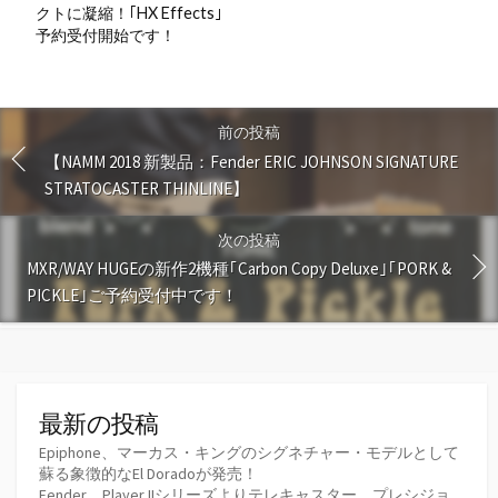
クトに凝縮！｢HX Effects｣
予約受付開始です！
前の投稿
【NAMM 2018 新製品：Fender ERIC JOHNSON SIGNATURE
STRATOCASTER THINLINE】
次の投稿
MXR/WAY HUGEの新作2機種｢Carbon Copy Deluxe｣｢PORK &
PICKLE｣ご予約受付中です！
最新の投稿
Epiphone、マーカス・キングのシグネチャー・モデルとして
蘇る象徴的なEl Doradoが発売！
Fender、Player IIシリーズよりテレキャスター、プレシジョ