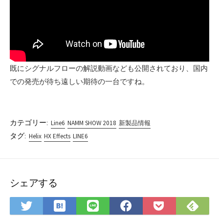
既にシグナルフローの解説動画なども公開されており、国内
での発売が待ち遠しい期待の一台ですね。
カテゴリー:
Line6
NAMM SHOW 2018
新製品情報
タグ:
Helix
HX Effects
LINE6
シェアする
は
Fee
Twitter
LINE
Facebook
Pocket
て
で
で
で
で
に