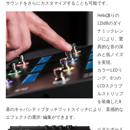
サウンドをさらにカスタマイズすることも可能です。
Helix譲りの
123dBのダイ
ナミックレン
ジにより、驚
異的な音の深
みと低ノイズ
を実現。
カラーLEDリ
ング、6つの
LCDスクリブ
ルストリップ
を装備した8
基のキャパシティブタッチフットスイッチにより、直感的な
エフェクトの選択･編集ができます。
ペダルボード