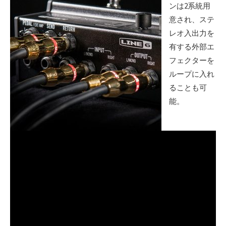
ンは2系統用
意され、ステ
レオ入出力を
有する外部エ
フェクターを
ループに入れ
ることも可
能。