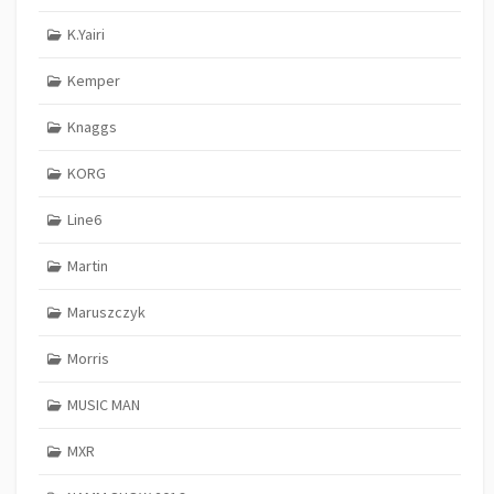
K.Yairi
Kemper
Knaggs
KORG
Line6
Martin
Maruszczyk
Morris
MUSIC MAN
MXR