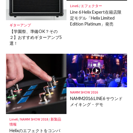
Line6
/
エフェクター
Line 6 Helix Expert在籍店限
定モデル「Helix Limited
Edition Platinum」発売
ギターアンプ
【学園祭、準備OK？その
２】おすすめギターアンプ5
選！
NAMM SHOW 2016
NAMM2016:LINE6 サウンド
メイキング・デモ
Line6
/
NAMM SHOW 2018
/
新製品
情報
Helixのエフェクトをコンパ