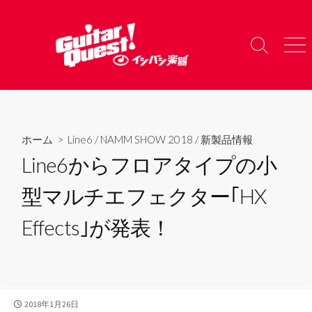
コ
ン
テ
検
メ
ン
索
ニ
ツ
切
ュ
り
ー
へ
替
ス
え
キ
ホーム
>
Line6
/
NAMM SHOW 2018
/
新製品情報
ッ
Line6からフロアタイプの小
プ
型マルチエフェクター｢HX
Effects｣が発表！
公
2018年1月26日