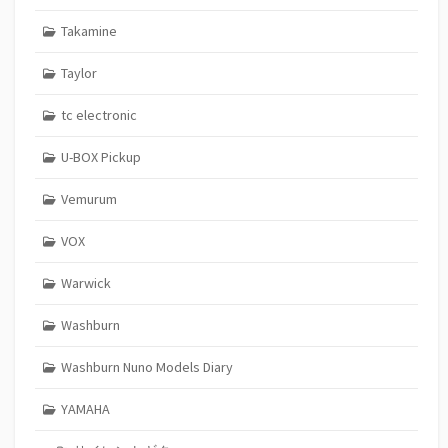
Takamine
Taylor
tc electronic
U-BOX Pickup
Vemurum
VOX
Warwick
Washburn
Washburn Nuno Models Diary
YAMAHA