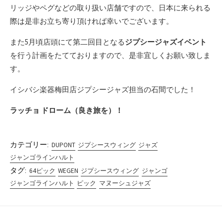
リッジやペグなどの取り扱い店舗ですので、日本に来られる
際は是非お立ち寄り頂ければ幸いでございます。
また5月頃店頭にて第二回目となる
ジプシージャズイベント
を行う計画をたてておりますので、是非宜しくお願い致しま
す。
イシバシ楽器梅田店ジプシージャズ担当の石間でした！
ラッチョ ドローム（良き旅を）！
カテゴリー:
DUPONT
ジプシースウィング
ジャズ
ジャンゴラインハルト
タグ:
64ピック
WEGEN
ジプシースウィング
ジャンゴ
ジャンゴラインハルト
ピック
マヌーシュジャズ