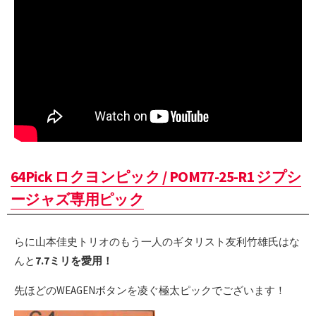
64Pick ロクヨンピック / POM77-25-R1 ジプシ
ージャズ専用ピック
らに山本佳史トリオのもう一人のギタリスト友利竹雄氏はな
んと
7.7ミリを愛用！
先ほどのWEAGENボタンを凌ぐ極太ピックでございます！