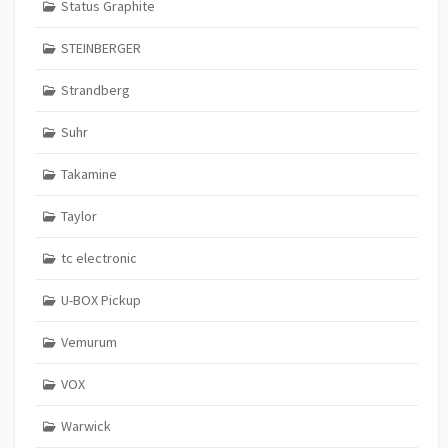
Status Graphite
STEINBERGER
Strandberg
Suhr
Takamine
Taylor
tc electronic
U-BOX Pickup
Vemurum
VOX
Warwick