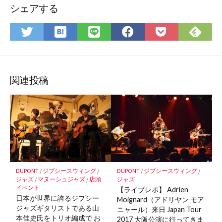
シェアする
は
Fee
Twitter
LINE
Facebook
Pocket
て
で
で
で
で
に
な
購
シ
シ
シ
保
ブ
読
ェ
ェ
ェ
存
ッ
ア
ア
ア
関連投稿
ク
マ
ー
ク
に
保
存
DUPONT
/
ジプシースウィング
/
DUPONT
/
ジプシースウィング
/
ジャズ
/
マヌーシュジャズ
/
店頭
ジャズ
イベント
【ライブレポ】 Adrien
日本が世界に誇るジプシー
Moignard（アドリヤン モア
ジャズギタリストである山
ニャール）来日 Japan Tour
本佳史氏をトリオ編成で お
2017 大阪公演に行ってきま