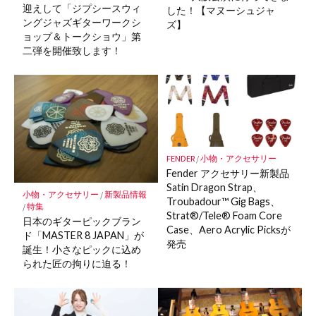
迎えして「ジプシースウィ
した！【マヌーシュジャ
ングジャズギターワークシ
ズ】
ョップ＆トークショウ」第
二弾を開催致します！
FENDER
/
小物・アクセサリー
Fender アクセサリー新製品
Satin Dragon Strap、
小物・アクセサリー
/
新製品情報
Troubadour™ Gig Bags、
/
特集
Strat®/Tele® Foam Core
日本のギターピックブラン
Case、Aero Acrylic Picksが
ド「MASTER 8 JAPAN」が
発売
誕生！小さなピックに込め
られた匠の拘りに迫る！