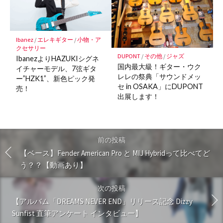
Ibanez
/
エレキギター
/
小物・ア
クセサリー
DUPONT
/
その他
/
ジャズ
IbanezよりHAZUKIシグネ
国内最大級！ギター・ウク
イチャーモデル、7弦ギタ
レレの祭典「サウンドメッ
ー”HZK1”、新色ピック発
セ in OSAKA」にDUPONT
売！
出展します！
前の投稿
【ベース】Fender American Pro と MIJ Hybridって比べてど
う？？【動画あり】
次の投稿
【アルバム「DREAMS NEVER END」リリース記念 Dizzy
Sunfist 直筆アンケート インタビュー】