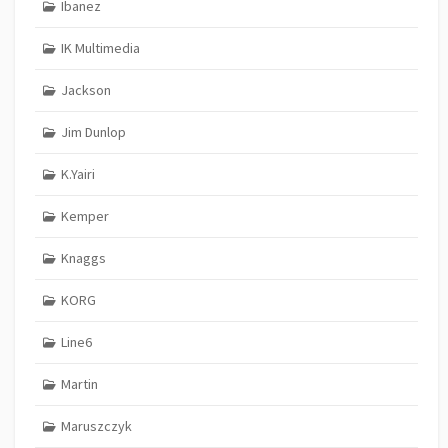
Ibanez
IK Multimedia
Jackson
Jim Dunlop
K.Yairi
Kemper
Knaggs
KORG
Line6
Martin
Maruszczyk