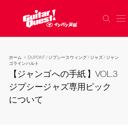
コ
ン
テ
検
メ
ン
索
ニ
ツ
切
ュ
り
ー
へ
替
ス
え
キ
ホーム
>
DUPONT
/
ジプシースウィング
/
ジャズ
/
ジャン
ッ
ゴラインハルト
プ
【ジャンゴへの手紙 】VOL.3
ジプシージャズ専用ピック
について