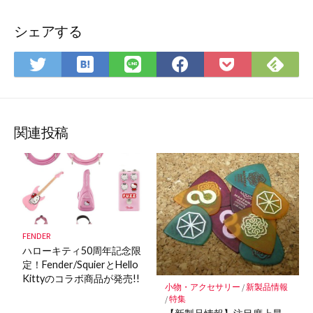
シェアする
は
Fee
Twitter
LINE
Facebook
Pocket
て
で
で
で
で
に
な
購
シ
シ
シ
保
ブ
読
ェ
ェ
ェ
存
ッ
ア
ア
ア
関連投稿
ク
マ
ー
ク
に
保
FENDER
存
ハローキティ50周年記念限
定！Fender/SquierとHello
Kittyのコラボ商品が発売!!
小物・アクセサリー
/
新製品情報
/
特集