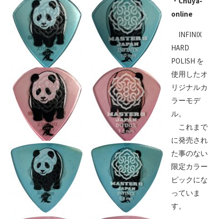
・Chuya-
online
INFINIX
HARD
POLISH を
使用したオ
リジナルカ
ラーモデ
ル。
これまで
に発売され
た事のない
限定カラー
ピックにな
っていま
す。