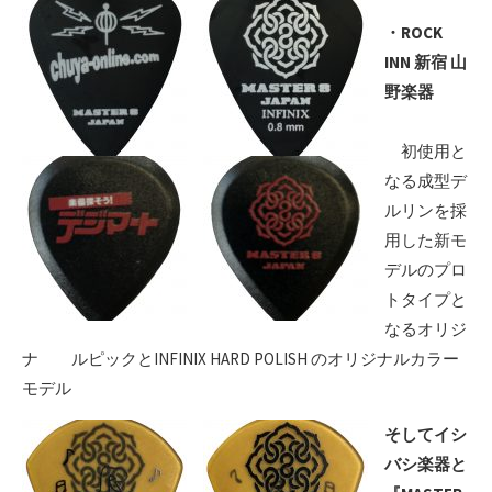
・ROCK
INN 新宿 山
野楽器
初使用と
なる成型デ
ルリンを採
用した新モ
デルのプロ
トタイプと
なるオリジ
ナ ルピックとINFINIX HARD POLISH のオリジナルカラー
モデル
そしてイシ
バシ楽器と