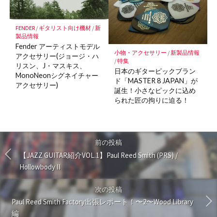
FENDER
/
ギタリスト向け機材
/
新
製品情報
Fender アーティストモデル
小物・アクセサリー
/
新製品情報
アクセサリー(ジョージ・ハ
/
特集
リスン、J・マスキス、
日本のギターピックブラン
MonoNeonシグネイチャー
ド「MASTER 8 JAPAN」が
アクセサリー)
誕生！小さなピックに込め
られた匠の拘りに迫る！
前の投稿
【JAZZ GUITAR紹介VOL.1】Paul Reed Smith (PRS) /
Hollowbody II
次の投稿
Paul Reed Smith Factory出張レポート！〜2〜Wood Library
編