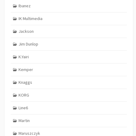
Ibanez
IK Multimedia
Jackson
Jim Dunlop
K.Yairi
Kemper
Knaggs
KORG
Line6
Martin
Maruszczyk