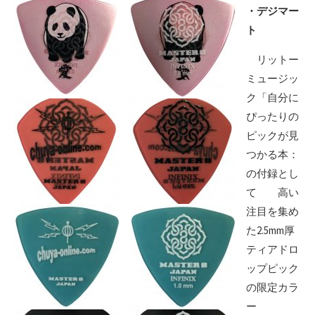
・デジマー
ト
リットー
ミュージッ
ク「自分に
ぴったりの
ピックが見
つかる本：
の付録とし
て 高い
注目を集め
た2.5mm厚
ティアドロ
ップピック
の限定カラ
ー