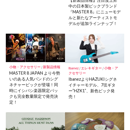
【新製品情報】注目度上昇
中の日本製ピックブランド
『MASTER 8』にニューモデ
ルと新たなアーティストモ
デルが追加ラインナップ！
小物・アクセサリー
/
新製品情報
Ibanez
/
エレキギター
/
小物・ア
MASTER 8 JAPAN より今勢
クセサリー
いのある人気バンドのシグ
IbanezよりHAZUKIシグネ
ネチャーピックが登場！同
イチャーモデル、7弦ギタ
時にイシバシ楽器限定パッ
ー”HZK1”、新色ピック発
クも完全数量限定で発売決
売！
定！