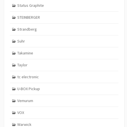
Status Graphite
STEINBERGER
Strandberg
Suhr
Takamine
Taylor
tc electronic
U-BOX Pickup
Vemurum
VOX
Warwick