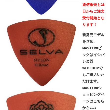
通信販売も28
日からご注文
受付開始とな
ります！
新発売モデル
を含め、
MASTER8ピ
ックはイシバ
シ楽器
WEBSHOPで
もご購入いた
だけます。
MASTER8シ
ョッピングペ
ージはこちら
から↓↓↓