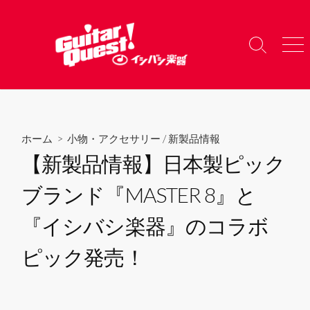
コ
ン
テ
検
メ
ン
索
ニ
ツ
切
ュ
り
ー
へ
替
ス
え
キ
ホーム
>
小物・アクセサリー
/
新製品情報
ッ
【新製品情報】日本製ピック
プ
ブランド『MASTER 8』と
『イシバシ楽器』のコラボ
ピック発売！