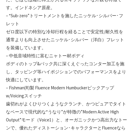
す。インドネシア原産。
– “Sub-zero”トリートメントを施したニッケル･シルバー･フ
レット
ゼロ度以下の特別な冷却行程を経ることで安定性/耐久性を
通常よりも向上させたニッケル･シルバー（洋白）フレット
を装備しています。
– 中低音域特性に富むニャトー材ボディ
ボディのトップ&バック共に深くえぐったコンター加工を施
し、タッピング等ハイポジションでのパフォーマンスをより
快適にしています。
– Fishman(R)製 Fluence Modern Humbuckerピックアップ
w/Voicingスイッチ
歯切れがよくひりつくようなクランチ、かつピュアでタイト
なベースで現代的な“うなり”が特徴の”Modern Active High
Output”モード（Voice1）と、オーガニックかつ高出力なトー
ンで、優れたディストーション･キャラクターとFluenceなら