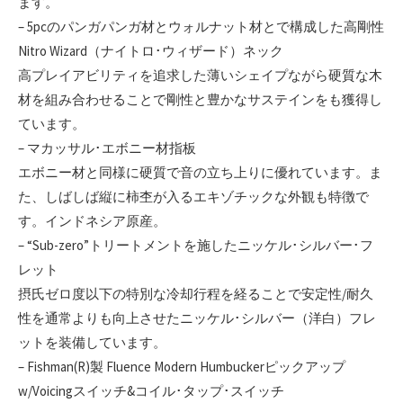
ます。
– 5pcのパンガパンガ材とウォルナット材とで構成した高剛性
Nitro Wizard（ナイトロ･ウィザード）ネック
高プレイアビリティを追求した薄いシェイプながら硬質な木
材を組み合わせることで剛性と豊かなサステインをも獲得し
ています。
– マカッサル･エボニー材指板
エボニー材と同様に硬質で音の立ち上りに優れています。ま
た、しばしば縦に柿杢が入るエキゾチックな外観も特徴で
す。インドネシア原産。
– “Sub-zero”トリートメントを施したニッケル･シルバー･フ
レット
摂氏ゼロ度以下の特別な冷却行程を経ることで安定性/耐久
性を通常よりも向上させたニッケル･シルバー（洋白）フレ
ットを装備しています。
– Fishman(R)製 Fluence Modern Humbuckerピックアップ
w/Voicingスイッチ&コイル･タップ･スイッチ