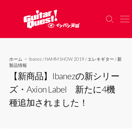
コ
ン
テ
検
メ
ン
索
ニ
ツ
切
ュ
り
ー
へ
替
ス
え
キ
ホーム
>
Ibanez
/
NAMM SHOW 2019
/
エレキギター
/
新
ッ
製品情報
プ
【新商品】Ibanezの新シリー
ズ・Axion Label 新たに4機
種追加されました！