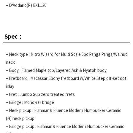
– D‘Addario(R) EXL120
Spec：
– Neck type : Nitro Wizard for Multi Scale 5pc Panga Panga/Walnut
neck
– Body : Flamed Maple top/Layered Ash & Nyatoh body
– Fretboard : Macassar Ebony fretboard w/White Step off-set dot
inlay
– Fret : Jumbo Sub zero treated frets
– Bridge : Mono-rail bridge
– Neck pickup : FishmanR Fluence Modern Humbucker Ceramic
(H) neck pickup
– Bridge pickup : FishmanR Fluence Modern Humbucker Ceramic