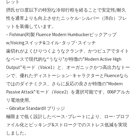
レット
摂氏ゼロ度以下の特別な冷却行程を経ることで安定性/耐久
性を通常よりも向上させたニッケル･シルバー（洋白）フレ
ットを装備しています。
– Fishman(R)製 Fluence Modern Humbuckerピックアップ
w/Voicingスイッチ&コイル･タップ･スイッチ
歯切れがよくひりつくようなクランチ、かつピュアでタイト
なベースで現代的な“うなり”が特徴の”Modern Active High
Output”モード（Voice1）と、オーガニックかつ高出力なトー
ンで、優れたディストーション･キャラクターとFluenceなら
ではのダイナミクス、さらに反応の良さが特徴の”Modern
Passive Attack”モード（Voice2）を選択可能です。006Pアルカ
リ電池使用。
– Gibraltar StandardII ブリッジ
極限まで低く設計したベース･プレートにより、ロー･プロフ
ァイル化とピッキング&ストロークでのストレス低減を実現
しました。