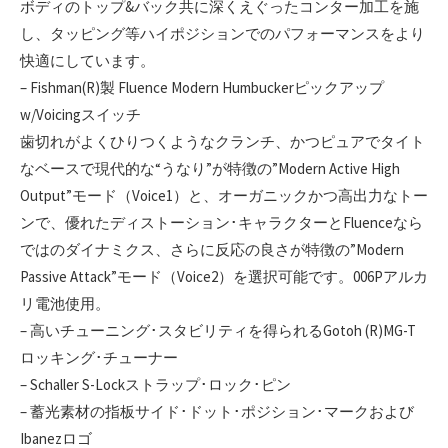
ボディのトップ&バック共に深くえぐったコンター加工を施
し、タッピング等ハイポジションでのパフォーマンスをより
快適にしています。
– Fishman(R)製 Fluence Modern Humbuckerピックアップ
w/Voicingスイッチ
歯切れがよくひりつくようなクランチ、かつピュアでタイト
なベースで現代的な“うなり”が特徴の”Modern Active High
Output”モード（Voice1）と、オーガニックかつ高出力なトー
ンで、優れたディストーション･キャラクターとFluenceなら
ではのダイナミクス、さらに反応の良さが特徴の”Modern
Passive Attack”モード（Voice2）を選択可能です。006Pアルカ
リ電池使用。
– 高いチューニング･スタビリティを得られるGotoh (R)MG-T
ロッキング･チューナー
– Schaller S-Lockストラップ･ロック･ピン
– 蓄光素材の指板サイド･ドット･ポジション･マークおよび
Ibanezロゴ