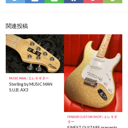
て
で
で
で
で
に
な
購
シ
シ
シ
保
ブ
読
ェ
ェ
ェ
存
ッ
ア
ア
ア
関連投稿
ク
マ
ー
ク
に
保
存
MUSIC MAN
/
エレキギター
Sterling by MUSIC MAN
S.U.B. AX3
FENDER CUSTOM SHOP
/
エレキギ
ター
FINEST GUITARS presents