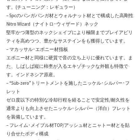
す。(チューニング：レギュラー）
– 5pcのパンガパンガ材とウォルナット材とで構成した高剛性
Nitro Wizard（ナイトロ･ウィザード）ネック
堅牢かつ薄型のネックシェイプにより極限までプレイアビリ
ティを高めつつ、豊かなサステインをも獲得しています。
– マカッサル･エボニー材指板
エボニー材と同様に硬質で音の立ち上りに優れています。ま
た、しばしば縦に柿杢が入るエキゾチックな外観も特徴で
す。インドネシア原産。
– “Sub-zero”トリートメントを施したニッケル･シルバー･フ
レット
ゼロ度以下の特別な冷却行程を経ることで安定性/耐久性を
通常よりも向上させたニッケル･シルバー（洋白）フレット
を装備しています。
– フレイム･メイプル材TOP/アッシュ材とニャトー材とを貼
り合せたボディ構成