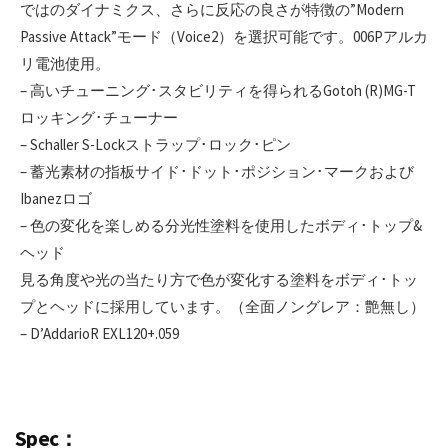
ではのダイナミクス、さらに反応の良さが特徴の”Modern
Passive Attack”モード（Voice2）を選択可能です。006Pアルカ
リ電池使用。
– 高いチューニング･スタビリティを得られるGotoh (R)MG-T
ロッキング･チューナー
– Schaller S-Lockストラップ･ロック･ピン
– 蓄光素材の指板サイド･ドット･ポジション･マークおよび
Ibanezロゴ
– 色の変化を楽しめる分光性塗料を使用したボディ･トップ&
ヘッド
見る角度や光の当たり方で色が変化する塗料をボディ･トッ
プとヘッドに採用しています。（全面ノングレア：艶無し）
– D’AddarioR EXL120+.059
Spec：