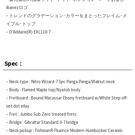
Ibanezロゴ
– トレンドのグラデーション･カラーをまとったフレイム･メ
イプル･トップ
– D’Addario(R) EXL110-7
Spec：
– Neck type : Nitro Wizard-7 5pc Panga Panga/Walnut neck
– Body : Flamed Maple top/Nyatoh body
– Fretboard : Bound Macassar Ebony fretboard w/White Step off-
set dot inlay
– Fret : Jumbo Sub Zero treated frets
– Bridge : Gibraltar Standard II-7 bridge
– Neck pickup : FishmanR Fluence Modern Humbucker Ceramic