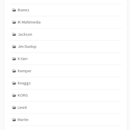
Ibanez
IK Multimedia
Jackson
Jim Dunlop
K.Yairi
Kemper
Knaggs
KORG
Line6
Martin