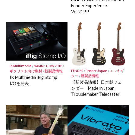
Fender Experience
Vol.21!!!!
IK Multimedia
/
NAMM SHOW 2018
/
FENDER
/
Fender Japan
/
エレキギ
ギタリスト向け機材
/
新製品情報
ター
/
新製品情報
IK Multimedia iRig Stomp
【新製品情報】日本製フェ
I/Oを発表！
ンダー Made in Japan
Troublemaker Telecaster