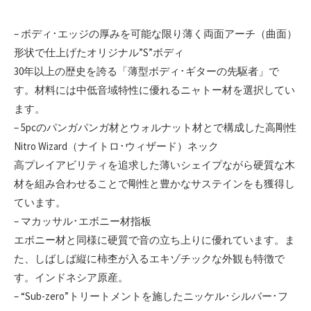
– ボディ･エッジの厚みを可能な限り薄く両面アーチ（曲面）
形状で仕上げたオリジナル”S”ボディ
30年以上の歴史を誇る「薄型ボディ･ギターの先駆者」で
す。材料には中低音域特性に優れるニャトー材を選択してい
ます。
– 5pcのパンガパンガ材とウォルナット材とで構成した高剛性
Nitro Wizard（ナイトロ･ウィザード）ネック
高プレイアビリティを追求した薄いシェイプながら硬質な木
材を組み合わせることで剛性と豊かなサステインをも獲得し
ています。
– マカッサル･エボニー材指板
エボニー材と同様に硬質で音の立ち上りに優れています。ま
た、しばしば縦に柿杢が入るエキゾチックな外観も特徴で
す。インドネシア原産。
– “Sub-zero”トリートメントを施したニッケル･シルバー･フ