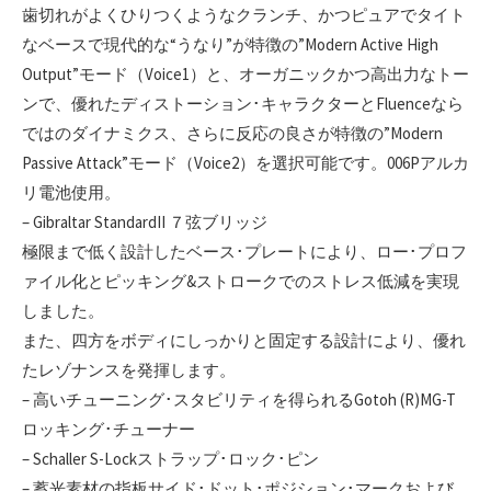
歯切れがよくひりつくようなクランチ、かつピュアでタイト
なベースで現代的な“うなり”が特徴の”Modern Active High
Output”モード（Voice1）と、オーガニックかつ高出力なトー
ンで、優れたディストーション･キャラクターとFluenceなら
ではのダイナミクス、さらに反応の良さが特徴の”Modern
Passive Attack”モード（Voice2）を選択可能です。006Pアルカ
リ電池使用。
– Gibraltar StandardII ７弦ブリッジ
極限まで低く設計したベース･プレートにより、ロー･プロフ
ァイル化とピッキング&ストロークでのストレス低減を実現
しました。
また、四方をボディにしっかりと固定する設計により、優れ
たレゾナンスを発揮します。
– 高いチューニング･スタビリティを得られるGotoh (R)MG-T
ロッキング･チューナー
– Schaller S-Lockストラップ･ロック･ピン
– 蓄光素材の指板サイド･ドット･ポジション･マークおよび