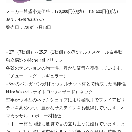
メーカー希望小売価格：170,000円(税抜) 183,600円(税込)
JAN：4549763169259
発売日：2019年2月13日
– 27”（7弦側）～25.5”（1弦側）の7弦マルチスケール＆各弦
独立構造のMono-railブリッジ
各弦のテンションの均一性、豊かな倍音を獲得しています。
（チューニング：レギュラー）
– 5pcのパンガパンガ材とウォルナット材とで構成した高剛性
Nitro Wizard（ナイトロ･ウィザード）ネック
堅牢かつ薄型のネックシェイプにより極限までプレイアビリ
ティを高めつつ、豊かなサステインをも獲得しています。v-
マカッサル･エボニー材指板
エボニー材と同様に硬質で音の立ち上りに優れています。ま
た、しばしば縦に柿杢が入るエキゾチックな外観も特徴で