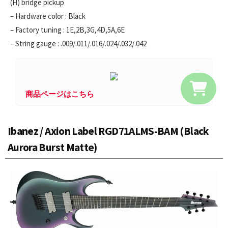
(H) bridge pickup
– Hardware color : Black
– Factory tuning : 1E,2B,3G,4D,5A,6E
– String gauge : .009/.011/.016/.024/.032/.042
商品ページはこちら
Ibanez / Axion Label RGD71ALMS-BAM (Black
Aurora Burst Matte)