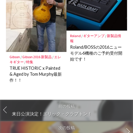
Roland
/
ギターアンプ
/
新製品情
報
Roland/BOSSの2016ニュー
モデル6機種のご予約受付開
Gibson
/
Gibson 2016 新製品
/
エレ
始です！
キギター
/
特集
TRUE HISTORIC x Painted
& Aged by Tom Murphy最新
作！！
前の投稿
来日公演決定！エリック・クラプトン！
次の投稿