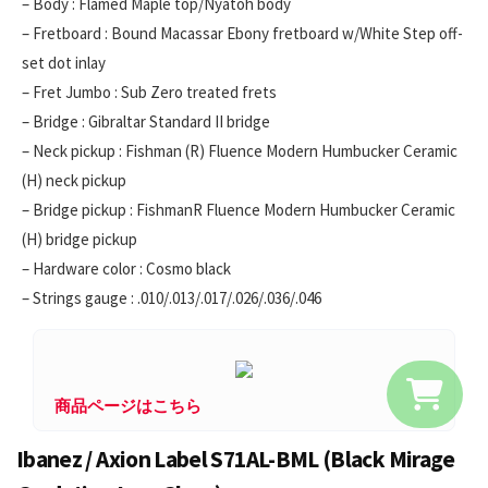
– Body : Flamed Maple top/Nyatoh body
– Fretboard : Bound Macassar Ebony fretboard w/White Step off-
set dot inlay
– Fret Jumbo : Sub Zero treated frets
– Bridge : Gibraltar Standard II bridge
– Neck pickup : Fishman (R) Fluence Modern Humbucker Ceramic
(H) neck pickup
– Bridge pickup : FishmanR Fluence Modern Humbucker Ceramic
(H) bridge pickup
– Hardware color : Cosmo black
– Strings gauge : .010/.013/.017/.026/.036/.046
商品ページはこちら
Ibanez / Axion Label S71AL-BML (Black Mirage