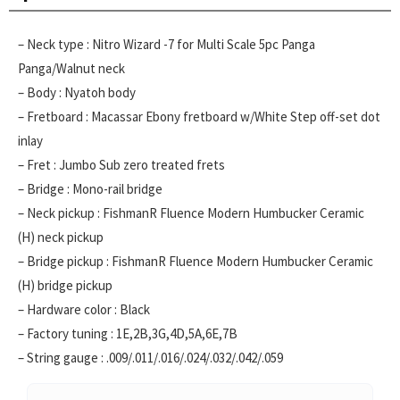
– Neck type : Nitro Wizard -7 for Multi Scale 5pc Panga
Panga/Walnut neck
– Body : Nyatoh body
– Fretboard : Macassar Ebony fretboard w/White Step off-set dot
inlay
– Fret : Jumbo Sub zero treated frets
– Bridge : Mono-rail bridge
– Neck pickup : FishmanR Fluence Modern Humbucker Ceramic
(H) neck pickup
– Bridge pickup : FishmanR Fluence Modern Humbucker Ceramic
(H) bridge pickup
– Hardware color : Black
– Factory tuning : 1E,2B,3G,4D,5A,6E,7B
– String gauge : .009/.011/.016/.024/.032/.042/.059