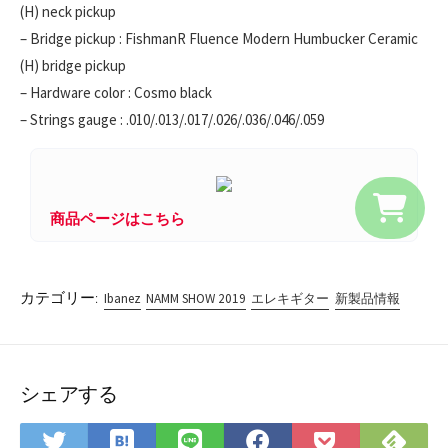
(H) neck pickup
– Bridge pickup : FishmanR Fluence Modern Humbucker Ceramic
(H) bridge pickup
– Hardware color : Cosmo black
– Strings gauge : .010/.013/.017/.026/.036/.046/.059
商品ページはこちら
カテゴリー:
Ibanez
NAMM SHOW 2019
エレキギター
新製品情報
シェアする
は
Fee
Twitter
LINE
Facebook
Pocket