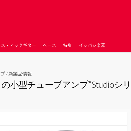
ースティックギター
ベース
特集
イシバシ楽器
ンプ
/
新製品情報
ル）の小型チューブアンプ”Studio