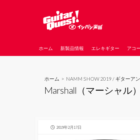
コ
ン
テ
ン
ツ
へ
ホーム
新製品情報
エレキギター
アコ
ス
キ
ッ
プ
ホーム
>
NAMM SHOW 2019
/
ギターア
Marshall（マーシャ
公
2019年2月17日
開
日