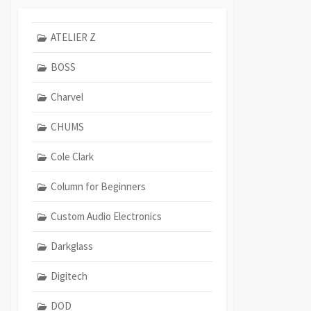
ATELIER Z
BOSS
Charvel
CHUMS
Cole Clark
Column for Beginners
Custom Audio Electronics
Darkglass
Digitech
DOD