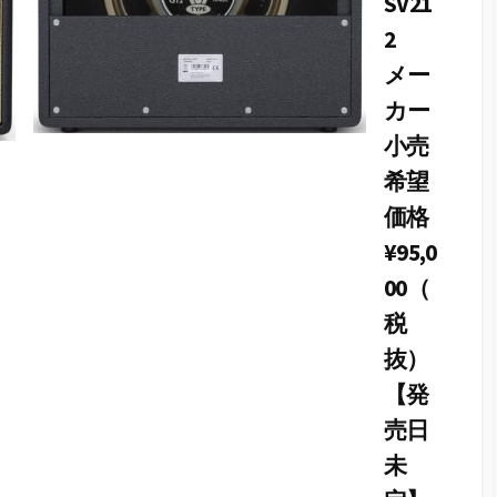
SV21
2
メー
カー
小売
希望
価格
¥95,0
00（
税
抜）
【発
売日
未