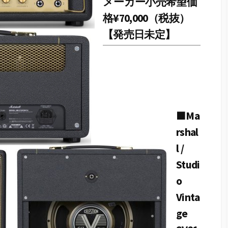
メーカー小売希望価
格¥70,000（税抜）
【発売日未定】
■Ma
rshal
l /
Studi
o
Vinta
ge