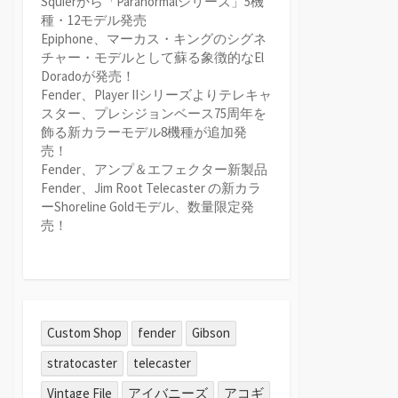
Squierから「Paranormalシリーズ」5機
種・12モデル発売
Epiphone、マーカス・キングのシグネ
チャー・モデルとして蘇る象徴的なEl
Doradoが発売！
Fender、Player IIシリーズよりテレキャ
スター、プレシジョンベース75周年を
飾る新カラーモデル8機種が追加発
売！
Fender、アンプ＆エフェクター新製品
Fender、Jim Root Telecaster の新カラ
ーShoreline Goldモデル、数量限定発
売！
Custom Shop
fender
Gibson
stratocaster
telecaster
Vintage File
アイバニーズ
アコギ