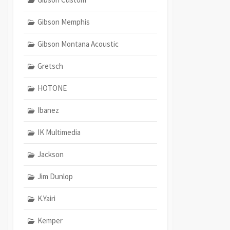
Gibson Memphis
Gibson Montana Acoustic
Gretsch
HOTONE
Ibanez
IK Multimedia
Jackson
Jim Dunlop
K.Yairi
Kemper