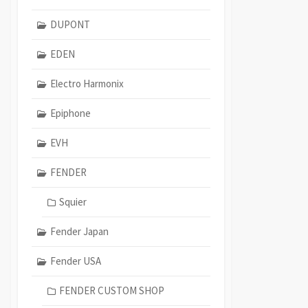
DUPONT
EDEN
Electro Harmonix
Epiphone
EVH
FENDER
Squier
Fender Japan
Fender USA
FENDER CUSTOM SHOP