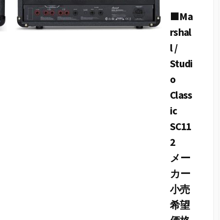
■Ma
rshal
l /
Studi
o
Class
ic
SC11
2
メー
カー
小売
希望