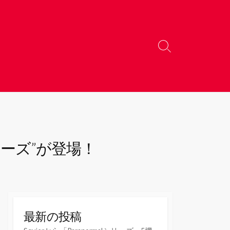
検
索
切
り
替
え
シリーズ”が登場！
最新の投稿