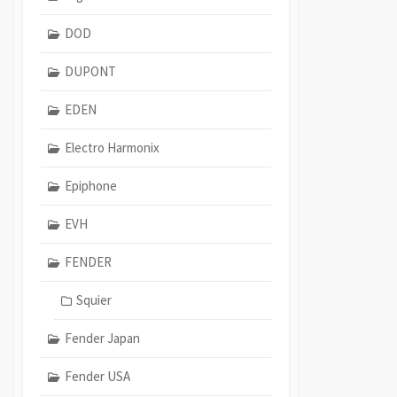
DOD
DUPONT
EDEN
Electro Harmonix
Epiphone
EVH
FENDER
Squier
Fender Japan
Fender USA