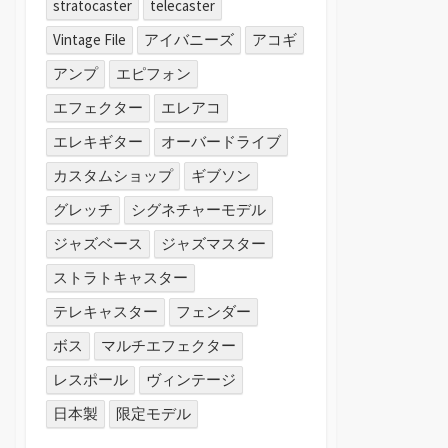
stratocaster
telecaster
Vintage File
アイバニーズ
アコギ
アンプ
エピフォン
エフェクター
エレアコ
エレキギター
オーバードライブ
カスタムショップ
ギブソン
グレッチ
シグネチャーモデル
ジャズベース
ジャズマスター
ストラトキャスター
テレキャスター
フェンダー
ボス
マルチエフェクター
レスポール
ヴィンテージ
日本製
限定モデル