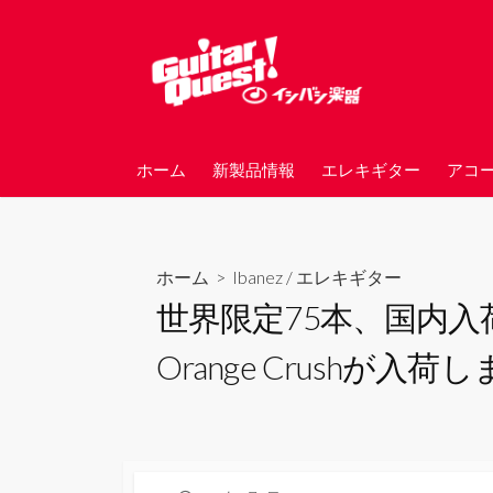
コ
ン
テ
ン
ツ
へ
ホーム
新製品情報
エレキギター
アコ
ス
キ
ッ
プ
ホーム
>
Ibanez
/
エレキギター
世界限定75本、国内入荷1本
Orange Crushが入荷