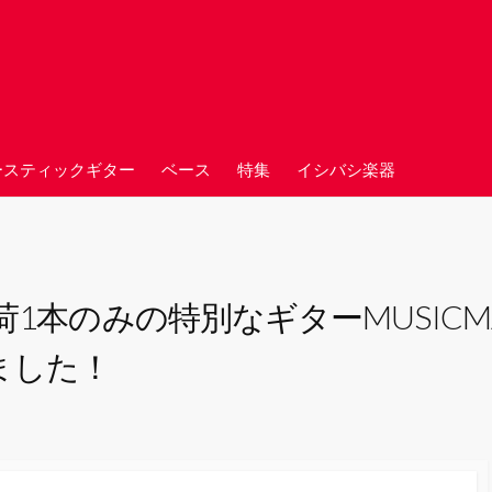
ースティックギター
ベース
特集
イシバシ楽器
のみの特別なギターMUSICMAN (BFR
しました！