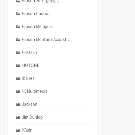
Gibson 2016 新製品
Gibson Custom
Gibson Memphis
Gibson Montana Acoustic
Gretsch
HOTONE
Ibanez
IK Multimedia
Jackson
Jim Dunlop
K.Yairi