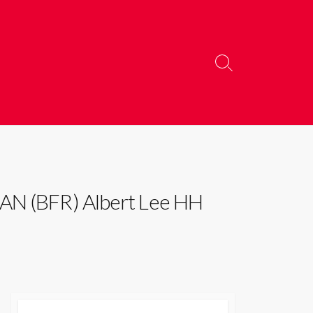
検
索
切
り
替
え
) Albert Lee HH