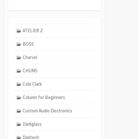
ATELIER Z
BOSS
Charvel
CHUMS
Cole Clark
Column for Beginners
Custom Audio Electronics
Darkglass
Digitech