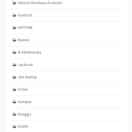
Gibson Montana Acoustic
Gretsch
HOTONE
Ibanez
IK Multimedia
Jackson
Jim Dunlop
K.Yairi
Kemper
Knaggs
KORG