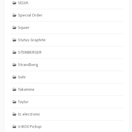
SELVA
Special Order
Squier
Status Graphite
STEINBERGER
Strandberg
Suhr
Takamine
Taylor
tc electronic
U-BOX Pickup