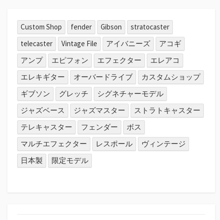
Custom Shop
fender
Gibson
stratocaster
telecaster
Vintage File
アイバニーズ
アコギ
アンプ
エピフォン
エフェクター
エレアコ
エレキギター
オーバードライブ
カスタムショップ
ギブソン
グレッチ
シグネチャーモデル
ジャズベース
ジャズマスター
ストラトキャスター
テレキャスター
フェンダー
ボス
マルチエフェクター
レスポール
ヴィンテージ
日本製
限定モデル