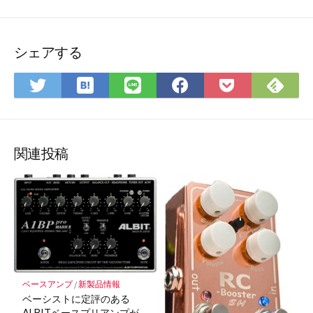
シェアする
は
Fee
Twitter
LINE
Facebook
Pocket
て
で
で
で
で
に
な
購
シ
シ
シ
保
ブ
読
ェ
ェ
ェ
存
ッ
ア
ア
ア
関連投稿
ク
マ
ー
ク
に
保
存
ベースアンプ
/
新製品情報
ベーシストに定評のある
ALBITベースプリアンプが