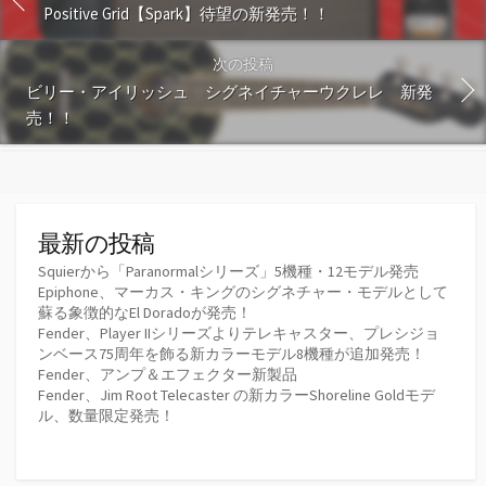
Positive Grid【Spark】待望の新発売！！
次の投稿
ビリー・アイリッシュ シグネイチャーウクレレ 新発
売！！
最新の投稿
Squierから「Paranormalシリーズ」5機種・12モデル発売
Epiphone、マーカス・キングのシグネチャー・モデルとして
蘇る象徴的なEl Doradoが発売！
Fender、Player IIシリーズよりテレキャスター、プレシジョ
ンベース75周年を飾る新カラーモデル8機種が追加発売！
Fender、アンプ＆エフェクター新製品
Fender、Jim Root Telecaster の新カラーShoreline Goldモデ
ル、数量限定発売！