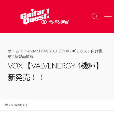
コ
ン
テ
検
メ
ン
索
ニ
ツ
切
ュ
り
ー
へ
替
ス
え
キ
ホーム
>
NAMM SHOW 2020
/
VOX
/
ギタリスト向け機
ッ
材
/
新製品情報
プ
VOX 【VALVENERGY 4機種】
新発売！！
公
2020年9月4日
開