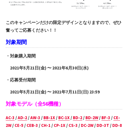
このキャンペーンだけの限定デザインとなりますので、ぜひ
奮ってご
応募ください！！
対象期間
・対象購入期間
2021
年
5
月
21
日(金) 〜
2021
年
6
月
30
日(水)
・応募受付期間
2021
年
5
月
21
日(金) 〜
2021
年
7
月
11
日(日) 23:59
対象モデル（全56機種）
AC-3
/
AD-2
/
AW-3
/
BB-1X
/
BC-1X
/
BD-2
/
BD-2W
/
BF-3
/
CE-
2W
/
CE-5
/
CEB-3
/
CH-1
/
CP-1X
/
CS-3
/
DC-2W
/
DD-3T
/
DD-8