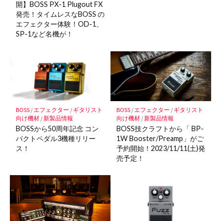
開】BOSS PX-1 Plugout FX
発売！タイムレスなBOSS の
エフェクター体験！OD-1、
SP-1など名機が！
BOSS
/
エフェクター
/
ギタリスト
BOSS
/
エフェクター
/
ギタリスト
向け機材
/
新製品情報
向け機材
/
新製品情報
BOSSから50周年記念 コン
BOSS技クラフトから「 BP-
パクトペダル3機種リリー
1W Booster/Preamp」がご
ス！
予約開始！2023/11/11(土)発
売予定！