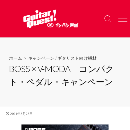
コ
ン
テ
検
メ
ン
索
ニ
ツ
切
ュ
り
ー
へ
替
ス
え
キ
ホーム
>
キャンペーン
/
ギタリスト向け機材
ッ
BOSS × V-MODA コンパク
プ
ト・ペダル・キャンペーン
公
2021年5月25日
開
日