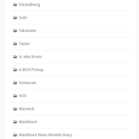
Strandberg
Suhr
Takamine
Taylor
tc electronic
U-BOX Pickup
Vemurum
VOX
Warwick
Washburn
Washburn Nuno Models Diary