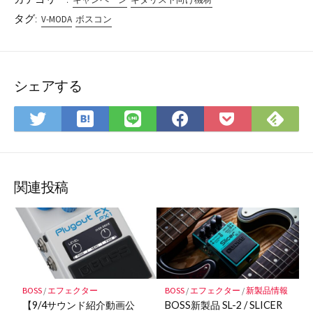
タグ:
V-MODA
ボスコン
シェアする
は
Fee
Twitter
LINE
Facebook
Pocket
て
で
で
で
で
に
な
購
シ
シ
シ
保
ブ
読
ェ
ェ
ェ
存
ッ
ア
ア
ア
関連投稿
ク
マ
ー
ク
に
保
BOSS
/
エフェクター
BOSS
/
エフェクター
/
新製品情報
存
【9/4サウンド紹介動画公
BOSS新製品 SL-2 / SLICER