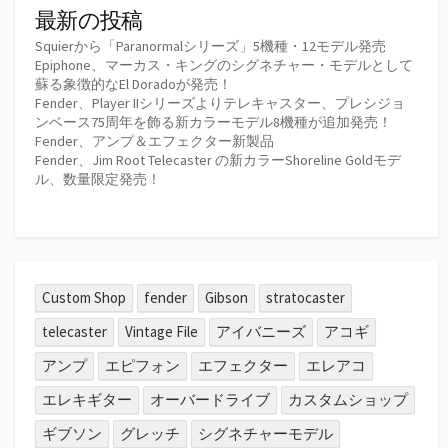
最新の投稿
Squierから「Paranormalシリーズ」5機種・12モデル発売
Epiphone、マーカス・キングのシグネチャー・モデルとして
蘇る象徴的なEl Doradoが発売！
Fender、Player IIシリーズよりテレキャスター、プレシジョ
ンベース75周年を飾る新カラーモデル8機種が追加発売！
Fender、アンプ＆エフェクター新製品
Fender、Jim Root Telecaster の新カラーShoreline Goldモデ
ル、数量限定発売！
Custom Shop
fender
Gibson
stratocaster
telecaster
Vintage File
アイバニーズ
アコギ
アンプ
エピフォン
エフェクター
エレアコ
エレキギター
オーバードライブ
カスタムショップ
ギブソン
グレッチ
シグネチャーモデル