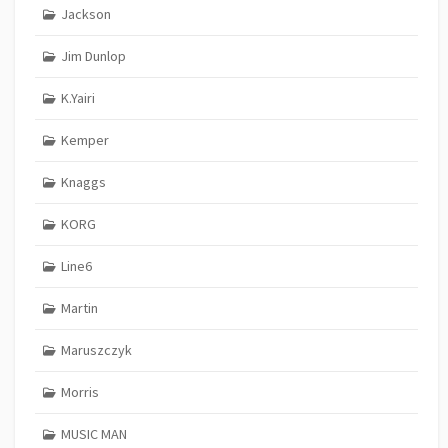
Jackson
Jim Dunlop
K.Yairi
Kemper
Knaggs
KORG
Line6
Martin
Maruszczyk
Morris
MUSIC MAN