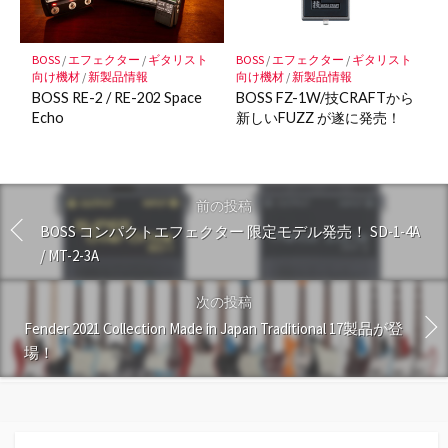
BOSS
/
エフェクター
/
ギタリスト
BOSS
/
エフェクター
/
ギタリスト
向け機材
/
新製品情報
向け機材
/
新製品情報
BOSS RE-2 / RE-202 Space
BOSS FZ-1W/技CRAFTから
Echo
新しいFUZZ が遂に発売！
前の投稿
BOSS コンパクトエフェクター 限定モデル発売！ SD-1-4A
/ MT-2-3A
次の投稿
Fender 2021 Collection Made in Japan Traditional 17製品が登
場！