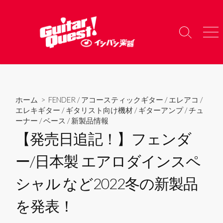
コ
ン
テ
検
メ
ン
索
ニ
ツ
切
ュ
り
ー
へ
替
ス
え
キ
ホーム
>
FENDER
/
アコースティックギター
/
エレアコ
/
ッ
エレキギター
/
ギタリスト向け機材
/
ギターアンプ
/
チュ
プ
ーナー
/
ベース
/
新製品情報
【発売日追記！】フェンダ
ー/日本製 エアロダインスペ
シャル など2022冬の新製品
を発表！