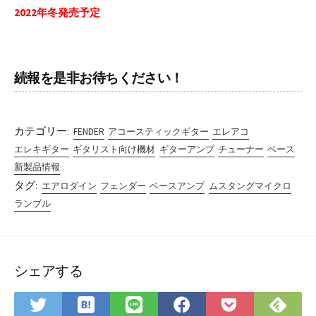
2022年冬発売予定
続報を是非お待ちください！
カテゴリー:
FENDER
アコースティックギター
エレアコ
エレキギター
ギタリスト向け機材
ギターアンプ
チューナー
ベース
新製品情報
タグ:
エアロダイン
フェンダー
ベースアンプ
ムスタングマイクロ
ランブル
シェアする
は
Fee
Twitter
LINE
Facebook
Pocket