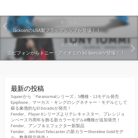
前の投稿
JacksonのUSA製フラッグシップが登場！！
次の投稿
エピフォンからトニー・アイオミの SG Specialが登場！！
最新の投稿
Squierから「Paranormalシリーズ」5機種・12モデル発売
Epiphone、マーカス・キングのシグネチャー・モデルとして
蘇る象徴的なEl Doradoが発売！
Fender、Player IIシリーズよりテレキャスター、プレシジョ
ンベース75周年を飾る新カラーモデル8機種が追加発売！
Fender、アンプ＆エフェクター新製品
Fender、Jim Root Telecaster の新カラーShoreline Goldモデ
ル、数量限定発売！