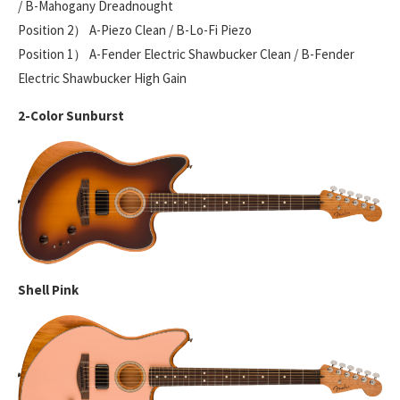
/ B-Mahogany Dreadnought
Position 2） A-Piezo Clean / B-Lo-Fi Piezo
Position 1） A-Fender Electric Shawbucker Clean / B-Fender
Electric Shawbucker High Gain
2-Color Sunburst
Shell Pink