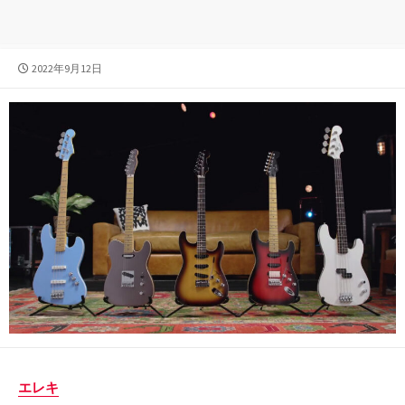
公
2022年9月12日
開
日
エレキ