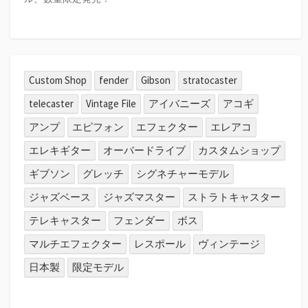
Custom Shop
fender
Gibson
stratocaster
telecaster
Vintage File
アイバニーズ
アコギ
アンプ
エピフォン
エフェクター
エレアコ
エレキギター
オーバードライブ
カスタムショップ
ギブソン
グレッチ
シグネチャーモデル
ジャズベース
ジャズマスター
ストラトキャスター
テレキャスター
フェンダー
ボス
マルチエフェクター
レスポール
ヴィンテージ
日本製
限定モデル