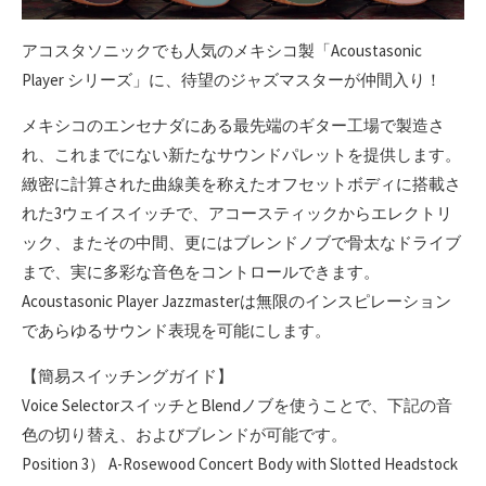
アコスタソニックでも人気のメキシコ製「Acoustasonic
Player シリーズ」に、待望のジャズマスターが仲間入り！
メキシコのエンセナダにある最先端のギター工場で製造さ
れ、これまでにない新たなサウンドパレットを提供します。
緻密に計算された曲線美を称えたオフセットボディに搭載さ
れた3ウェイスイッチで、アコースティックからエレクトリ
ック、またその中間、更にはブレンドノブで骨太なドライブ
まで、実に多彩な音色をコントロールできます。
Acoustasonic Player Jazzmasterは無限のインスピレーション
であらゆるサウンド表現を可能にします。
【簡易スイッチングガイド】
Voice SelectorスイッチとBlendノブを使うことで、下記の音
色の切り替え、およびブレンドが可能です。
Position 3） A-Rosewood Concert Body with Slotted Headstock