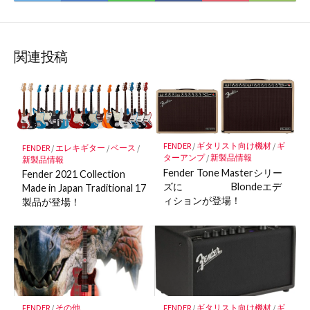
て
で
で
で
で
に
な
購
シ
シ
シ
保
ブ
読
ェ
ェ
ェ
存
ッ
ア
ア
ア
関連投稿
ク
マ
ー
ク
に
FENDER
/
ギタリスト向け機材
/
ギ
FENDER
/
エレキギター
/
ベース
/
保
ターアンプ
/
新製品情報
新製品情報
存
Fender Tone Masterシリー
Fender 2021 Collection
ズに Blondeエデ
Made in Japan Traditional 17
ィションが登場！
製品が登場！
FENDER
/
その他
FENDER
/
ギタリスト向け機材
/
ギ