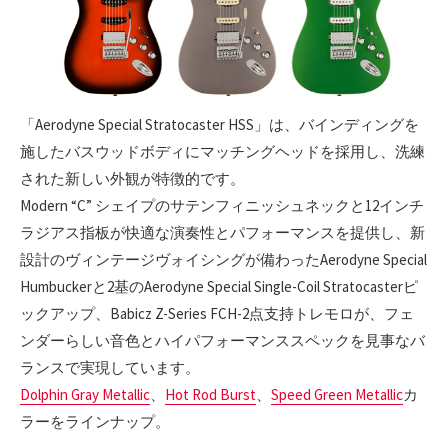
「Aerodyne Special Stratocaster HSS」は、バインディングを
施したバスウッドボディにマッチングヘッドを採用し、洗練
された新しい外観が特徴的です。
Modern “C” シェイプのサテンフィニッシュネックと12インチ
ラジアス指板が快適な演奏性とパフォーマンスを提供し、新
設計のヴィンテージヴォイシングが備わったAerodyne Special
Humbuckerと2基のAerodyne Special Single-Coil Stratocasterピ
ックアップ、Babicz Z-Series FCH-2点支持トレモロが、フェ
ンダーらしい音色とハイパフォーマンススペックを見事なバ
ランスで実現しています。
Dolphin Gray Metallic
、
Hot Rod Burst
、
Speed Green Metallic
カ
ラーをラインナップ。