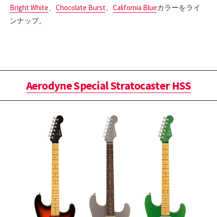
Bright White
、
Chocolate Burst
、
California Blue
カラーをライ
ンナップ。
Aerodyne Special Stratocaster HSS