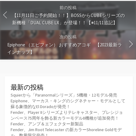
前の投稿
【11月11日ご予約開始！！】BOSSからCUBEシリーズの
新機種「DUAL CUBE LX」が登場！！【※11/11追記】
次の投稿
Epiphone （エピフォン） おすすめアコギ 【2023最新ラ
インナップ】
最新の投稿
Squierから「Paranormalシリーズ」5機種・12モデル発売
Epiphone、マーカス・キングのシグネチャー・モデルとして
蘇る象徴的なEl Doradoが発売！
Fender、Player IIシリーズよりテレキャスター、プレシジョ
ンベース75周年を飾る新カラーモデル8機種が追加発売！
Fender、アンプ＆エフェクター新製品
Fender、Jim Root Telecaster の新カラーShoreline Goldモデ
ル、数量限定発売！