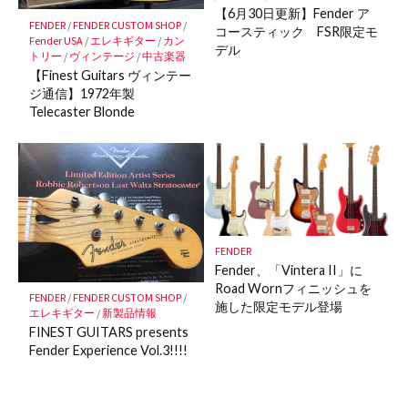
【6月30日更新】Fender ア
FENDER
/
FENDER CUSTOM SHOP
/
コースティック FSR限定モ
Fender USA
/
エレキギター
/
カン
デル
トリー
/
ヴィンテージ
/
中古楽器
【Finest Guitars ヴィンテー
ジ通信】1972年製
Telecaster Blonde
FENDER
Fender、「Vintera II」に
Road Wornフィニッシュを
FENDER
/
FENDER CUSTOM SHOP
/
施した限定モデル登場
エレキギター
/
新製品情報
FINEST GUITARS presents
Fender Experience Vol.3!!!!