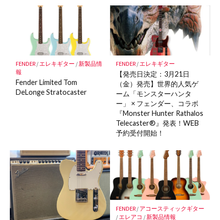
ク
マ
ー
ク
に
保
FENDER
/
エレキギター
/
新製品情
FENDER
/
エレキギター
存
報
【発売日決定：3月21日
Fender Limited Tom
（金）発売】世界的人気ゲ
DeLonge Stratocaster
ーム「モンスターハンタ
ー」 × フェンダー、コラボ
『Monster Hunter Rathalos
Telecaster®』発表！WEB
予約受付開始！
FENDER
/
アコースティックギター
/
エレアコ
/
新製品情報