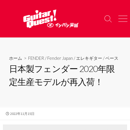
コ
ン
テ
検
メ
ン
索
ニ
ツ
切
ュ
り
ー
へ
替
ス
え
キ
ホーム
>
FENDER
/
Fender Japan
/
エレキギター
/
ベース
ッ
日本製フェンダー 2020年限
プ
定生産モデルが再入荷！
公
2022年11月15日
開
日