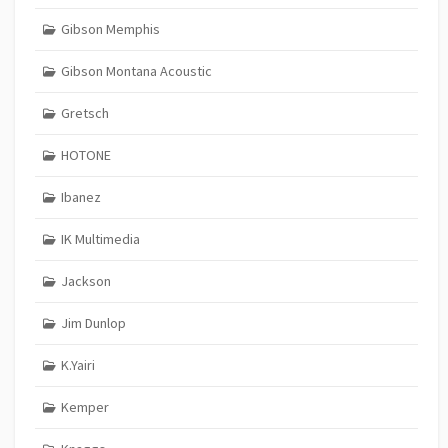
Gibson Memphis
Gibson Montana Acoustic
Gretsch
HOTONE
Ibanez
IK Multimedia
Jackson
Jim Dunlop
K.Yairi
Kemper