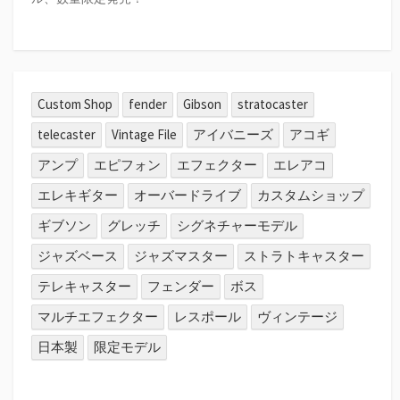
Custom Shop
fender
Gibson
stratocaster
telecaster
Vintage File
アイバニーズ
アコギ
アンプ
エピフォン
エフェクター
エレアコ
エレキギター
オーバードライブ
カスタムショップ
ギブソン
グレッチ
シグネチャーモデル
ジャズベース
ジャズマスター
ストラトキャスター
テレキャスター
フェンダー
ボス
マルチエフェクター
レスポール
ヴィンテージ
日本製
限定モデル