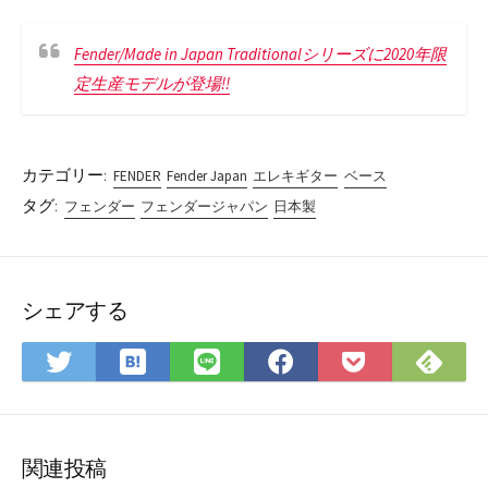
Fender/Made in Japan Traditionalシリーズに2020年限
定生産モデルが登場!!
カテゴリー:
FENDER
Fender Japan
エレキギター
ベース
タグ:
フェンダー
フェンダージャパン
日本製
シェアする
は
Fee
Twitter
LINE
Facebook
Pocket
て
で
で
で
で
に
な
購
シ
シ
シ
保
ブ
読
ェ
ェ
ェ
存
ッ
ア
ア
ア
関連投稿