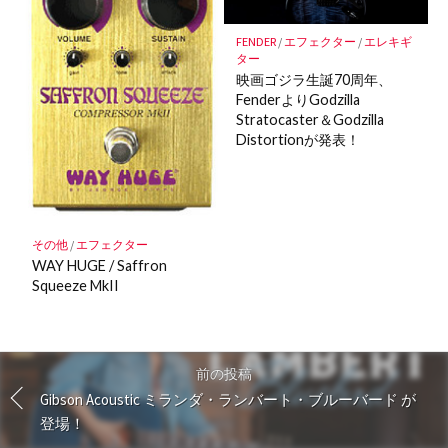
FENDER
/
エフェクター
/
エレキギ
ター
映画ゴジラ生誕70周年、
FenderよりGodzilla
Stratocaster＆Godzilla
Distortionが発表！
その他
/
エフェクター
WAY HUGE / Saffron
Squeeze MkII
前の投稿
Gibson Acoustic ミランダ・ランバート・ブルーバード が
登場！