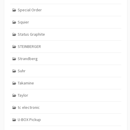
Special Order
Squier
Status Graphite
STEINBERGER
Strandberg
Suhr
Takamine
Taylor
tc electronic
U-BOX Pickup