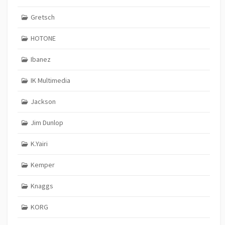
Gretsch
HOTONE
Ibanez
IK Multimedia
Jackson
Jim Dunlop
K.Yairi
Kemper
Knaggs
KORG