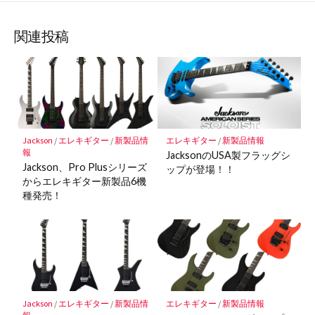
な
購
シ
シ
シ
保
ブ
読
ェ
ェ
ェ
存
ッ
ア
ア
ア
関連投稿
ク
マ
ー
ク
に
保
Jackson
/
エレキギター
/
新製品情
エレキギター
/
新製品情報
存
報
JacksonのUSA製フラッグシ
Jackson、Pro Plusシリーズ
ップが登場！！
からエレキギター新製品6機
種発売！
Jackson
/
エレキギター
/
新製品情
エレキギター
/
新製品情報