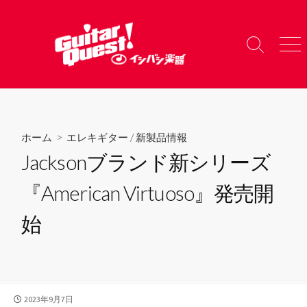
コ
ン
テ
検
メ
ン
索
ニ
ツ
切
ュ
り
ー
へ
替
ス
え
キ
ホーム
>
エレキギター
/
新製品情報
ッ
Jacksonブランド新シリーズ
プ
『American Virtuoso』発売開
始
公
2023年9月7日