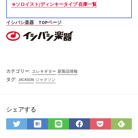
⇒ソロイスト/ディンキータイプ 在庫一覧
イシバシ楽器 TOPページ
カテゴリー:
エレキギター
新製品情報
タグ:
JACKSON
ジャクソン
シェアする
は
Fee
Twitter
LINE
Facebook
Pocket
て
で
で
で
で
に