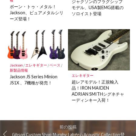
報
ジャクソンのフラグシップ
ボーン・トゥ・メタル！
モデル、USA製EMG搭載の
Jackson、ピュアメタルシリ
ソロイスト登場
ーズ登場！
Jackson
/
エレキギター
/
ベース
/
新製品情報
エレキギター
Jackson JS Series Minion
超レアモデル！正規輸入
JS1X 、7機種が発売！
品！IRON MAIDEN
ADRIAN SMITHシグネチャ
ーディンキー入荷！
前の投稿
Gibson Custom Shop Murphy LabからAcoustic Collection登