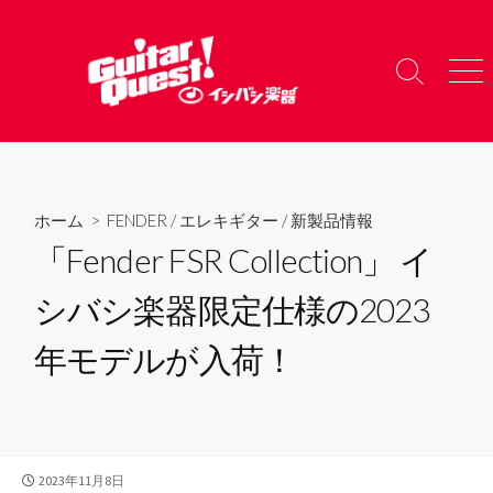
コ
ン
テ
検
メ
ン
索
ニ
ツ
切
ュ
り
ー
へ
替
ス
え
キ
ホーム
>
FENDER
/
エレキギター
/
新製品情報
ッ
「Fender FSR Collection」 イ
プ
シバシ楽器限定仕様の2023
年モデルが入荷！
公
2023年11月8日