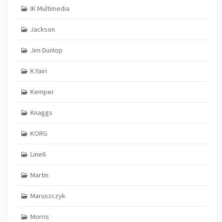
IK Multimedia
Jackson
Jim Dunlop
K.Yairi
Kemper
Knaggs
KORG
Line6
Martin
Maruszczyk
Morris