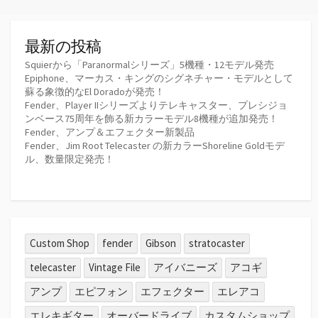
最新の投稿
Squierから「Paranormalシリーズ」5機種・12モデル発売
Epiphone、マーカス・キングのシグネチャー・モデルとして
蘇る象徴的なEl Doradoが発売！
Fender、Player IIシリーズよりテレキャスター、プレシジョ
ンベース75周年を飾る新カラーモデル8機種が追加発売！
Fender、アンプ＆エフェクター新製品
Fender、Jim Root Telecaster の新カラーShoreline Goldモデ
ル、数量限定発売！
Custom Shop
fender
Gibson
stratocaster
telecaster
Vintage File
アイバニーズ
アコギ
アンプ
エピフォン
エフェクター
エレアコ
エレキギター
オーバードライブ
カスタムショップ