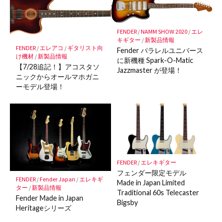
ー
ク
に
FENDER
/
NAMM SHOW 2020
/
エレ
キギター
/
新製品情報
保
FENDER
/
エレアコ
/
ギタリスト向
Fender パラレルユニバース
存
け機材
/
新製品情報
に新機種 Spark-O-Matic
【7/28追記！】アコスタソ
Jazzmaster が登場！
ニックからオールマホガニ
ーモデル登場！
FENDER
/
エレキギター
フェンダー限定モデル
FENDER
/
Fender Japan
/
エレキギ
Made in Japan Limited
ター
/
新製品情報
Traditional 60s Telecaster
Fender Made in Japan
Bigsby
Heritageシリーズ