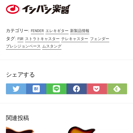
カテゴリー:
FENDER
エレキギター
新製品情報
タグ:
FSR
ストラトキャスター
テレキャスター
フェンダー
プレシジョンベース
ムスタング
シェアする
は
Fee
Twitter
LINE
Facebook
Pocket
て
で
で
で
で
に
な
購
シ
シ
シ
保
ブ
読
ェ
ェ
ェ
存
ッ
ア
ア
ア
関連投稿
ク
マ