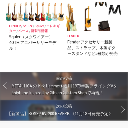
FENDER
/
Squier
/
Squier
/
エレキギ
ター
/
ベース
/
新製品情報
FENDER
Squier（スクワイアー）
Fenderアクセサリー新製
40TH アニバーサリーモデ
品、ストラップ、木製ギタ
ル！
ースタンドなど5種類が発売
前の投稿
METALLICA の Kirk Hammett 愛用 1979年製フライングVを
Epiphone Inspired by Gibson Custom Shopで再現！
次の投稿
【新製品】BOSS / RV-200 REVERB 《11月18日発売予定》