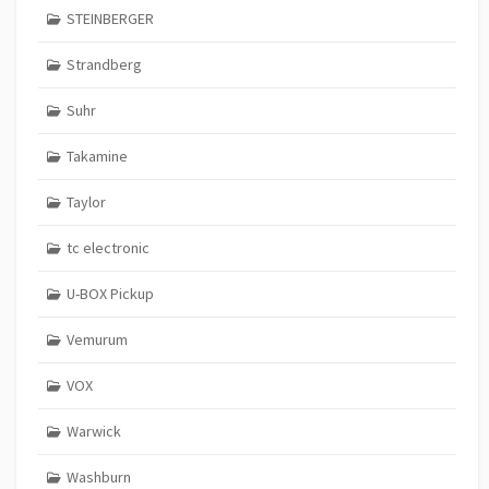
STEINBERGER
Strandberg
Suhr
Takamine
Taylor
tc electronic
U-BOX Pickup
Vemurum
VOX
Warwick
Washburn